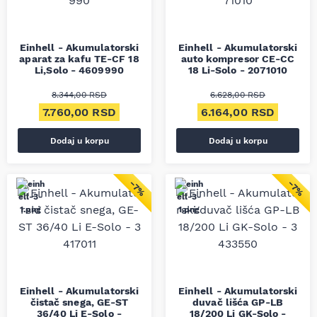
Einhell - Akumulatorski
Einhell - Akumulatorski
aparat za kafu TE-CF 18
auto kompresor CE-CC
Li,Solo - 4609990
18 Li-Solo - 2071010
8.344,00
RSD
6.628,00
RSD
Originalna cena je bila: 8.344,00 RSD.
Trenutna cena je: 7.760,00 RSD.
Originalna cena je bil
Trenutn
7.760,00
RSD
6.164,00
RSD
Dodaj u korpu
Dodaj u korpu
−7%
−7%
Einhell - Akumulatorski
Einhell - Akumulatorski
čistač snega, GE-ST
duvač lišća GP-LB
36/40 Li E-Solo -
18/200 Li GK-Solo -