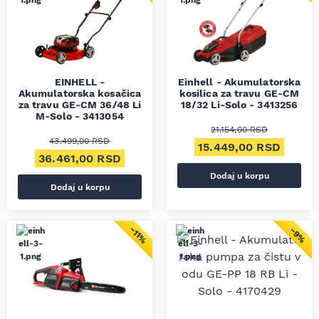
EINHELL -
Einhell - Akumulatorska
Akumulatorska kosačica
kosilica za travu GE-CM
za travu GE-CM 36/48 Li
18/32 Li-Solo - 3413256
M-Solo - 3413054
21.154,00
RSD
43.499,00
RSD
Originalna cena je bila
Trenut
15.449,00
RSD
Originalna cena je bila: 43.499,00 RSD.
Trenutna cena je: 36.461,00 RSD.
36.461,00
RSD
Dodaj u korpu
Dodaj u korpu
−11%
−9%