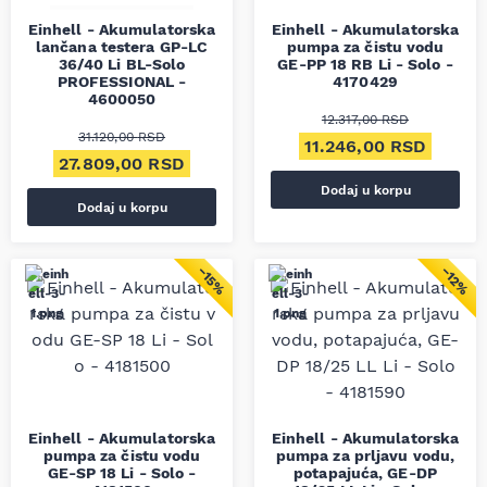
Einhell - Akumulatorska
Einhell - Akumulatorska
lančana testera GP-LC
pumpa za čistu vodu
36/40 Li BL-Solo
GE-PP 18 RB Li - Solo -
PROFESSIONAL -
4170429
4600050
12.317,00
RSD
31.120,00
RSD
Originalna cena je bila
Trenut
11.246,00
RSD
Originalna cena je bila: 31.120,00 RSD.
Trenutna cena je: 27.809,00 RSD.
27.809,00
RSD
Dodaj u korpu
Dodaj u korpu
−15%
−12%
Einhell - Akumulatorska
Einhell - Akumulatorska
pumpa za čistu vodu
pumpa za prljavu vodu,
GE-SP 18 Li - Solo -
potapajuća, GE-DP