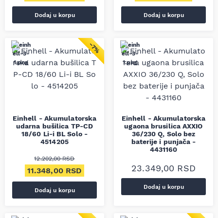
Dodaj u korpu
Dodaj u korpu
−7%
Einhell - Akumulatorska
Einhell - Akumulatorska
udarna bušilica TP-CD
ugaona brusilica AXXIO
18/60 Li-i BL Solo -
36/230 Q, Solo bez
4514205
baterije i punjača -
4431160
12.202,00
RSD
23.349,00
RSD
Originalna cena je bila: 12.202,00 RSD.
Trenutna cena je: 11.348,00 RSD.
11.348,00
RSD
Dodaj u korpu
Dodaj u korpu