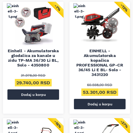
−13%
−7%
Einhell - Akumulatorska
EINHELL -
glodalica za kanale u
Akumulatorska
zidu TP-MA 36/30 Li BL,
kopačica
Solo - 4350800
PROFESSIONAL GP-CR
36/45 Li E BL- Solo -
3431220
31.978,00
RSD
Originalna cena je bila: 31.978,00 RSD.
Trenutna cena je: 29.740,00 RSD.
29.740,00
RSD
60.938,00
RSD
Originalna cena je bil
Trenut
53.301,00
RSD
Dodaj u korpu
Dodaj u korpu
−27%
−16%