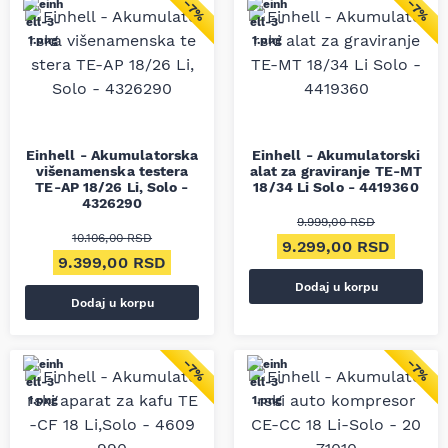
−7%
−7%
Einhell - Akumulatorska
Einhell - Akumulatorski
višenamenska testera
alat za graviranje TE-MT
TE-AP 18/26 Li, Solo -
18/34 Li Solo - 4419360
4326290
9.999,00
RSD
10.106,00
RSD
Originalna cena je bil
Trenut
9.299,00
RSD
Originalna cena je bila: 10.106,00 RSD.
Trenutna cena je: 9.399,00 RSD.
9.399,00
RSD
Dodaj u korpu
Dodaj u korpu
−7%
−7%