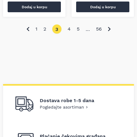
Dodaj u korpu
Dodaj u korpu
1
2
4
5
56
3
…
Dostava robe 1-5 dana
Pogledajte asortiman
Plaćanje čekovima građana