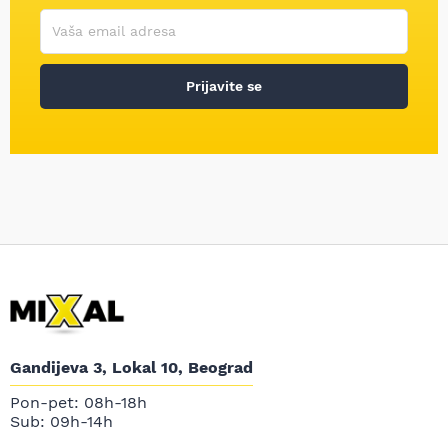
Korisničko ime
Vaša email adresa
Prijavite se
Gandijeva 3, Lokal 10, Beograd
Pon-pet: 08h-18h
Sub: 09h-14h