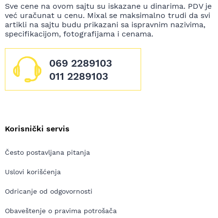
Sve cene na ovom sajtu su iskazane u dinarima. PDV je
već uračunat u cenu. Mixal se maksimalno trudi da svi
artikli na sajtu budu prikazani sa ispravnim nazivima,
specifikacijom, fotografijama i cenama.
069 2289103
011 2289103
Korisnički servis
Često postavljana pitanja
Uslovi korišćenja
Odricanje od odgovornosti
Obaveštenje o pravima potrošača