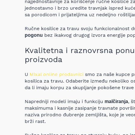
najjednostavnije za korišćenje ručne kosilice
jednostavno i brzo uredite travnjak ispred kuć
sa porodicom i prijateljima uz nedeljno roštiljan
Ručne kosilice za travu svoju funkcionalnost
bez ikakvog drugog izvora energije poput
pogonu
Kvalitetna i raznovrsna po
proizvoda
U
Mixal online prodavnici
smo za naše kupce pr
kosilica za travu. Odaberite između nekoliko
da li imaju korpu za skupljanje pokošene trave i
Napredniji modeli imaju i funkciju
, š
malčiranja
maksimuma i kasnije zasipanje travnate površi
naziva prirodno đubrenje zemljišta, koje je v
brži rast.