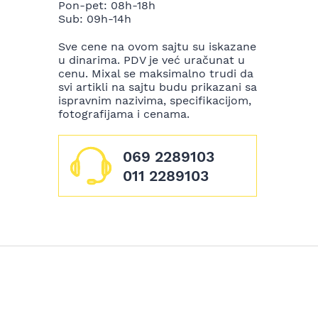
Pon-pet: 08h-18h
Sub: 09h-14h
Sve cene na ovom sajtu su iskazane
u dinarima. PDV je već uračunat u
cenu. Mixal se maksimalno trudi da
svi artikli na sajtu budu prikazani sa
ispravnim nazivima, specifikacijom,
fotografijama i cenama.
069 2289103
011 2289103