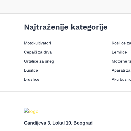
Najtraženije kategorije
Motokultivatori
Kosilice z
Cepači za drva
Lemilice
Grtalice za sneg
Motorne t
Bušilice
Aparati za
Brusilice
Aku bušili
Gandijeva 3, Lokal 10, Beograd