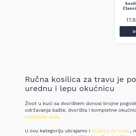
kosil
Classi
17.
D
Ručna kosilica za travu je p
urednu i lepu okućnicu
Život u kući sa dvorištem donosi brojne pogodn
održavanja bašte, dvorišta i kompletne okućni
baštenski alat
.
U ovu kategoriju ubrajamo i
kosilice za travu
, 