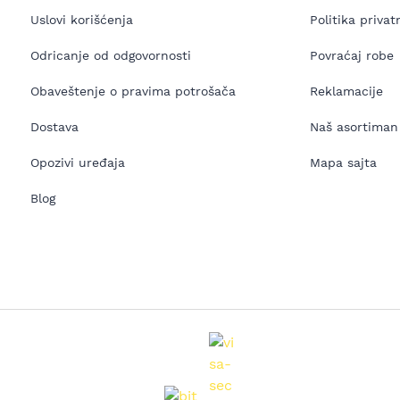
Uslovi korišćenja
Politika privat
Odricanje od odgovornosti
Povraćaj robe
Obaveštenje o pravima potrošača
Reklamacije
Dostava
Naš asortiman
Opozivi uređaja
Mapa sajta
Blog