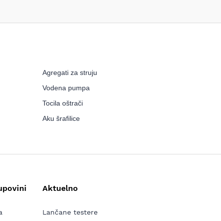
Agregati za struju
Vodena pumpa
Tocila oštrači
Aku šrafilice
upovini
Aktuelno
a
Lančane testere