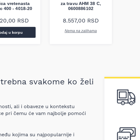
ica vretenasta
za travu AHM 38 C,
c 400 - 4018-20
0600886102
820,00
RSD
8.557,00
RSD
Nema na zalihama
odaj u korpu
otrebna svakome ko želi
osti, ali i obaveze u kontekstu
ce pri čemu će vam najbolje pomoći
među kojima su najpopularnije i