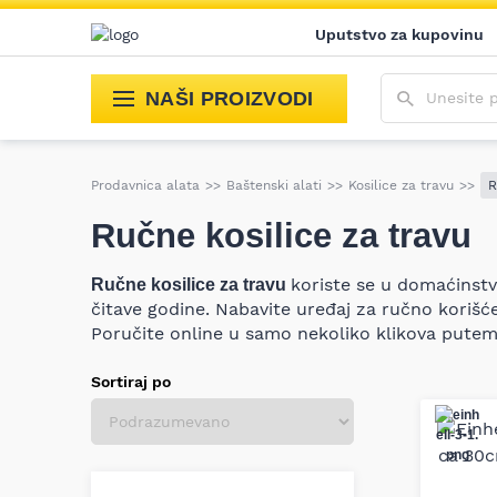
Uputstvo za kupovinu
Unesite poja
NAŠI PROIZVODI
Prodavnica alata
>>
Baštenski alati
>>
Kosilice za travu
>>
R
Ručne kosilice za travu
koriste se u domaćinst
Ručne kosilice za travu
čitave godine. Nabavite uređaj za ručno korišće
Poručite online u samo nekoliko klikova putem
Sortiraj po