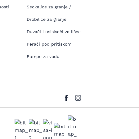
nosti
Seckalice za granje /
Drobilice za granje
Duvači i usisivači za lišće
Perači pod pritiskom
Pumpe za vodu