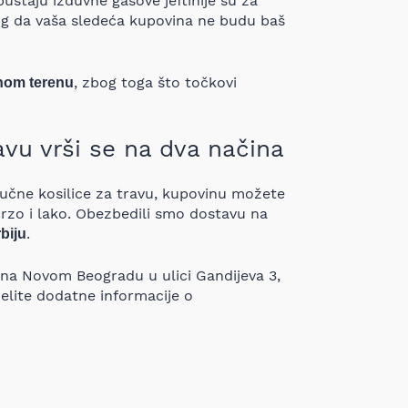
puštaju izduvne gasove jeftinije su za
log da vaša sledeća kupovina ne budu baš
, zbog toga što točkovi
nom terenu
avu vrši se na dva načina
ručne kosilice za travu, kupovinu možete
rzo i lako. Obezbedili smo dostavu na
.
biju
na Novom Beogradu u ulici Gandijeva 3,
želite dodatne informacije o