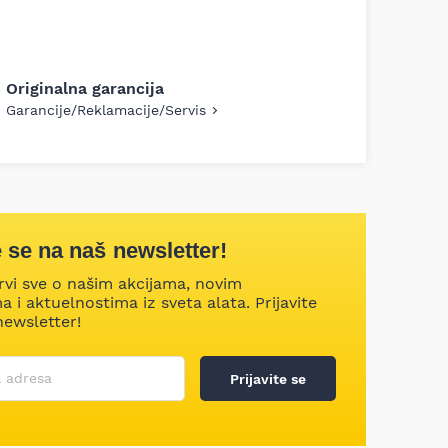
Originalna garancija
Garancije/Reklamacije/Servis
e se na naš newsletter!
rvi sve o našim akcijama, novim
 i aktuelnostima iz sveta alata. Prijavite
newsletter!
 ime
 adresa
Prijavite se