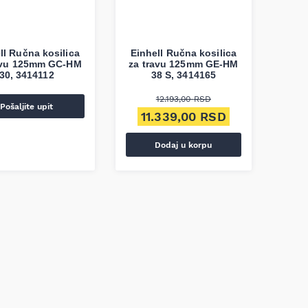
ll Ručna kosilica
Einhell Ručna kosilica
avu 125mm GC-HM
za travu 125mm GE-HM
30, 3414112
38 S, 3414165
12.193,00
RSD
Pošaljite upit
0 RSD.
e: 9.578,00 RSD.
Originalna cena je bila: 12.193,0
Trenutna cena 
11.339,00
RSD
Dodaj u korpu