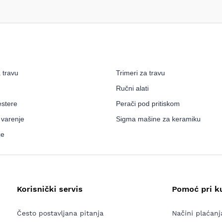
a travu
Trimeri za travu
Ručni alati
estere
Perači pod pritiskom
 varenje
Sigma mašine za keramiku
ce
Korisnički servis
Pomoć pri k
Često postavljana pitanja
Načini plaćanj