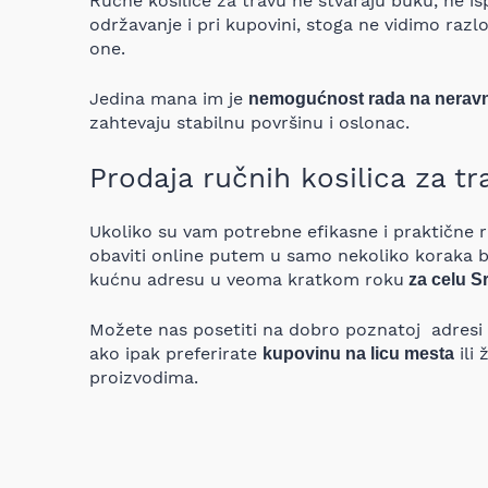
Ručne kosilice za travu ne stvaraju buku, ne is
održavanje i pri kupovini, stoga ne vidimo raz
one.
Jedina mana im je
nemogućnost rada na nerav
zahtevaju stabilnu površinu i oslonac.
Prodaja ručnih kosilica za tr
Ukoliko su vam potrebne efikasne i praktične 
obaviti online putem u samo nekoliko koraka b
kućnu adresu u veoma kratkom roku
za celu Sr
Možete nas posetiti na dobro poznatoj adresi 
ako ipak preferirate
ili 
kupovinu na licu mesta
proizvodima.