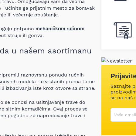
 za travu. Omogućavaju vam da veoma
e i učinite ga prijatnim mesto za boravak
je ili večernje opuštanje.
 duguju potpuno
mehaničkom ručnom
 struje ili goriva.
nuda u našem asortimanu
ipremili raznovrsnu ponudu ručnih
Prijavit
 osnovnih modela razvrstanih prema tome
Saznajte p
li izbacivanja iste kroz otvore sa strane.
proizvodima
se na naš 
to se odnosi na usitnjavanje trave do
ne sitnim komadićima. Ovaj proces se
Korisničko
Vaša email
eoma pogodno za napredovanje trave i