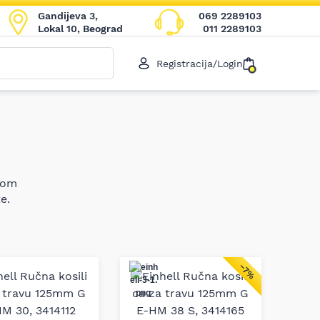
Gandijeva 3,
069 2289103
Lokal 10, Beograd
011 2289103
Registracija/Login
kom
e.
−7%