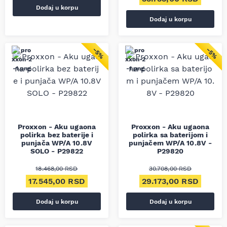
Dodaj u korpu
Dodaj u korpu
−5%
−5%
Proxxon - Aku ugaona
Proxxon - Aku ugaona
polirka bez baterije i
polirka sa baterijom i
punjača WP/A 10.8V
punjačem WP/A 10.8V -
SOLO - P29822
P29820
18.468,00
RSD
30.708,00
RSD
Originalna cena je bila: 18.468,00 RSD.
Trenutna cena je: 17.545,00 RSD.
Originalna cena je bil
Trenut
17.545,00
RSD
29.173,00
RSD
Dodaj u korpu
Dodaj u korpu