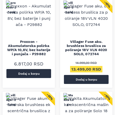
−10%
Proxxon -
Villager Fuse aku.
Akumulatorska polirka
brushless brusilica za
WP/A 10,8V, bez baterije
poliranje 18V VLN 4020
i punjača - P29882
SOLO, 072744
6.817,00
RSD
14.999,00
RSD
Originalna cena je bila
Trenut
13.499,00
RSD
Dodaj u korpu
Dodaj u korpu
−10%
−10%