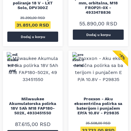
poliranje 18 V - LXT
mm, orbitalna, M18
Solo, DPV300Z
FROP21-0X -
4933478836
35.390,00
RSD
55.890,00
RSD
Originalna cena je bila: 35.390,00 RSD.
Trenutna cena je: 31.851,00 RSD.
31.851,00
RSD
Dodaj u korpu
Dodaj u korpu
−5%
Milwaukee
Proxxon - Aku
Akumulatorska polirka
ekscentrična polirka sa
18V 5Ah M18 FAP180-
baterijom i punjačem
502X, 4933451550
EP/A 10.8V - P29835
87.615,00
RSD
35.508,00
RSD
Originalna cena je bil
Trenut
33.733,00
RSD