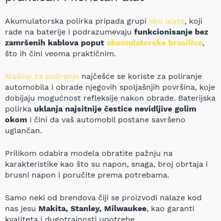
Akumulatorska polirka pripada grupi
aku alata
, koji
rade na baterije i podrazumevaju
funkcionisanje bez
zamršenih kablova poput
akumulatorske brusilice
,
što ih čini veoma praktičnim.
Mašine za poliranje
najčešće se koriste za poliranje
automobila i obrade njegovih spoljašnjih površina, koje
dobijaju mogućnost refleksije nakon obrade. Baterijska
polirka
uklanja najsitnije čestice nevidljive golim
okom
i čini da vaš automobil postane savršeno
uglančan.
Prilikom odabira modela obratite pažnju na
karakteristike kao što su napon, snaga, broj obrtaja i
brusni napon i poručite prema potrebama.
Samo neki od brendova čiji se proizvodi nalaze kod
nas jesu
Makita, Stanley, Milwaukee
, kao garanti
kvaliteta i dugotrajnosti upotrebe.