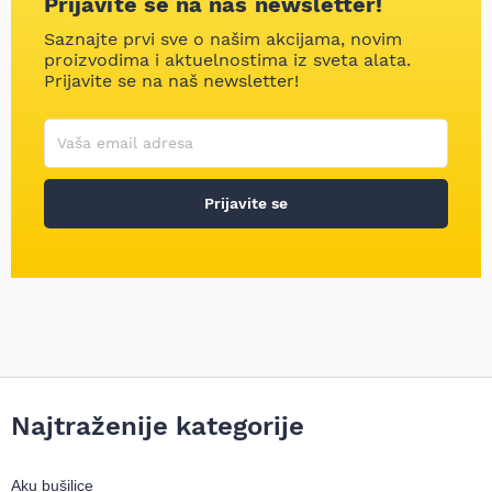
Prijavite se na naš newsletter!
Saznajte prvi sve o našim akcijama, novim
proizvodima i aktuelnostima iz sveta alata.
Prijavite se na naš newsletter!
Korisničko ime
Vaša email adresa
Prijavite se
Najtraženije kategorije
Aku bušilice