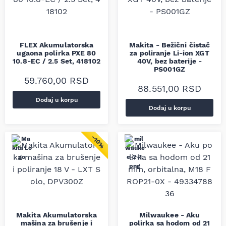
FLEX Akumulatorska
Makita - Bežični čistač
ugaona polirka PXE 80
za poliranje Li-ion XGT
10.8-EC / 2.5 Set, 418102
40V, bez baterije -
PS001GZ
59.760,00
RSD
88.551,00
RSD
Dodaj u korpu
Dodaj u korpu
−10%
Makita Akumulatorska
Milwaukee - Aku
mašina za brušenje i
polirka sa hodom od 21