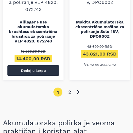
Villager Fuse
Makita Akumulatorska
akumulatorska
ekscentrična mašina za
brushless ekscentrična
poliranje Solo 18V,
brusilica za poliranje
DPO600Z
VLP 4820, 072743
48.690,00
RSD
16.000,00
RSD
Originalna cena je bil
Trenut
43.821,00
RSD
Originalna cena je bila: 16.000,00 RSD.
Trenutna cena je: 14.400,00 RSD.
14.400,00
RSD
Nema na zalihama
Dodaj u korpu
2
1
Akumulatorska polirka je veoma
praktičan i koristan alat