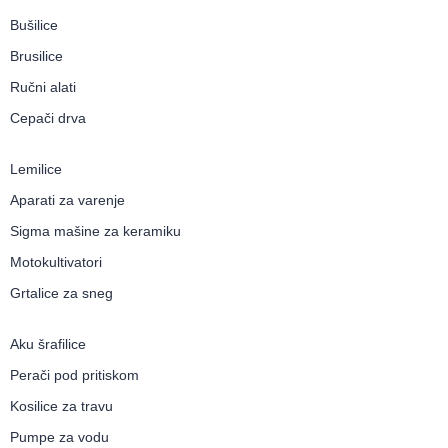
Bušilice
Brusilice
Ručni alati
Cepači drva
Lemilice
Aparati za varenje
Sigma mašine za keramiku
Motokultivatori
Grtalice za sneg
Aku šrafilice
Perači pod pritiskom
Kosilice za travu
Pumpe za vodu