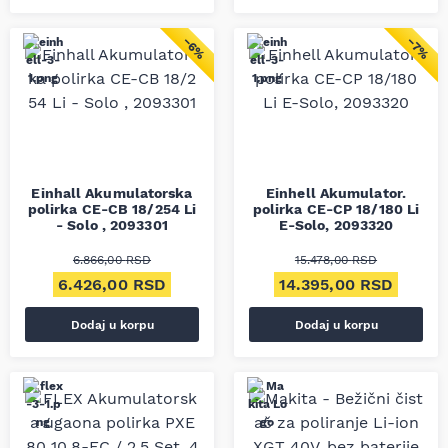
−6%
−7%
Einhall Akumulatorska
Einhell Akumulator.
polirka CE-CB 18/254 Li
polirka CE-CP 18/180 Li
- Solo , 2093301
E-Solo, 2093320
6.866,00
RSD
15.478,00
RSD
Originalna cena je bila: 6.866,00 RSD.
Trenutna cena je: 6.426,00 RSD.
Originalna cena je bila
Trenut
6.426,00
RSD
14.395,00
RSD
Dodaj u korpu
Dodaj u korpu