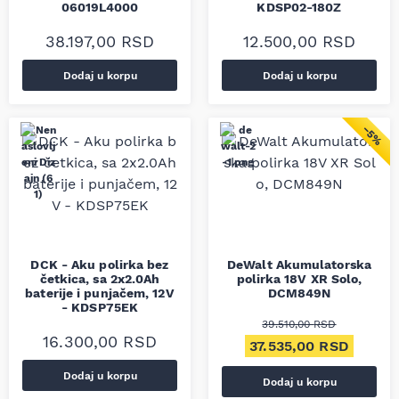
06019L4000
KDSP02-180Z
38.197,00
RSD
12.500,00
RSD
Dodaj u korpu
Dodaj u korpu
−5%
DCK - Aku polirka bez
DeWalt Akumulatorska
četkica, sa 2x2.0Ah
polirka 18V XR Solo,
baterije i punjačem, 12V
DCM849N
- KDSP75EK
39.510,00
RSD
16.300,00
RSD
Originalna cena je bil
Trenut
37.535,00
RSD
Dodaj u korpu
Dodaj u korpu