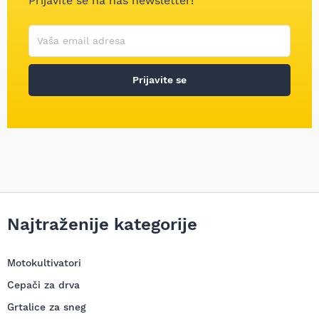
Prijavite se na naš newsletter!
Korisničko ime
Vaša email adresa
Prijavite se
Najtraženije kategorije
Motokultivatori
Cepači za drva
Grtalice za sneg