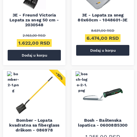
3E - Freund Victoria
3E - Lopata za sneg
Lopata za sneg 50 cm -
80x60cm - 1048601-3E
2030548
8.631,00
RSD
2.163,00
RSD
Originalna cena je bil
Trenut
6.474,00
RSD
Originalna cena je bila: 2.163,00 RSD.
Trenutna cena je: 1.622,00 RSD.
1.622,00
RSD
Dodaj u korpu
Dodaj u korpu
−10%
Bomber - Lopata
Bosh - Baštenska
kvadratna sa fiberglass
lopatica - 06008B5300
drškom - 086978
1.255,00
RSD