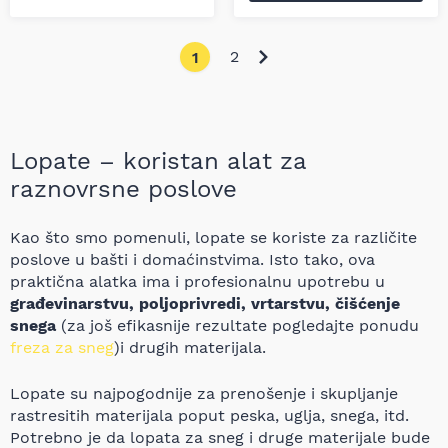
2
1
Lopate – koristan alat za
raznovrsne poslove
Kao što smo pomenuli, lopate se koriste za različite
poslove u bašti i domaćinstvima. Isto tako, ova
praktična alatka ima i profesionalnu upotrebu u
građevinarstvu, poljoprivredi, vrtarstvu, čišćenje
snega
(za još efikasnije rezultate pogledajte ponudu
freza za sneg
)i drugih materijala.
Lopate su najpogodnije za prenošenje i skupljanje
rastresitih materijala poput peska, uglja, snega, itd.
Potrebno je da lopata za sneg i druge materijale bude