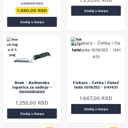
2.200,00
RSD
Originalna cena je bila: 2.200,00 RSD.
Trenutna cena je: 1.980,00 RSD.
1.980,00
RSD
Dodaj u korpu
Dodaj u korpu
Bosh - Baštenska
Fiskars - Četka i čistač
lopatica za sadnju -
leda 1019352 - 041431
06008B5800
1.667,00
RSD
1.255,00
RSD
Dodaj u korpu
Dodaj u korpu