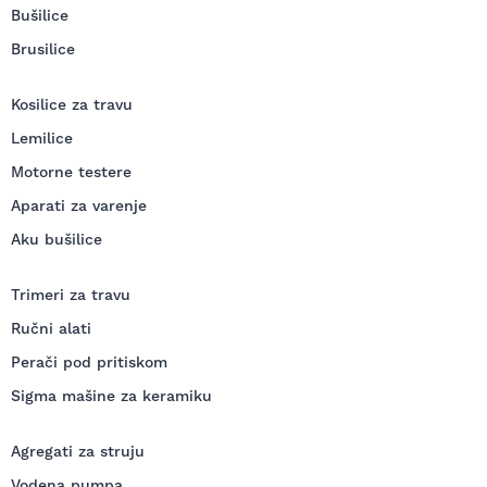
Bušilice
Brusilice
Kosilice za travu
Lemilice
Motorne testere
Aparati za varenje
Aku bušilice
Trimeri za travu
Ručni alati
Perači pod pritiskom
Sigma mašine za keramiku
Agregati za struju
Vodena pumpa