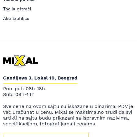
Tocila oštrači
Aku šrafilice
Gandijeva 3, Lokal 10, Beograd
Pon-pet: 08h-18h
Sub: 09h-14h
Sve cene na ovom sajtu su iskazane u dinarima. PDV je
već uračunat u cenu. Mixal se maksimalno trudi da svi
artikli na sajtu budu prikazani sa ispravnim nazivima,
specifikacijom, fotografijama i cenama.