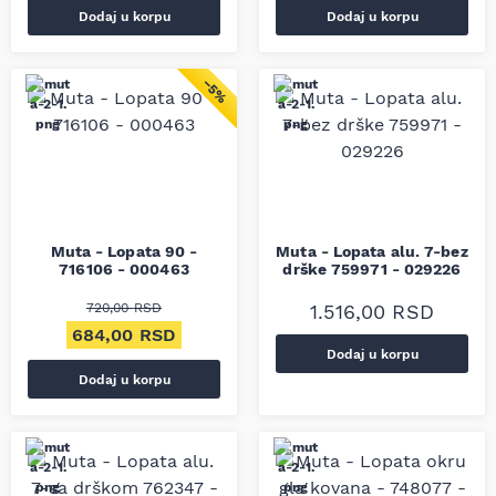
Dodaj u korpu
Dodaj u korpu
−5%
Muta - Lopata 90 -
Muta - Lopata alu. 7-bez
716106 - 000463
drške 759971 - 029226
720,00
RSD
1.516,00
RSD
Originalna cena je bila: 720,00 RSD.
Trenutna cena je: 684,00 RSD.
684,00
RSD
Dodaj u korpu
Dodaj u korpu