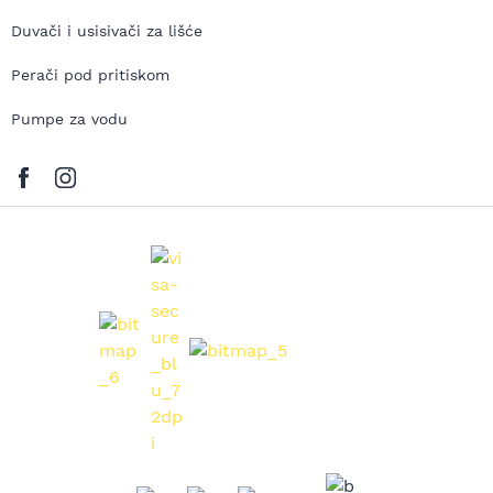
Duvači i usisivači za lišće
Perači pod pritiskom
Pumpe za vodu