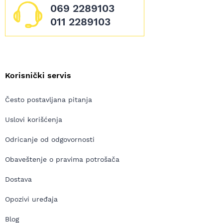
069 2289103
011 2289103
Korisnički servis
Često postavljana pitanja
Uslovi korišćenja
Odricanje od odgovornosti
Obaveštenje o pravima potrošača
Dostava
Opozivi uređaja
Blog