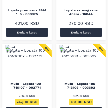
Lopata presovana 24/A
Lopata za sneg crna
1. 5 - 000325
40cm - 16844
421,00
RSD
270,00
RSD
Dodaj u korpu
Dodaj u korpu
−5%
−5%
Muta - Lopata 100 -
Muta - Lopata 105 -
716107 - 002771
716109 - 003692
786,00
RSD
822,00
RSD
Originalna cena je bila: 786,00 RSD.
Trenutna cena je: 747,00 RSD.
Originalna cena je bi
Trenutn
747,00
RSD
781,00
RSD