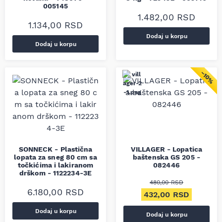
005145
1.482,00
RSD
1.134,00
RSD
Dodaj u korpu
Dodaj u korpu
−10%
SONNECK - Plastična
VILLAGER - Lopatica
lopata za sneg 80 cm sa
baštenska GS 205 -
točkićima i lakiranom
082446
drškom - 1122234-3E
480,00
RSD
6.180,00
RSD
Originalna cena je bi
Trenutn
432,00
RSD
Dodaj u korpu
Dodaj u korpu