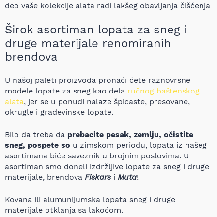
deo vaše kolekcije alata radi lakšeg obavljanja čišćenja
Širok asortiman lopata za sneg i
druge materijale renomiranih
brendova
U našoj paleti proizvoda pronaći ćete raznovrsne
modele lopate za sneg kao dela
ručnog baštenskog
alata
, jer se u ponudi nalaze špicaste, presovane,
okrugle i građevinske lopate.
Bilo da treba da
prebacite pesak, zemlju, očistite
sneg, pospete so
u zimskom periodu, lopata iz našeg
asortimana biće saveznik u brojnim poslovima. U
asortiman smo doneli izdržljive lopate za sneg i druge
materijale, brendova
Fiskars
i
Muta
!
Kovana ili alumunijumska lopata sneg i druge
materijale otklanja sa lakoćom.