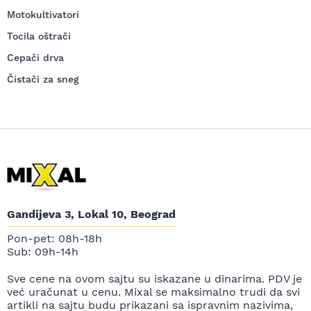
Motokultivatori
Tocila oštrači
Cepači drva
Čistači za sneg
Gandijeva 3, Lokal 10, Beograd
Pon-pet: 08h-18h
Sub: 09h-14h
Sve cene na ovom sajtu su iskazane u dinarima. PDV je
već uračunat u cenu. Mixal se maksimalno trudi da svi
artikli na sajtu budu prikazani sa ispravnim nazivima,