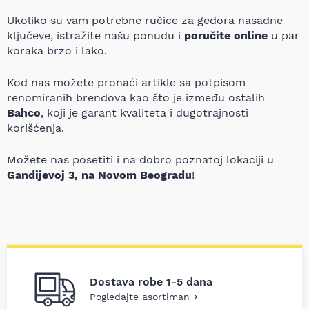
Ukoliko su vam potrebne ručice za gedora nasadne
ključeve, istražite našu ponudu i
poručite online
u par
koraka brzo i lako.
Kod nas možete pronaći artikle sa potpisom
renomiranih brendova kao što je između ostalih
Bahco
, koji je garant kvaliteta i dugotrajnosti
korišćenja.
Možete nas posetiti i na dobro poznatoj lokaciji u
Gandijevoj 3, na Novom Beogradu
!
Dostava robe 1-5 dana
Pogledajte asortiman