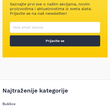
Saznajte prvi sve o našim akcijama, novim
proizvodima i aktuelnostima iz sveta alata.
Prijavite se na naš newsletter!
Korisničko ime
Vaša email adresa
Prijavite se
Najtraženije kategorije
Bušilice