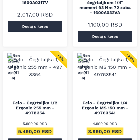
1600A0317V
čegrtaljkom 1/4"
moment 93 Nm 72 zuba
- 1600A032VA
2.017,00
RSD
1.100,00
RSD
Dodaj u korpu
Dodaj u korpu
−20%
−8%
Felo - Čegrtaljka 1/2
Felo - Čegrtaljka 1/4
Ergonic 255 mm -
Ergonic MS 150 mm -
4978354
49763541
5.990,00
RSD
4.990,00
RSD
Originalna cena je bila: 5.990,00 RSD.
Trenutna cena je: 5.490,00 RSD.
Originalna cena je bil
Trenut
5.490,00
RSD
3.990,00
RSD