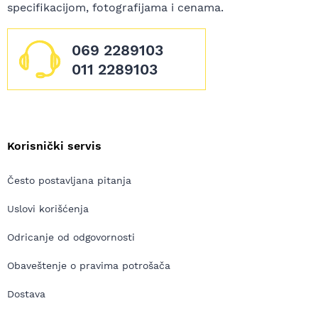
specifikacijom, fotografijama i cenama.
069 2289103
011 2289103
Korisnički servis
Često postavljana pitanja
Uslovi korišćenja
Odricanje od odgovornosti
Obaveštenje o pravima potrošača
Dostava