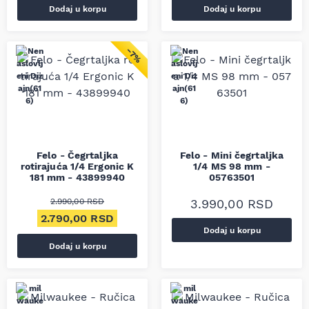
Dodaj u korpu
Dodaj u korpu
−7%
Felo - Čegrtaljka
Felo - Mini čegrtaljka
rotirajuća 1/4 Ergonic K
1/4 MS 98 mm -
181 mm - 43899940
05763501
2.990,00
RSD
3.990,00
RSD
Originalna cena je bila: 2.990,00 RSD.
Trenutna cena je: 2.790,00 RSD.
2.790,00
RSD
Dodaj u korpu
Dodaj u korpu