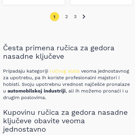
2
3
1
Česta primena ručica za gedora
nasadne ključeve
Pripadaju kategoriji
ručnog alata
veoma jednostavnog
za upotrebu, pa ih koriste profesionalni majstori i
hobisti. Svoju upotrebnu vrednost najčešće pronalaze
u
automobilskoj industriji
, ali ih možemo pronaći i u
drugim poslovima.
Kupovinu ručica za gedora nasadne
ključeve obavite veoma
jednostavno