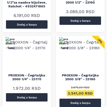
1/2"za nasdne ključeve,
2000 1/2" - 23190
Ratchet - 4932471865
3.089,00
RSD
6.191,00
RSD
Dodaj u korpu
Dodaj u korpu
−5%
PROXXON - Čegrtaljka
PROXXON - Čegrtaljka
2000 1/4" - 23170
2000 3/8" - 23180
1.972,00
RSD
2.675,00
RSD
Originalna cena je bil
Trenutn
2.541,00
RSD
Dodaj u korpu
Dodaj u korpu