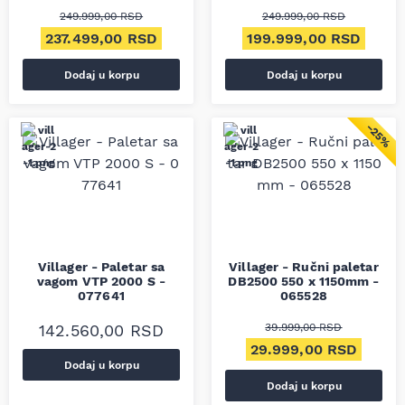
249.999,00
RSD
249.999,00
RSD
Originalna cena je bila: 249.999,00 RSD.
Trenutna cena je: 237.499,00 RSD.
Originalna cena je bila
Trenu
237.499,00
RSD
199.999,00
RSD
Dodaj u korpu
Dodaj u korpu
−25%
Villager - Paletar sa
Villager - Ručni paletar
vagom VTP 2000 S -
DB2500 550 x 1150mm -
077641
065528
142.560,00
RSD
39.999,00
RSD
Originalna cena je bila
Trenut
29.999,00
RSD
Dodaj u korpu
Dodaj u korpu