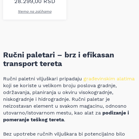
28.299,00
RSD
Nema na zalihama
Ručni paletari – brz i efikasan
transport tereta
Ručni paletni viljuškari pripadaju
građevinskim alatima
koji se koriste u velikom broju poslova gradnje,
održavanja, planiranja u okviru visokogradnje,
niskogradnje i hidrogradnje. Ručni paletar je
neizostavan element u svakom magacinu, odnosno
utovarno/istovarnom mestu, kao alat za
podizanje i
pomeranje teškog tereta
.
Bez upotrebe ručnih viljuškara bi potencijalno bilo