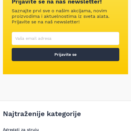
Prijavite se na naš newsletter!
Saznajte prvi sve o našim akcijama, novim
proizvodima i aktuelnostima iz sveta alata.
Prijavite se na naš newsletter!
Korisničko ime
Vaša email adresa
Prijavite se
Najtraženije kategorije
Agregati za struju