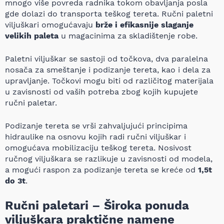
mnogo više povreda radnika tokom obavljanja posla
gde dolazi do transporta teškog tereta. Ručni paletni
viljuškari omogućavaju
brže i efikasnije slaganje
velikih paleta
u magacinima za skladištenje robe.
Paletni viljuškar se sastoji od točkova, dva paralelna
nosača za smeštanje i podizanje tereta, kao i dela za
upravljanje. Točkovi mogu biti od različitog materijala
u zavisnosti od vaših potreba zbog kojih kupujete
ručni paletar.
Podizanje tereta se vrši zahvaljujući principima
hidraulike na osnovu kojih radi ručni viljuškar i
omogućava mobilizaciju teškog tereta. Nosivost
ručnog viljuškara se razlikuje u zavisnosti od modela,
a mogući raspon za podizanje tereta se kreće od
1,5t
do 3t
.
Ručni paletari – Široka ponuda
viljuškara praktične namene