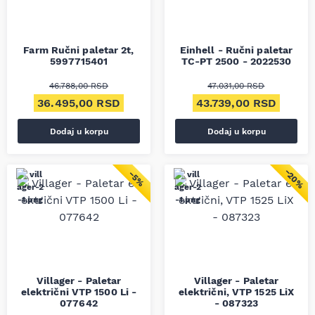
Farm Ručni paletar 2t,
Einhell - Ručni paletar
5997715401
TC-PT 2500 - 2022530
46.788,00
RSD
47.031,00
RSD
Originalna cena je bila: 46.788,00 RSD.
Trenutna cena je: 36.495,00 RSD.
Originalna cena je bila
Trenut
36.495,00
RSD
43.739,00
RSD
Dodaj u korpu
Dodaj u korpu
−20%
−5%
Villager - Paletar
Villager - Paletar
električni VTP 1500 Li -
električni, VTP 1525 LiX
077642
- 087323