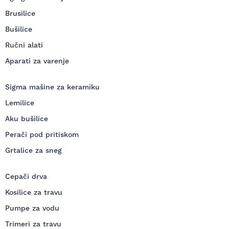
Brusilice
Bušilice
Ručni alati
Aparati za varenje
Sigma mašine za keramiku
Lemilice
Aku bušilice
Perači pod pritiskom
Grtalice za sneg
Cepači drva
Kosilice za travu
Pumpe za vodu
Trimeri za travu