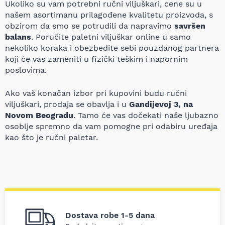
Ukoliko su vam potrebni ručni viljuškari, cene su u
našem asortimanu prilagođene kvalitetu proizvoda, s
obzirom da smo se potrudili da napravimo
savršen
balans
. Poručite paletni viljuškar online u samo
nekoliko koraka i obezbedite sebi pouzdanog partnera
koji će vas zameniti u fizički teškim i napornim
poslovima.
Ako vaš konačan izbor pri kupovini budu ručni
viljuškari, prodaja se obavlja i u
Gandijevoj 3, na
Novom Beogradu
. Tamo će vas dočekati naše ljubazno
osoblje spremno da vam pomogne pri odabiru uređaja
kao što je ručni paletar.
Dostava robe 1-5 dana