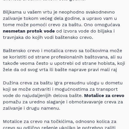
Biljkama u vašem vrtu je neophodno svakodnevno
zalivanje tokom većeg dela godine, a upravo vam u
tome može pomoći crevo za baštu. Ono omogućava
nesmetan protok vode
od izvora vode do biljaka i
travnjaka do kojih vodi baštensko crevo.
Baštensko crevo i motalica crevo sa točkovima može
se koristiti od strane profesionalnih baštovana, ali su
takođe veoma često u upotrebi od strane hobista, koji
žele da od svog vrta ili bašte naprave pravi mali raj
Dužina creva za baštu igra presudnu ulogu u dometu
koji se može ostvariti i mogućnostima za transport
vode do najudaljenijih delova bašte.
Motalice za crevo
pomažu za uredno slaganje i obmotavavanje creva za
zalivanje i drugu namenu.
Motalice za crevo na točkićima, odnosno kolica za
crevo su odlično rešenje ukoliko je potrebno zaliti