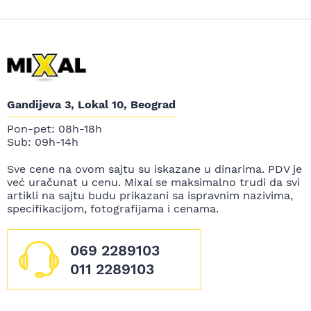
Gandijeva 3, Lokal 10, Beograd
Pon-pet: 08h-18h
Sub: 09h-14h
Sve cene na ovom sajtu su iskazane u dinarima. PDV je
već uračunat u cenu. Mixal se maksimalno trudi da svi
artikli na sajtu budu prikazani sa ispravnim nazivima,
specifikacijom, fotografijama i cenama.
069 2289103
011 2289103