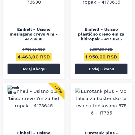
Einhell - Usisno
Einhell - Usisno
mesingano crevo 4 m -
plastično crevo 4m za
4173630
hidropak - 4173635
4.799,00
RSD
2.097,00
RSD
Originalna cena je bila: 4.799,00 RSD.
Trenutna cena je: 4.463,00 RSD.
Originalna cena je bil
Trenut
4.463,00
RSD
1.950,00
RSD
Dodaj u korpu
Dodaj u korpu
−27%
Einhell - Usisno
Eurotank plus -