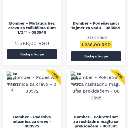
Bomber - Motalica bez
Bomber - Podešavajući
creva sa točkićima 60m
tajmer za vodu - 083589
1/2"" - 083549
1.373,00
RSD
2.586,00
RSD
Originalna cena je bil
Trenutn
1.236,00
RSD
Dodaj u korpu
Dodaj u korpu
−10%
−10%
Bomber - Podesiva
Bomber - Pokretni set
mlaznica za crevo -
za rashladnu maglu sa
083572
prekidačem - 083595