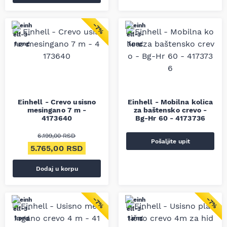
−7%
Einhell - Crevo usisno
Einhell - Mobilna kolica
mesingano 7 m -
za baštensko crevo -
4173640
Bg-Hr 60 - 4173736
6.199,00
RSD
Pošaljite upit
Originalna cena je bila: 6.199,00 RSD.
Trenutna cena je: 5.765,00 RSD.
5.765,00
RSD
Dodaj u korpu
−7%
−7%