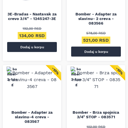
3E-Bradas - Nastavak za
Bomber - Adapter za
crevo 3/4″ - 1245247-3E
slavinu- 2 creva -
083566
192,00
RSD
578,00
RSD
Originalna cena je bila: 192,00 RSD.
Trenutna cena je: 134,00 RSD.
134,00
RSD
Originalna cena je bi
Trenutn
521,00
RSD
Dodaj u korpu
Dodaj u korpu
−10%
−10%
Bomber - Adapter za
Bomber - Brza spojnica
slavinu-4 creva -
3/4" STOP - 083571
083567
102,00
RSD