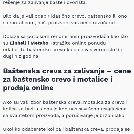
rešenje za zalivanje bašte i dvorišta.
Bilo da je vaš odabir klasično crevo, baštensko ili ono
sa motalicom, naši proizvodi vas neće razočarati.
Dolaze sa potpisom renomiranih proizvođača kao što
su
Einhell i Metabo
. Istražite online ponudu i
odaberite baštensko crevo koje će vas verno služiti
dugi niz godina.
Baštenska creva za zalivanje – cene
za baštensko crevo i motalice i
prodaja online
Ako su vaš izbor baštenska creva, motalica za crevo i
kolica za baštu, cena je kod nas savršeno usaglašena
sa kvalitetom proizvoda, a poručivanje je brzo i lako!
Ukoliko odaberete kolica i baštenska creva, prodaja se