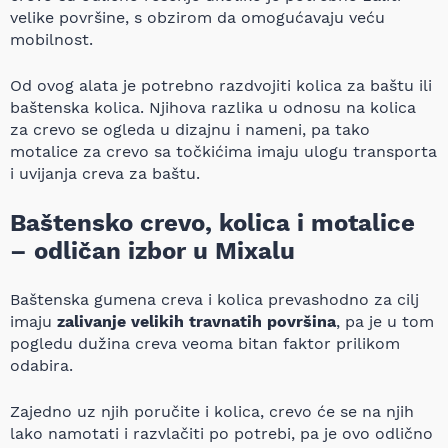
velike površine, s obzirom da omogućavaju veću
mobilnost.
Od ovog alata je potrebno razdvojiti kolica za baštu ili
baštenska kolica. Njihova razlika u odnosu na kolica
za crevo se ogleda u dizajnu i nameni, pa tako
motalice za crevo sa točkićima imaju ulogu transporta
i uvijanja creva za baštu.
Baštensko crevo, kolica i motalice
– odličan izbor u Mixalu
Baštenska gumena creva i kolica prevashodno za cilj
imaju
zalivanje velikih travnatih površina
, pa je u tom
pogledu dužina creva veoma bitan faktor prilikom
odabira.
Zajedno uz njih poručite i kolica, crevo će se na njih
lako namotati i razvlačiti po potrebi, pa je ovo odlično