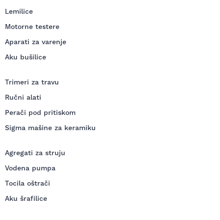
Lemilice
Motorne testere
Aparati za varenje
Aku bušilice
Trimeri za travu
Ručni alati
Perači pod pritiskom
Sigma mašine za keramiku
Agregati za struju
Vodena pumpa
Tocila oštrači
Aku šrafilice