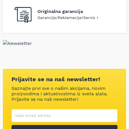
Originalna garancija
Garancije/Reklamacije/Servis
Prijavite se na naš newsletter!
Saznajte prvi sve o našim akcijama, novim
proizvodima i aktuelnostima iz sveta alata.
Prijavite se na naš newsletter!
Korisničko ime
Vaša email adresa