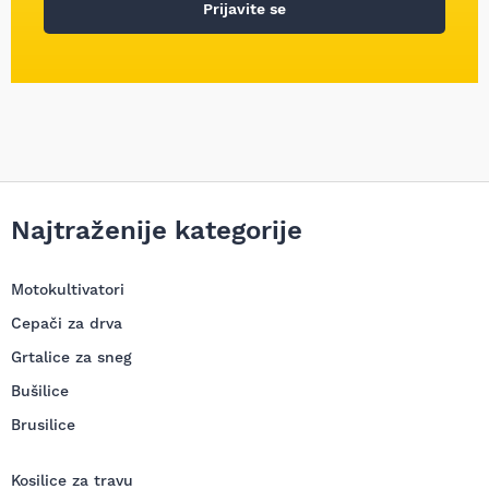
Prijavite se
Najtraženije kategorije
Motokultivatori
Cepači za drva
Grtalice za sneg
Bušilice
Brusilice
Kosilice za travu