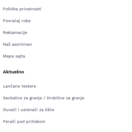
Politika privatnosti
Povraćaj robe
Reklamacije
Naš asortiman
Mapa sajta
Aktuelno
Lančane testere
Seckalice za granje / Drobilice za granje
Duvači i usisivači za lišće
Perači pod pritiskom