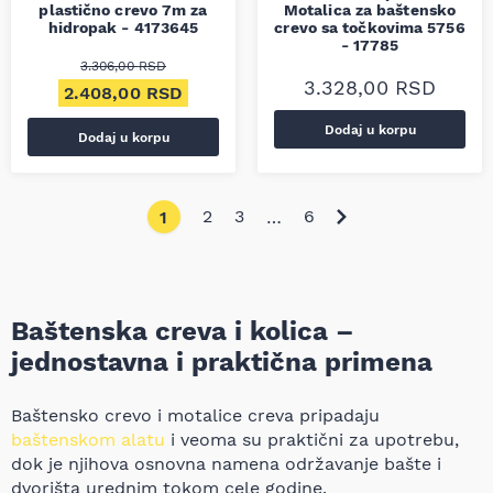
plastično crevo 7m za
Motalica za baštensko
hidropak - 4173645
crevo sa točkovima 5756
- 17785
3.306,00
RSD
3.328,00
RSD
Originalna cena je bila: 3.306,00 RSD.
Trenutna cena je: 2.408,00 RSD.
2.408,00
RSD
Dodaj u korpu
Dodaj u korpu
2
3
6
1
…
Baštenska creva i kolica –
jednostavna i praktična primena
Baštensko crevo i motalice creva pripadaju
baštenskom alatu
i veoma su praktični za upotrebu,
dok je njihova osnovna namena održavanje bašte i
dvorišta urednim tokom cele godine.