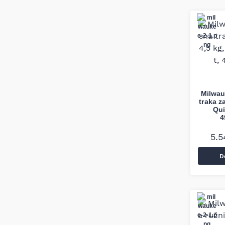
Milwau
traka z
Qui
4
5.
D