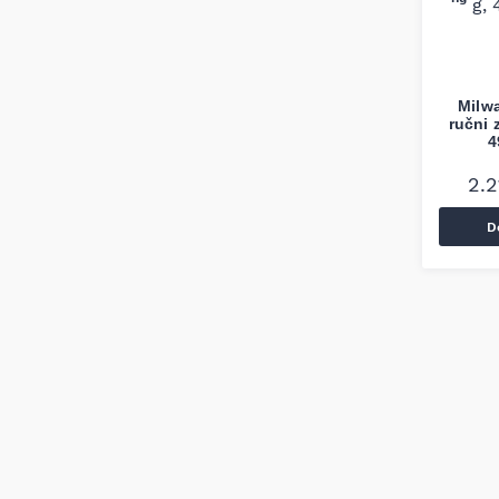
Milw
ručni 
4
2.
D