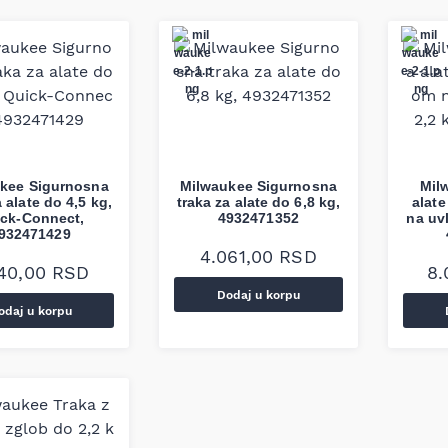
kee Sigurnosna
Milwaukee Sigurnosna
Mil
a alate do 4,5 kg,
traka za alate do 6,8 kg,
alat
ck-Connect,
4932471352
na uv
932471429
4.061,00
RSD
540,00
RSD
8.
Dodaj u korpu
odaj u korpu