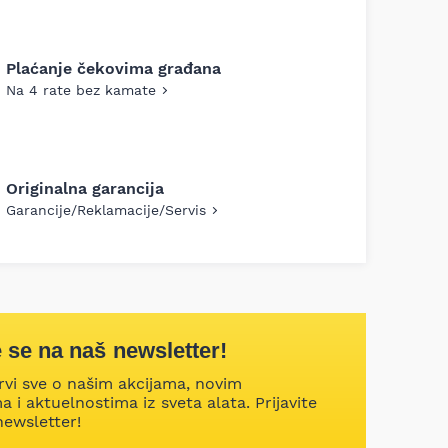
Plaćanje čekovima građana
Na 4 rate bez kamate
Originalna garancija
Garancije/Reklamacije/Servis
e se na naš newsletter!
rvi sve o našim akcijama, novim
 i aktuelnostima iz sveta alata. Prijavite
newsletter!