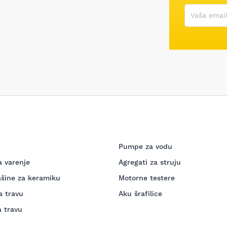
Korisničko
Vaša email
Pumpe za vodu
a varenje
Agregati za struju
šine za keramiku
Motorne testere
a travu
Aku šrafilice
a travu