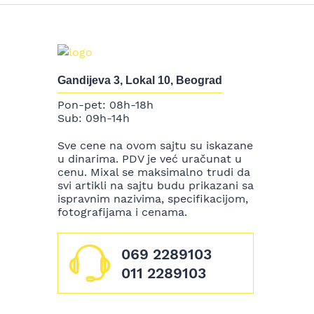
Gandijeva 3, Lokal 10, Beograd
Pon-pet: 08h-18h
Sub: 09h-14h
Sve cene na ovom sajtu su iskazane
u dinarima. PDV je već uračunat u
cenu. Mixal se maksimalno trudi da
svi artikli na sajtu budu prikazani sa
ispravnim nazivima, specifikacijom,
fotografijama i cenama.
069 2289103
011 2289103