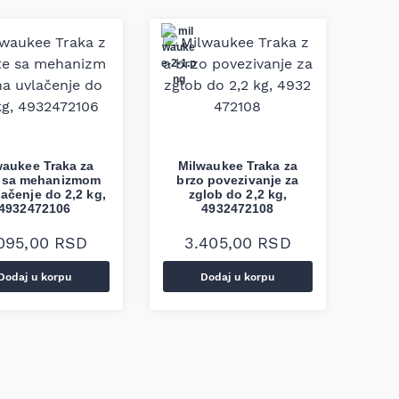
waukee Traka za
Milwaukee Traka za
e sa mehanizmom
brzo povezivanje za
lačenje do 2,2 kg,
zglob do 2,2 kg,
4932472106
4932472108
095,00
RSD
3.405,00
RSD
Dodaj u korpu
Dodaj u korpu