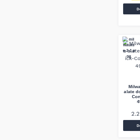
D
Milw
alate d
Con
4
2.
D