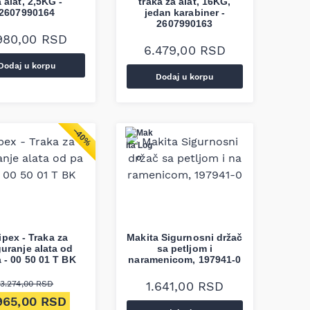
 alat, 2,5KG -
traka za alat, 16KG,
2607990164
jedan karabiner -
2607990163
.980,00
RSD
6.479,00
RSD
Dodaj u korpu
Dodaj u korpu
−40%
ipex - Traka za
Makita Sigurnosni držač
uranje alata od
sa petljom i
 - 00 50 01 T BK
naramenicom, 197941-0
3.274,00
RSD
1.641,00
RSD
ginalna cena je bila: 3.274,00 RSD.
Trenutna cena je: 1.965,00 RSD.
.965,00
RSD
 RSD.
e: 3.691,00 RSD.