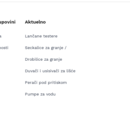
upovini
Aktuelno
a
Lančane testere
nosti
Seckalice za granje /
Drobilice za granje
Duvači i usisivači za lišće
Perači pod pritiskom
Pumpe za vodu