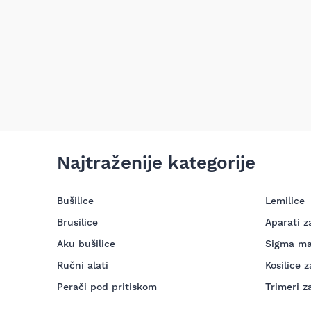
Najtraženije kategorije
Bušilice
Lemilice
Brusilice
Aparati z
Aku bušilice
Sigma ma
Ručni alati
Kosilice z
Perači pod pritiskom
Trimeri z