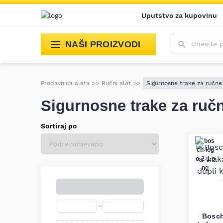
Uputstvo za kupovinu
Unesite poja
NAŠI PROIZVODI
Prodavnica alata
>>
Ručni alat
>>
Sigurnosne trake za ručne
Sigurnosne trake za ručn
Sortiraj po
Bosch