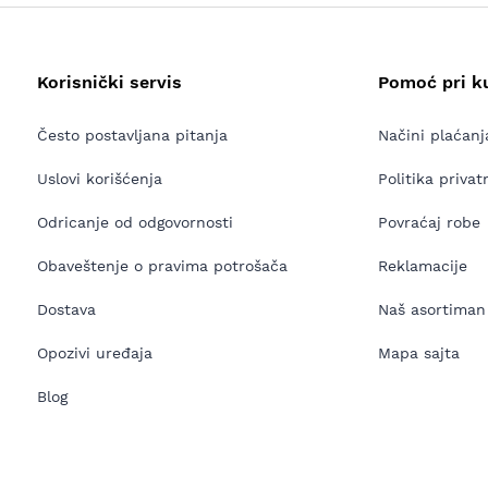
Korisnički servis
Pomoć pri k
Često postavljana pitanja
Načini plaćanj
Uslovi korišćenja
Politika privat
Odricanje od odgovornosti
Povraćaj robe
Obaveštenje o pravima potrošača
Reklamacije
Dostava
Naš asortiman
Opozivi uređaja
Mapa sajta
Blog