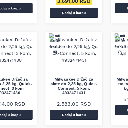
3.691,00
RSD
odaj u korpu
Dodaj u korpu
aukee Držač za
Milwaukee Držač za
Milwa
o 2,25 kg, Quick-
alate do 2,25 kg, Quick-
traka
nect, 3 kom,
Connect, 5 kom,
k
932471430
4932471431
5
214,00
RSD
2.583,00
RSD
odaj u korpu
Dodaj u korpu