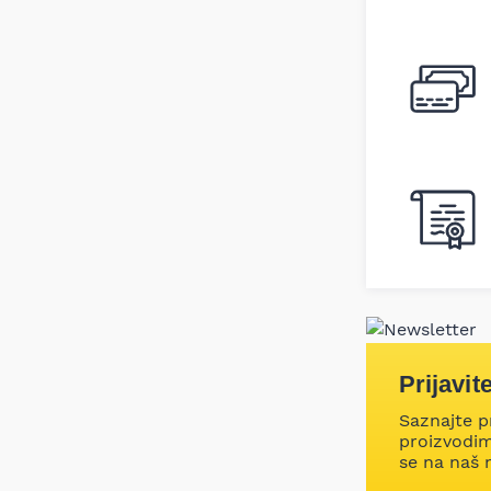
Prijavit
Saznajte p
proizvodima
se na naš 