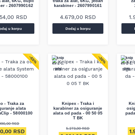
a alat, 6KG, dupli
traka za alat, 6KG, jedan
za
ner - 2607990162
karabiner - 2607990161
254,00
RSD
4.679,00
RSD
1
odaj u korpu
Dodaj u korpu
−55%
−30%
o - Traka za
Knipex - Traka i
Kn
guranje alata
karabiner za osiguranje
osig
Clip - 58000100
alata od pada - 00 50 05
pada
T BK
990,00
RSD
5.273,00
RSD
ginalna cena je bila: 990,00 RSD.
Trenutna cena je: 450,00 RSD.
Ori
50,00
RSD
1
Originalna cena je bila: 5.273,00
Trenutna cena j