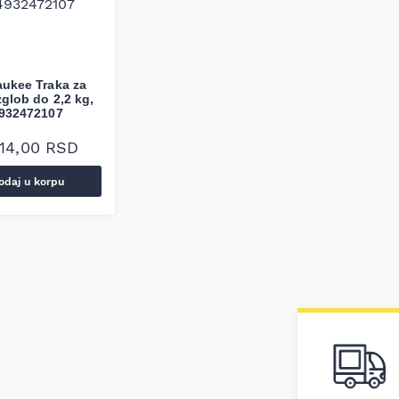
aukee Traka za
zglob do 2,2 kg,
932472107
214,00
RSD
odaj u korpu