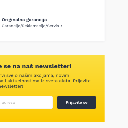
Originalna garancija
Garancije/Reklamacije/Servis
te se na naš newsletter!
rvi sve o našim akcijama, novim
 i aktuelnostima iz sveta alata. Prijavite
newsletter!
 ime
 adresa
Prijavite se