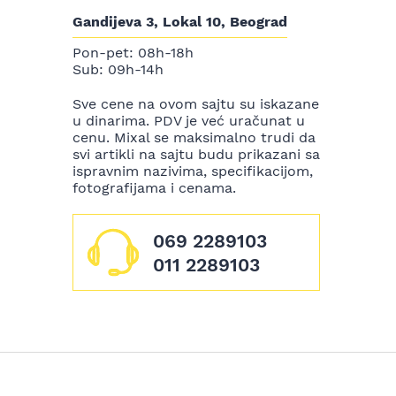
Gandijeva 3, Lokal 10, Beograd
Pon-pet: 08h-18h
Sub: 09h-14h
Sve cene na ovom sajtu su iskazane
u dinarima. PDV je već uračunat u
cenu. Mixal se maksimalno trudi da
svi artikli na sajtu budu prikazani sa
ispravnim nazivima, specifikacijom,
fotografijama i cenama.
069 2289103
011 2289103