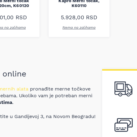
o Merni točak
Kapro Merni točak,
20cm, K60120
K60110
301,00
RSD
5.928,00
RSD
a na zalihama
Nema na zalihama
 online
mernih alata
pronađite merne točkove
trebama. Ukoliko vam je potreban merni
stima
.
etite u Gandijevoj 3, na Novom Beogradu!