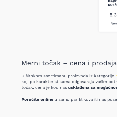
Kapr
601/
5.
Nem
Merni točak – cena i prodaja
U širokom asortimanu proizvoda iz kategorije
koji po karakteristikama odgovaraju vašim po
točak, cena je kod nas
usklađena sa mogućno
Poručite online
u samo par klikova ili nas pos