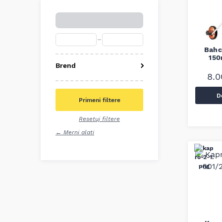
Bahc
150
Brend
8.
Bahco
Bosch
D
Primeni filtere
Kapro
Resetuj filtere
← Merni alati