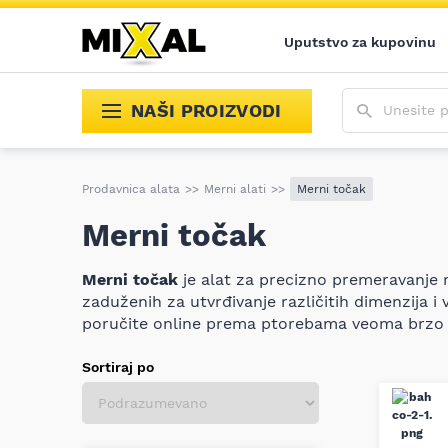
Uputstvo za kupovinu
Unesite poja
NAŠI PROIZVODI
Prodavnica alata
>>
Merni alati
>>
Merni točak
Merni točak
Merni točak
je alat za precizno premeravanje r
zaduženih za utvrđivanje različitih dimenzija i
poručite online prema ptorebama veoma brzo 
Sortiraj po