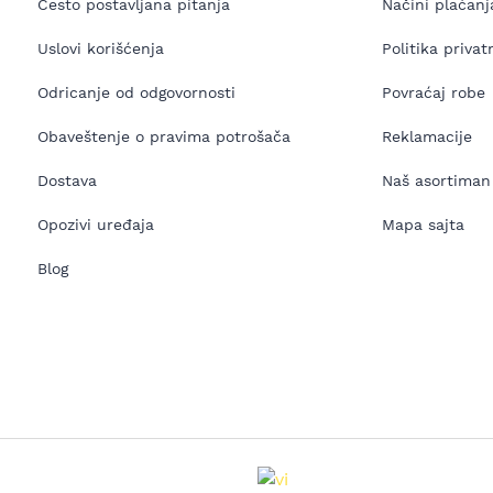
Često postavljana pitanja
Načini plaćanj
Uslovi korišćenja
Politika privat
Odricanje od odgovornosti
Povraćaj robe
Obaveštenje o pravima potrošača
Reklamacije
Dostava
Naš asortiman
Opozivi uređaja
Mapa sajta
Blog