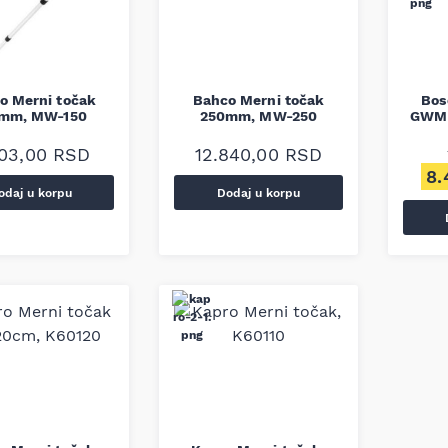
o Merni točak
Bahco Merni točak
Bos
mm, MW-150
250mm, MW-250
GWM 
003,00
RSD
12.840,00
RSD
Ori
8.
odaj u korpu
Dodaj u korpu