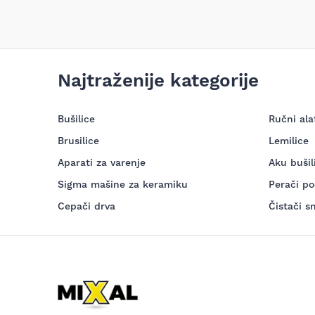
Najtraženije kategorije
Bušilice
Ručni ala
Brusilice
Lemilice
Aparati za varenje
Aku bušil
Sigma mašine za keramiku
Perači po
Cepači drva
Čistači s