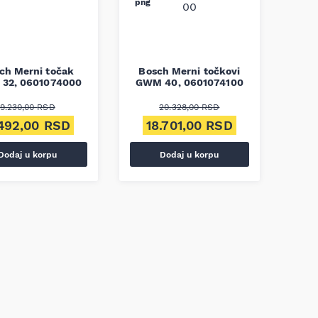
ch Merni točak
Bosch Merni točkovi
32, 0601074000
GWM 40, 0601074100
9.230,00
RSD
20.328,00
RSD
ginalna cena je bila: 9.230,00 RSD.
Trenutna cena je: 8.492,00 RSD.
Originalna cena je bila: 20.328,
Trenutna cena 
492,00
RSD
18.701,00
RSD
Dodaj u korpu
Dodaj u korpu