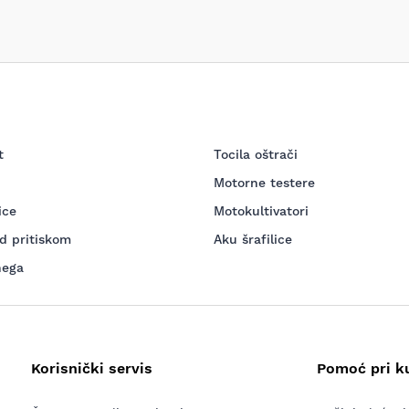
t
Tocila oštrači
Motorne testere
ice
Motokultivatori
d pritiskom
Aku šrafilice
nega
Korisnički servis
Pomoć pri k