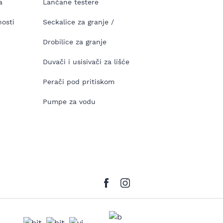
a
Lančane testere
nosti
Seckalice za granje /
Drobilice za granje
Duvači i usisivači za lišće
Perači pod pritiskom
Pumpe za vodu