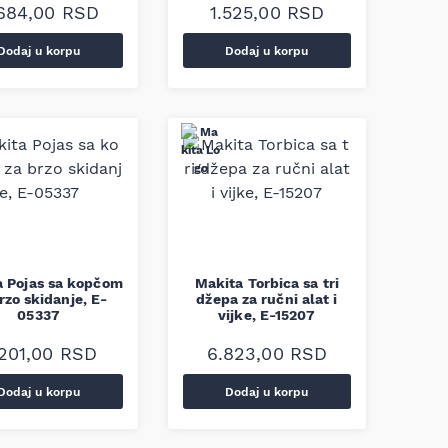
684,00
RSD
1.525,00
RSD
Dodaj u korpu
Dodaj u korpu
a Pojas sa kopčom
Makita Torbica sa tri
rzo skidanje, E-
džepa za ručni alat i
05337
vijke, E-15207
.201,00
RSD
6.823,00
RSD
Dodaj u korpu
Dodaj u korpu