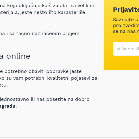
a koja uključuje kaiš za alat sa velikim
Prijavi
erijala, jeste nešto što karakteriše
Saznajte p
proizvodima
se na naš 
ma i sa tačno naznačenim brojem
Korisničko
Vaša email
a online
 je potrebno obaviti popravke jeste
ko su vam potrebni kvalitetni pojasevi za
etu.
jednostavno ili nas posetite na dobro
ogradu
.