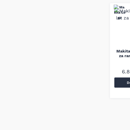
Makita
za ra
6.
D