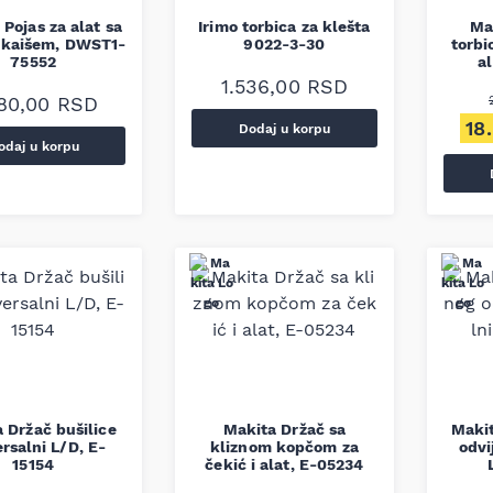
Pojas za alat sa
Irimo torbica za klešta
Mak
 kaišem, DWST1-
9022-3-30
torbi
75552
a
1.536,00
RSD
180,00
RSD
Ori
18
Dodaj u korpu
odaj u korpu
 Držač bušilice
Makita Držač sa
Maki
rsalni L/D, E-
kliznom kopčom za
odvi
15154
čekić i alat, E-05234