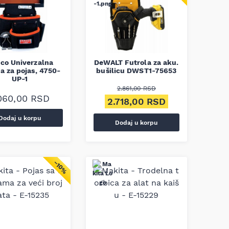
co Univerzalna
DeWALT Futrola za aku.
ca za pojas, 4750-
bušilicu DWST1-75653
UP-1
2.861,00
RSD
060,00
RSD
Originalna cena je bila: 2.861,0
Trenutna cena j
2.718,00
RSD
Dodaj u korpu
Dodaj u korpu
−10%