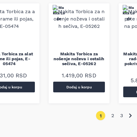
 Torbica za alat
Makita Torbica za
Makita
me ili pojas, E-
nošenje noževa i ostalih
rad
05474
sečiva, E-05262
pokri
831,00
RSD
1.419,00
RSD
5.
odaj u korpu
Dodaj u korpu
2
3
1