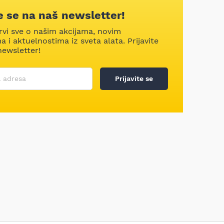
te se na naš newsletter!
rvi sve o našim akcijama, novim
 i aktuelnostima iz sveta alata. Prijavite
newsletter!
 ime
 adresa
Prijavite se