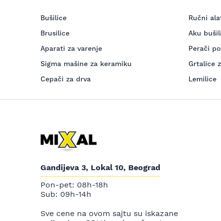
Bušilice
Ručni ala
Brusilice
Aku bušil
Aparati za varenje
Perači po
Sigma mašine za keramiku
Grtalice 
Cepači za drva
Lemilice
Gandijeva 3, Lokal 10, Beograd
Pon-pet: 08h-18h
Sub: 09h-14h
Sve cene na ovom sajtu su iskazane