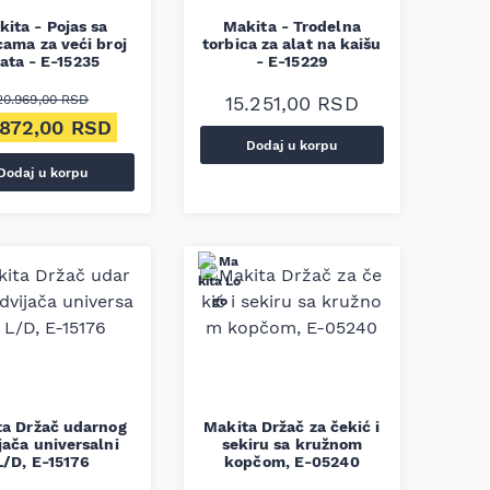
ita - Pojas sa
Makita - Trodelna
cama za veći broj
torbica za alat na kaišu
lata - E-15235
- E-15229
20.969,00
RSD
15.251,00
RSD
ginalna cena je bila: 20.969,00 RSD.
Trenutna cena je: 18.872,00 RSD.
.872,00
RSD
Dodaj u korpu
Dodaj u korpu
ta Držač udarnog
Makita Držač za čekić i
jača universalni
sekiru sa kružnom
L/D, E-15176
kopčom, E-05240