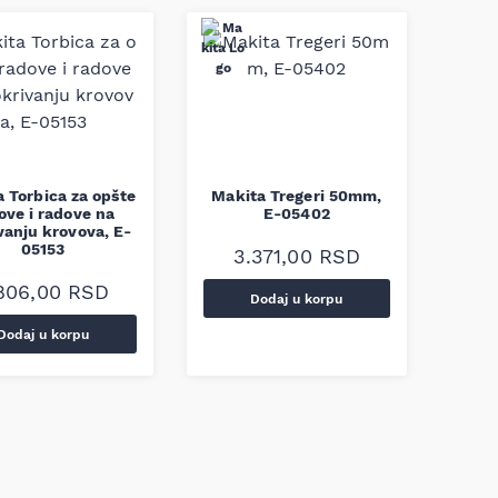
 Torbica za opšte
Makita Tregeri 50mm,
ove i radove na
E-05402
vanju krovova, E-
05153
3.371,00
RSD
806,00
RSD
Dodaj u korpu
Dodaj u korpu