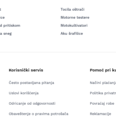
t
Tocila oštrači
ice
Motorne testere
d pritiskom
Motokultivatori
za sneg
Aku šrafilice
Korisnički servis
Pomoć pri k
Često postavljana pitanja
Načini plaćanj
Uslovi korišćenja
Politika privat
Odricanje od odgovornosti
Povraćaj robe
Obaveštenje o pravima potrošača
Reklamacije