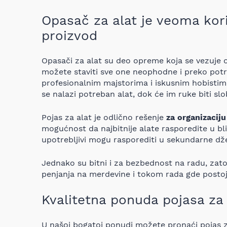
Opasač za alat je veoma kori
proizvod
Opasači za alat su deo opreme koja se vezuje 
možete staviti sve one neophodne i preko po
profesionalnim majstorima i iskusnim hobistim
se nalazi potreban alat, dok će im ruke biti sl
Pojas za alat je odlično rešenje
za organizacij
mogućnost da najbitnije alate rasporedite u bl
upotrebljivi mogu rasporediti u sekundarne d
Jednako su bitni i za bezbednost na radu, zat
penjanja na merdevine i tokom rada gde postoji 
Kvalitetna ponuda pojasa za 
U našoj bogatoj ponudi možete pronaći pojas 