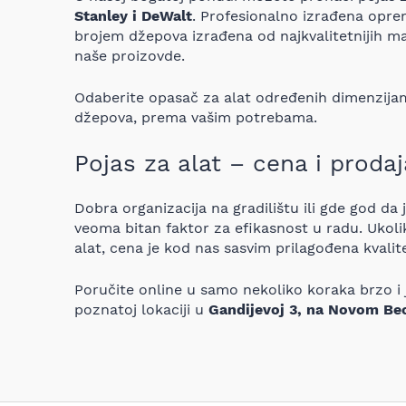
Stanley i DeWalt
. Profesionalno izrađena oprem
brojem džepova izrađena od najkvalitetnijih mat
naše proizovde.
Odaberite opasač za alat određenih dimenzija
džepova, prema vašim potrebama.
Pojas za alat – cena i prodaj
Dobra organizacija na gradilištu ili gde god da
veoma bitan faktor za efikasnost u radu. Ukoli
alat, cena je kod nas sasvim prilagođena kvalit
Poručite online u samo nekoliko koraka brzo i 
poznatoj lokaciji u
Gandijevoj 3, na Novom Be