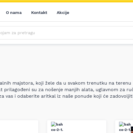
O nama
Kontakt
Akcije
m za pretragu
alnih majstora, koji žele da u svakom trenutku na terenu
 prilagođeni su za nošenje manjih alata, uglavnom za ru
a vas i odaberite aritkal iz naše ponude koji će zadovoljit