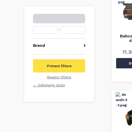
Bahco
4
Brend
11.
Bahco
Bosch
D
Primeni filtere
DeWALT
Irimo
Resetuj filtere
Makita
← Odlaganje alata
Milwaukee
Stanley
Villager
Workers Best
Wurth