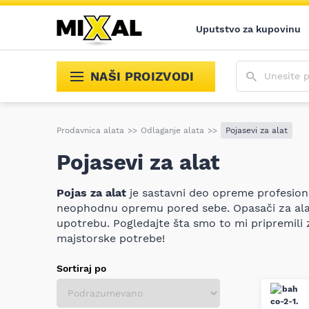
Uputstvo za kupovinu
Unesite poja
NAŠI PROIZVODI
Prodavnica alata
>>
Odlaganje alata
>>
Pojasevi za alat
Pojasevi za alat
Pojas za alat
je sastavni deo opreme profesion
neophodnu opremu pored sebe. Opasači za alat
upotrebu. Pogledajte šta smo to mi pripremili z
majstorske potrebe!
Sortiraj po