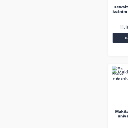
DeWalt 
kožnim
11.
D
Makita
unive