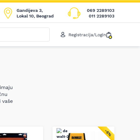
Gandijeva 3,
069 2289103
Lokal 10, Beograd
011 2289103
Registracija/Login
 imaju
čnu
i vaše
−5%