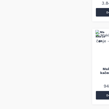
3.
D
Mak
kače
9
D