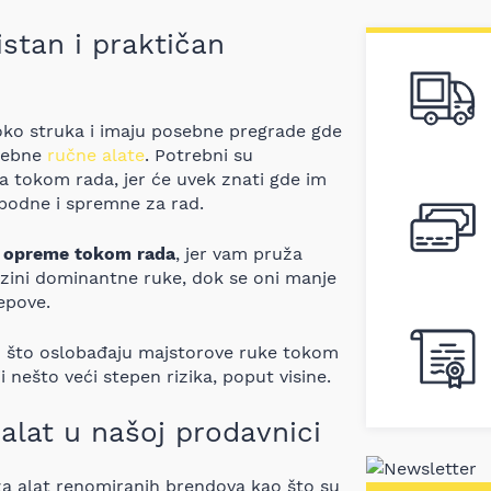
stan i praktičan
oko struka i imaju posebne pregrade gde
trebne
ručne alate
. Potrebni su
a tokom rada, jer će uvek znati gde im
obodne i spremne za rad.
u opreme tokom rada
, jer vam pruža
izini dominantne ruke, dok se oni manje
žepove.
o što oslobađaju majstorove ruke tokom
nešto veći stepen rizika, poput visine.
alat u našoj prodavnici
za alat renomiranih brendova kao što su