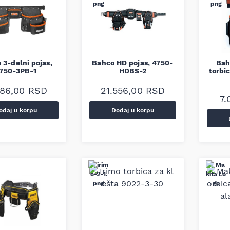
 3-delni pojas,
Bahco HD pojas, 4750-
Bah
750-3PB-1
HDBS-2
torbi
986,00
RSD
21.556,00
RSD
7.
odaj u korpu
Dodaj u korpu