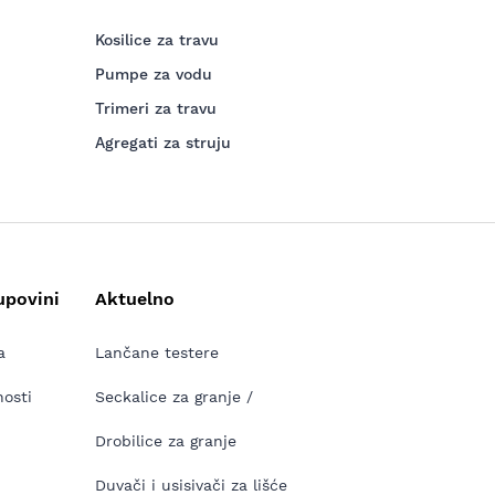
Kosilice za travu
Pumpe za vodu
Trimeri za travu
Agregati za struju
upovini
Aktuelno
a
Lančane testere
nosti
Seckalice za granje /
Drobilice za granje
Duvači i usisivači za lišće