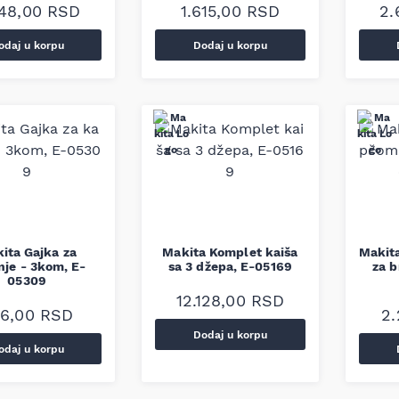
848,00
RSD
1.615,00
RSD
2.
odaj u korpu
Dodaj u korpu
ita Gajka za
Makita Komplet kaiša
Makit
nje - 3kom, E-
sa 3 džepa, E-05169
za b
05309
12.128,00
RSD
46,00
RSD
2
Dodaj u korpu
odaj u korpu