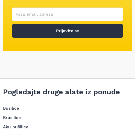
Korisničko ime
Vaša email adresa
Prijavite se
Pogledajte druge alate iz ponude
Bušilice
Brusilice
Aku bušilice