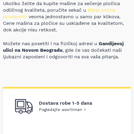
Ukoliko želite da kupite mašine za sečenje pločica
odličnog kvaliteta, poručite sekač u
Mixal online
prodavnici
veoma jednostavno u samo par klikova.
Cene mašina za pločice su usklađene sa kvalitetom,
dok akcije nisu retkost.
Možete nas posetiti i na fizičkoj adresi u
Gandijevoj
ulici na Novom Beogradu
, gde će vas dočekati naši
ljubazni zaposleni i odgovoriti na sva vaša pitanja.
Dostava robe 1-5 dana
Pogledajte asortiman