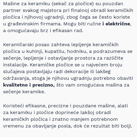
Mašine za keramiku (sekač za pločice) su pouzdan
partner svakog majstora pri finalnoj obradi keramičkih
pločica i njihovoj ugradnji, zbog čega se često koriste
u građevinskim firmama. Mogu biti ručne
i električne
,
a omogućavaju brz i efikasan rad.
Keramičarski posao zahteva lepljenje keramičkih
pločica u kuhinji, kupatilu, hodniku, a podrazumeva se
sečenje, lepljenje i ostavljanje prostora za različite
instalacije. Keramičke pločice se u najvećem broju
slučajeva postavljaju radi dekoracije ili lakšeg
održavanja, stoga je njihovu ugradnju potrebno obaviti
kvalitetno i precizno,
što vam omogućava mašina za
sečenje keramike.
Koristeći efikasne, precizne i pouzdane mašine, alati
za keramiku i pločice doprineće lakšoj obradi
keramičkih pločica i znatno manjem potrebnom
vremenu za obavljanje posla, dok će rezultat biti bolji.