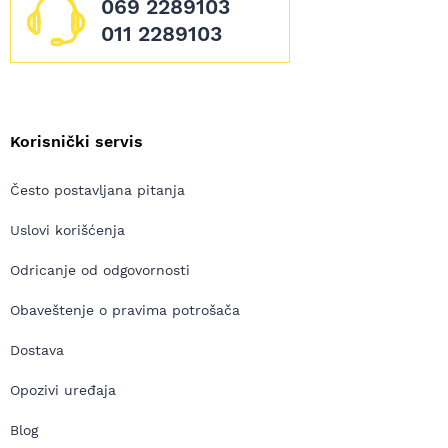
069 2289103
011 2289103
Korisnički servis
Često postavljana pitanja
Uslovi korišćenja
Odricanje od odgovornosti
Obaveštenje o pravima potrošača
Dostava
Opozivi uređaja
Blog