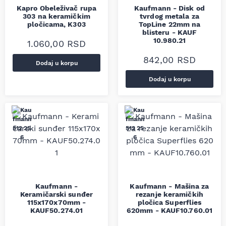
Kapro Obeleživač rupa
Kaufmann - Disk od
303 na keramičkim
tvrdog metala za
pločicama, K303
TopLine 22mm na
blisteru - KAUF
10.980.21
1.060,00
RSD
842,00
RSD
Dodaj u korpu
Dodaj u korpu
Kaufmann -
Kaufmann - Mašina za
Keramičarski sunđer
rezanje keramičkih
115x170x70mm -
pločica Superflies
KAUF50.274.01
620mm - KAUF10.760.01