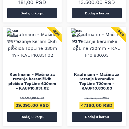
181,00
RSD
13.500,00
RSD
Dodaj u korpu
Dodaj u korpu
−25%
−25%
Kaufmann - Mašina za
Kaufmann - Mašina za
rezanje keramičkih
rezanje keramike
pločica TopLine 630mm
TopLine 720mm -
- KAUF10.831.02
KAUF10.830.03
52.527,00
RSD
62.879,00
RSD
Originalna cena je bila: 52.527,00 RSD.
Trenutna cena je: 39.395,00 RSD.
Originalna cena je bil
Trenut
39.395,00
RSD
47.160,00
RSD
Dodaj u korpu
Dodaj u korpu