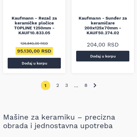
Kaufmann - Rezač za
Kaufmann - Sunđer za
keramičke pločice
keramičare
TOPLINE 1250mm -
200x125x70mm -
KAUF10.833.05
KAUF50.274.02
126.840,00
RSD
204,00
RSD
Originalna cena je bila: 126.840,00 RSD.
Trenutna cena je: 95.130,00 RSD.
95.130,00
RSD
Dodaj u korpu
Dodaj u korpu
2
3
8
1
…
Mašine za keramiku – precizna
obrada i jednostavna upotreba