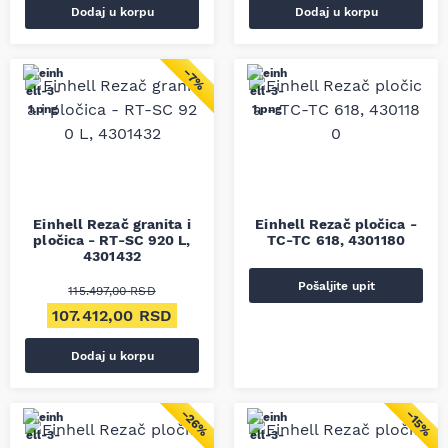
Dodaj u korpu
Dodaj u korpu
−7%
Einhell Rezač granita i
Einhell Rezač pločica -
pločica - RT-SC 920 L,
TC-TC 618, 4301180
4301432
Pošaljite upit
115.497,00
RSD
Originalna cena je bila: 115.497,00 RSD.
Trenutna cena je: 107.412,00 RSD.
107.412,00
RSD
Dodaj u korpu
−26%
−15%