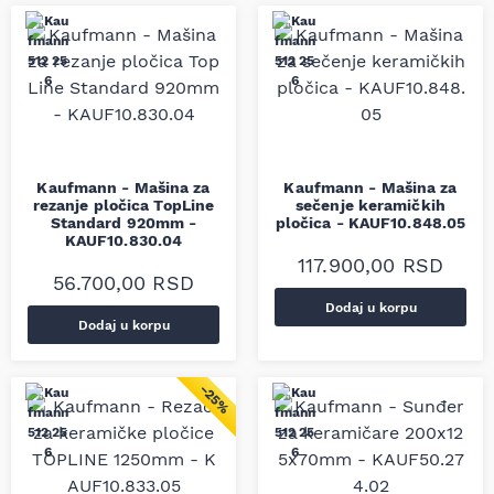
Kaufmann - Mašina za
Kaufmann - Mašina za
rezanje pločica TopLine
sečenje keramičkih
Standard 920mm -
pločica - KAUF10.848.05
KAUF10.830.04
117.900,00
RSD
56.700,00
RSD
Dodaj u korpu
Dodaj u korpu
−25%