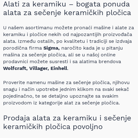
Alati za keramiku – bogata ponuda
alata za sečenje keramičkih pločica
U našem asortimanu možete pronaći mašine i alate za
keramiku i pločice nekih od najpozantijih proizvođača
alata. Između ostalih, po kvalitetu i tradiciji se izdvaja
porodična firma
Sigma,
naročito kada je u pitanju
mašina za sečenje pločica, ali se u našoj online
prodavnici možete susresti i sa alatima brendova
Wolfcraft, Villager, Einhell
.
Proverite namenu mašine za sečenje pločica, njihovu
snagu i način upotrebe jednim klikom na svaki sekač
pojedinačno, te se detaljno upoznajte sa svakim
proizvodom iz kategorije alat za sečenje pločica.
Prodaja alata za keramiku i sečenje
keramičkih pločica povoljno