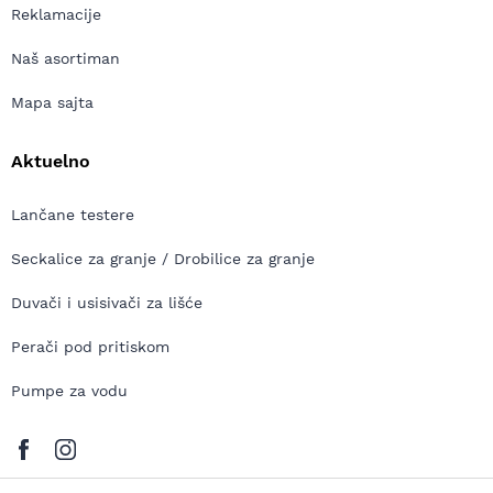
Reklamacije
Naš asortiman
Mapa sajta
Aktuelno
Lančane testere
Seckalice za granje / Drobilice za granje
Duvači i usisivači za lišće
Perači pod pritiskom
Pumpe za vodu