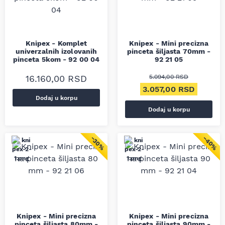
Knipex - Komplet
Knipex - Mini precizna
univerzalnih izolovanih
pinceta šiljasta 70mm -
pinceta 5kom - 92 00 04
92 21 05
16.160,00
RSD
5.094,00
RSD
Originalna cena je bil
Trenutn
3.057,00
RSD
Dodaj u korpu
Dodaj u korpu
−40%
−30%
Knipex - Mini precizna
Knipex - Mini precizna
pinceta šiljasta 80mm -
pinceta šiljasta 90mm -