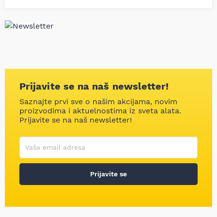
Prijavite se na naš newsletter!
Saznajte prvi sve o našim akcijama, novim
proizvodima i aktuelnostima iz sveta alata.
Prijavite se na naš newsletter!
Korisničko ime
Vaša email adresa
Prijavite se