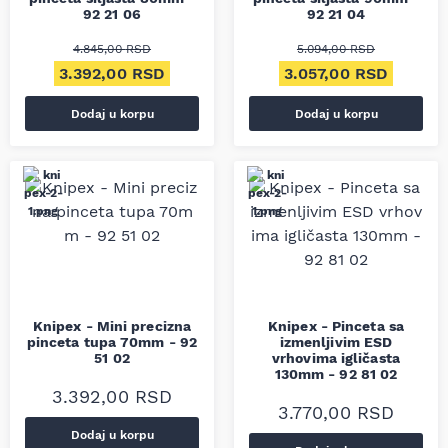
92 21 06
92 21 04
4.845,00
RSD
5.094,00
RSD
Originalna cena je bila: 4.845,00 RSD.
Trenutna cena je: 3.392,00 RSD.
Originalna cena je bil
Trenutn
3.392,00
RSD
3.057,00
RSD
Dodaj u korpu
Dodaj u korpu
Knipex - Mini precizna
Knipex - Pinceta sa
pinceta tupa 70mm - 92
izmenljivim ESD
51 02
vrhovima igličasta
130mm - 92 81 02
3.392,00
RSD
3.770,00
RSD
Dodaj u korpu