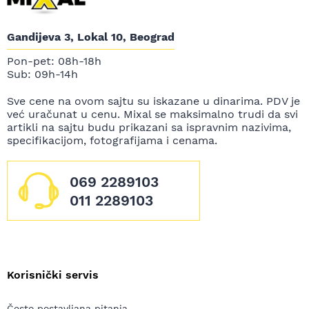
Gandijeva 3, Lokal 10, Beograd
Pon-pet: 08h-18h
Sub: 09h-14h
Sve cene na ovom sajtu su iskazane u dinarima. PDV je
već uračunat u cenu. Mixal se maksimalno trudi da svi
artikli na sajtu budu prikazani sa ispravnim nazivima,
specifikacijom, fotografijama i cenama.
069 2289103
011 2289103
Korisnički servis
Često postavljana pitanja