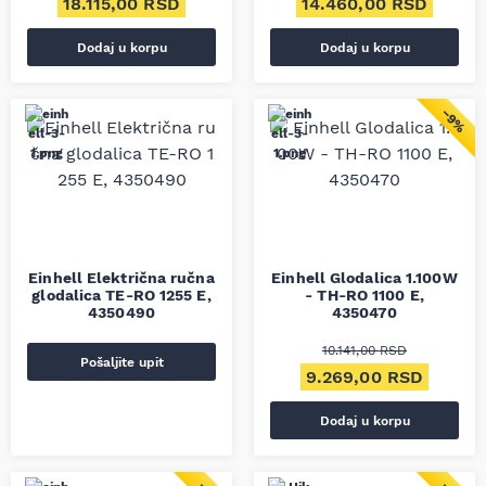
18.115,00
RSD
14.460,00
RSD
Dodaj u korpu
Dodaj u korpu
−9%
Einhell Električna ručna
Einhell Glodalica 1.100W
glodalica TE-RO 1255 E,
- TH-RO 1100 E,
4350490
4350470
10.141,00
RSD
Pošaljite upit
Originalna cena je bila
Trenut
9.269,00
RSD
Dodaj u korpu