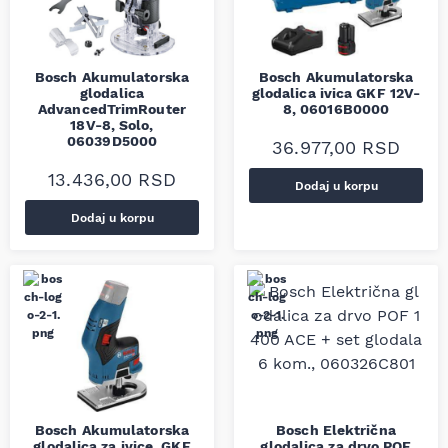
Bosch Akumulatorska
Bosch Akumulatorska
glodalica
glodalica ivica GKF 12V-
AdvancedTrimRouter
8, 06016B0000
18V-8, Solo,
06039D5000
36.977,00
RSD
13.436,00
RSD
Dodaj u korpu
Dodaj u korpu
Bosch Akumulatorska
Bosch Električna
glodalica za ivice, GKF
glodalica za drvo POF