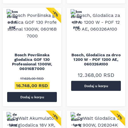
−5%
Bosch Površinska
Bosch, Glodalica za drvo
glodalica GOF 130
1200 W - POF 1200 AE,
Professional 1300W,
060326A100
06016B7000
12.368,00
RSD
17.629,00
RSD
Originalna cena je bila: 17.629,00 RSD.
Trenutna cena je: 16.748,00 RSD.
16.748,00
RSD
Dodaj u korpu
Dodaj u korpu
−5%
−5%