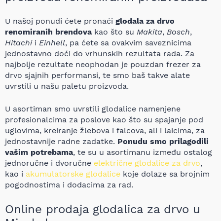
U našoj ponudi ćete pronaći
glodala za drvo
renomiranih brendova
kao što su
Makita
,
Bosch
,
Hitachi
i
Einhell
, pa ćete sa ovakvim saveznicima
jednostavno doći do vrhunskih rezultata rada. Za
najbolje rezultate neophodan je pouzdan frezer za
drvo sjajnih performansi, te smo baš takve alate
uvrstili u našu paletu proizvoda.
U asortiman smo uvrstili glodalice namenjene
profesionalcima za poslove kao što su spajanje pod
uglovima, kreiranje žlebova i falcova, ali i laicima, za
jednostavnije radne zadatke.
Ponudu smo prilagodili
vašim potrebama
, te su u asortimanu između ostalog
jednoručne i dvoručne
električne glodalice za drvo
,
kao i
akumulatorske glodalice
koje dolaze sa brojnim
pogodnostima i dodacima za rad.
Online prodaja glodalica za drvo u