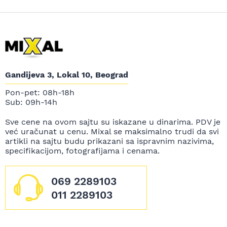
Gandijeva 3, Lokal 10, Beograd
Pon-pet: 08h-18h
Sub: 09h-14h
Sve cene na ovom sajtu su iskazane u dinarima. PDV je
već uračunat u cenu. Mixal se maksimalno trudi da svi
artikli na sajtu budu prikazani sa ispravnim nazivima,
specifikacijom, fotografijama i cenama.
069 2289103
011 2289103