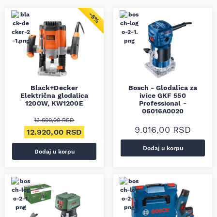
−5%
Black+Decker
Bosch - Glodalica za
Električna glodalica
ivice GKF 550
1200W, KW1200E
Professional -
06016A0020
13.600,00
RSD
9.016,00
RSD
Originalna cena je bila: 13.600,00 RSD.
Trenutna cena je: 12.920,00 RSD.
12.920,00
RSD
Dodaj u korpu
Dodaj u korpu