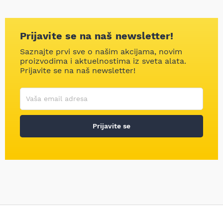
Prijavite se na naš newsletter!
Saznajte prvi sve o našim akcijama, novim
proizvodima i aktuelnostima iz sveta alata.
Prijavite se na naš newsletter!
Korisničko ime
Vaša email adresa
Prijavite se