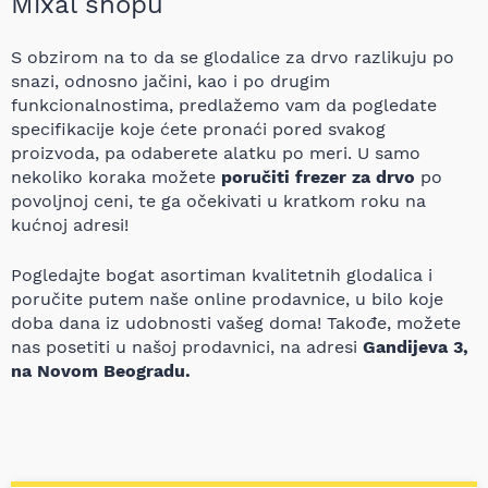
Mixal shopu
S obzirom na to da se glodalice za drvo razlikuju po
snazi, odnosno jačini, kao i po drugim
funkcionalnostima, predlažemo vam da pogledate
specifikacije koje ćete pronaći pored svakog
proizvoda, pa odaberete alatku po meri. U samo
nekoliko koraka možete
poručiti frezer za drvo
po
povoljnoj ceni, te ga očekivati u kratkom roku na
kućnoj adresi!
Pogledajte bogat asortiman kvalitetnih glodalica i
poručite putem naše online prodavnice, u bilo koje
doba dana iz udobnosti vašeg doma! Takođe, možete
nas posetiti u našoj prodavnici, na adresi
Gandijeva 3,
na Novom Beogradu.