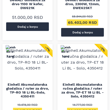
DeWALT Glodalica za
DeWalt Glodalica za
drvo 1100 W kofer,
drvo, 2300W, 12mm,
DW621K
DWE625KT
51.000,00
RSD
68.844,00
RSD
Originalna cena je bil
Trenut
65.402,00
RSD
Dodaj u korpu
Dodaj u korpu
−7%
−2%
Einhell Akumulatorska
Einhell Akumulatorska
glodalica / ruter za drvo,
ručna glodalica / ruter
TP-RO 18 Li BL-Solo,
za drvo, TP-ET 18 Li BL -
4350411
Solo, 4350412
19.478,00
RSD
14.777,00
RSD
Originalna cena je bila: 19.478,00 RSD.
Trenutna cena je: 18.115,00 RSD.
Originalna cena je bila
Trenut