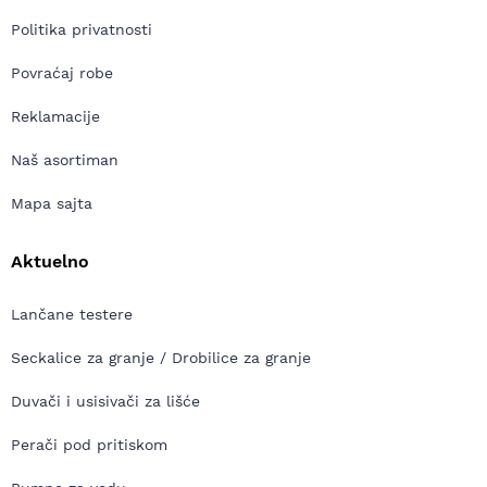
Politika privatnosti
Povraćaj robe
Reklamacije
Naš asortiman
Mapa sajta
Aktuelno
Lančane testere
Seckalice za granje / Drobilice za granje
Duvači i usisivači za lišće
Perači pod pritiskom