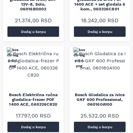
12V-8, Solo,
1400 ACE + set glodala 6
06016B0002
kom., 060326C801
21.374,00
RSD
18.242,00
RSD
Dodaj u korpu
Dodaj u korpu
Bosch Električna ručna
Bosch Glodalica za ivice
glodalica-frezer POF
GKF 600 Professional,
1400 ACE, 060326C820
060160A100
17.797,00
RSD
25.532,00
RSD
Dodaj u korpu
Dodaj u korpu