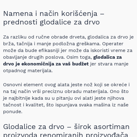
Namena i način korišćenja –
prednosti glodalice za drvo
Za razliku od ručne obrade drveta, glodalica za drvo je
brža, tačnija i manje podložna greškama. Operater
može da bude efikasniji jer može da iskoristi vreme za
obavljanje drugih poslova. Osim toga,
glodalica za
drvo je ekonomičnija za vaš budžet
jer stvara manje
otpadnog materijala.
Osnovni element ovog alata jeste nož koji se okreće i
na taj način vrši preciznu obradu materijala. Ono što
je najbitnije kada su u pitanju ovi alati jeste njihova
tačnost i kvalitet, što ispunjava svaka mašina iz naše
ponude.
Glodalice za drvo – širok asortiman
proizvoda renomiranih proizvođača