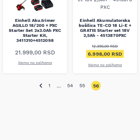
Einhell Aku.trimer
Einhell Akumulatorska
AGILLO 18/200 + PXC
bušilica TE-CD 18 Li-E +
Starter Set 2x3.0Ah PXC
GRATIS Starter set 18V
Starter Kit,
2,5Ah - 4513870PXC
3411310+4512098
12.390,00
RSD
21.999,00
RSD
Originalna cena je bil
Trenut
6.998,00
RSD
Nema na zalihama
Nema na zalihama
1
54
55
…
56