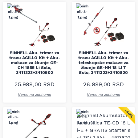
EINHELL Aku. trimer za
EINHELL Aku. trimer za
travu AGILLO Kit + Aku.
travu AGILLO Kit + Aku.
makaze za žbunje GE-
teleskopske makaze za
CH 1855 Li Solo,
žbunje GE-HH 18 LI T
3411323+3410502
Solo, 3411323+3410820
25.999,00
RSD
26.999,00
RSD
Nema na zalihama
Nema na zalihama
−44%