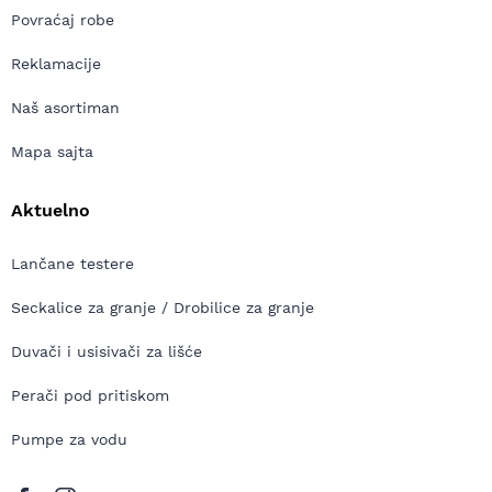
Povraćaj robe
Reklamacije
Naš asortiman
Mapa sajta
Aktuelno
Lančane testere
Seckalice za granje / Drobilice za granje
Duvači i usisivači za lišće
Perači pod pritiskom
Pumpe za vodu