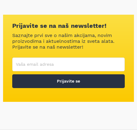
Prijavite se na naš newsletter!
Saznajte prvi sve o našim akcijama, novim
proizvodima i aktuelnostima iz sveta alata.
Prijavite se na naš newsletter!
Korisničko ime
Vaša email adresa
Prijavite se