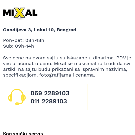
Gandijeva 3, Lokal 10, Beograd
Pon-pet: 08h-18h
Sub: 09h-14h
Sve cene na ovom sajtu su iskazane u dinarima. PDV je
već uračunat u cenu. Mixal se maksimalno trudi da svi
artikli na sajtu budu prikazani sa ispravnim nazivima,
specifikacijom, fotografijama i cenama.
069 2289103
011 2289103
Korisnički servis