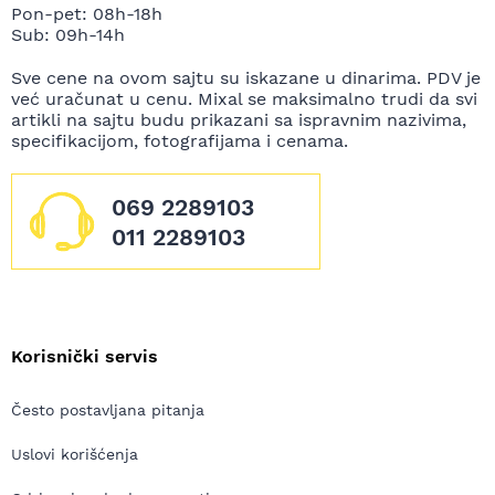
Pon-pet: 08h-18h
Sub: 09h-14h
Sve cene na ovom sajtu su iskazane u dinarima. PDV je
već uračunat u cenu. Mixal se maksimalno trudi da svi
artikli na sajtu budu prikazani sa ispravnim nazivima,
specifikacijom, fotografijama i cenama.
069 2289103
011 2289103
Korisnički servis
Često postavljana pitanja
Uslovi korišćenja