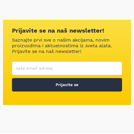
Prijavite se na naš newsletter!
Saznajte prvi sve o našim akcijama, novim
proizvodima i aktuelnostima iz sveta alata.
Prijavite se na naš newsletter!
Korisničko ime
Vaša email adresa
Prijavite se