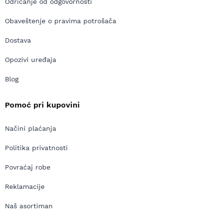
Odricanje od odgovornosti
Obaveštenje o pravima potrošača
Dostava
Opozivi uređaja
Blog
Pomoć pri kupovini
Načini plaćanja
Politika privatnosti
Povraćaj robe
Reklamacije
Naš asortiman