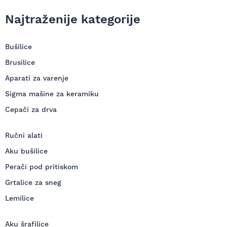
Najtraženije kategorije
Bušilice
Brusilice
Aparati za varenje
Sigma mašine za keramiku
Cepači za drva
Ručni alati
Aku bušilice
Perači pod pritiskom
Grtalice za sneg
Lemilice
Aku šrafilice