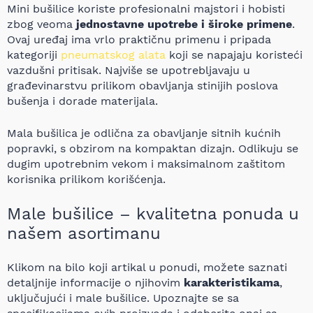
Mini bušilice koriste profesionalni majstori i hobisti
zbog veoma
jednostavne upotrebe i široke primene
.
Ovaj uređaj ima vrlo praktičnu primenu i pripada
kategoriji
pneumatskog alata
koji se napajaju koristeći
vazdušni pritisak. Najviše se upotrebljavaju u
građevinarstvu prilikom obavljanja stinijih poslova
bušenja i dorade materijala.
Mala bušilica je odlična za obavljanje sitnih kućnih
popravki, s obzirom na kompaktan dizajn. Odlikuju se
dugim upotrebnim vekom i maksimalnom zaštitom
korisnika prilikom korišćenja.
Male bušilice – kvalitetna ponuda u
našem asortimanu
Klikom na bilo koji artikal u ponudi, možete saznati
detaljnije informacije o njihovim
karakteristikama
,
uključujući i male bušilice. Upoznajte se sa