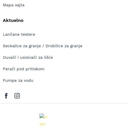
Mapa sajta
Aktuelno
Lančane testere
Seckalice za granje / Drobilice za granje
Duvači i usisivači za lišće
Perači pod pritiskom
Pumpe za vodu