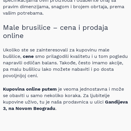
specifikacijama ovih proizvoda i odaberite onaj sa
pravim dimenzijama, snagom i brojem obrtaja, prema
vašim potrebama.
Male brusilice – cena i prodaja
online
Ukoliko ste se zainteresovali za kupovinu male
bušilice,
cene
smo prilagodili kvalitetu i u tom pogledu
napravili odličan balans. Takođe, često imamo akcije,
pa malu bušilicu lako možete nabaviti i po dosta
povoljnijoj ceni.
Kupovina online putem
je veoma jednostavna i može
se obaviti u samo nekoliko koraka. Za ljubitelje
kupovine uživo, tu je naša prodavnica u ulici
Gandijeva
3, na Novom Beogradu
.