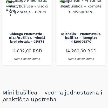
Chicago Pneumatic -
Michelin - Pneumatska
Biax/Bušilica - visoki
bušilica – komplet
broj obrtaja - CP871
-1126001370
11.092,00
RSD
14.280,00
RSD
Nema na zalihama
Nema na zalihama
Mini bušilica – veoma jednostavna i
praktična upotreba