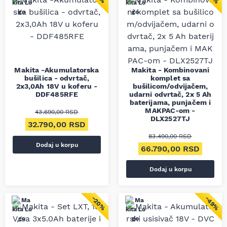
Makita -Akumulatorska
Makita - Kombinovani
bušilica - odvrtač,
komplet sa
2x3,0Ah 18V u koferu -
bušilicom/odvijačem,
DDF485RFE
udarni odvrtač, 2x 5 Ah
baterijama, punjačem i
MAKPAC-om -
43.690,00
RSD
DLX2527TJ
Originalna cena je bila: 43.690,00 RSD.
Trenutna cena je: 32.790,00 RSD.
32.790,00
RSD
83.490,00
RSD
Dodaj u korpu
Originalna cena je bil
Trenut
66.790,00
RSD
Dodaj u korpu
−20%
−49%