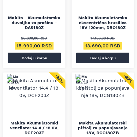
Makita - Akumulatorska
Makita Akumulatorska
duvaljka za prašinu -
ekscentrična brusilica
DAS180Z
18V 120mm, DBO180Z
20.890,00
RSD
17.190,00
RSD
Originalna cena je bila: 20.890,00 RSD.
Trenutna cena je: 15.990,00 RSD.
Originalna cena je bila
Trenut
15.990,00
RSD
13.690,00
RSD
Dodaj u korpu
Dodaj u korpu
−20%
−25%
Makita Akumulatorski
Makita Akumulatorski
ventilator 14.4 / 18.0V,
pištolj za popunjavanje
DCF203Z
18V, DCG180ZB