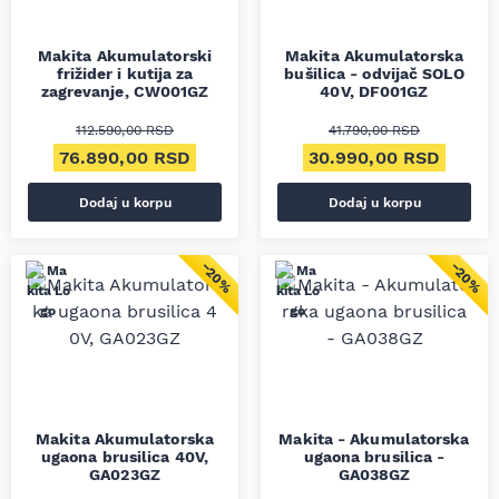
Makita Akumulatorski
Makita Akumulatorska
frižider i kutija za
bušilica - odvijač SOLO
zagrevanje, CW001GZ
40V, DF001GZ
112.590,00
RSD
41.790,00
RSD
Originalna cena je bila: 112.590,00 RSD.
Trenutna cena je: 76.890,00 RSD.
Originalna cena je bila
Trenut
76.890,00
RSD
30.990,00
RSD
Dodaj u korpu
Dodaj u korpu
−20%
−20%
Makita Akumulatorska
Makita - Akumulatorska
ugaona brusilica 40V,
ugaona brusilica -
GA023GZ
GA038GZ