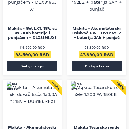
Makita - Set LXT, 18V, sa
Makita - Akumulatorski
3x5.0Ah baterije i
usisivač 18V - DVC152LZ
punjačem - DLX3195JX1
+ baterija 3Ah + punjač
116.990,00
RSD
93.890,00
RSD
Originalna cena je bila: 116.990,00 RSD.
Trenutna cena je: 93.590,00 RSD.
Originalna cena je bil
Trenut
93.590,00
RSD
47.890,00
RSD
Dodaj u korpu
Dodaj u korpu
−40%
−24%
Makita - Akumulatorski
Makita Tesarsko rende