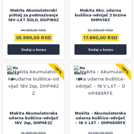
Makita Akumulatorski
Makita Aku. udarna
pištolj za podmazivanje
bušilica-odvijač 2 brzine
18V-LXT SOLO, DGP180Z
DHP458Z
44.990,00
RSD
22.390,00
RSD
Originalna cena je bila: 44.990,00 RSD.
Trenutna cena je: 35.990,00 RSD.
Originalna cena je bil
Trenut
35.990,00
RSD
17.890,00
RSD
Dodaj u korpu
Dodaj u korpu
−20%
−38%
Makita Akumulatorska
Makita - Akumulatorska
udarna bušilica-odvijač
udarna bušilica-odvijač
18V 2sp, DHP482Z
- 18 V LXT - DHP485RFE
15.990,00
RSD
52.190,00
RSD