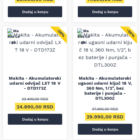
Dodaj u korpu
Dodaj u korpu
−20%
−26%
Makita - Akumulatorski
Makita - Akumulatorski
udarni odvijač LXT 18 V
ugaoni udarni ključ 18 V,
- DTD173Z
360 Nm, 1/2", bez
baterije i punjača -
DTL300Z
33.490,00
RSD
Originalna cena je bila: 33.490,00 RSD.
Trenutna cena je: 24.890,00 RSD.
24.890,00
RSD
37.490,00
RSD
Originalna cena je bila
Trenut
29.990,00
RSD
Dodaj u korpu
Dodaj u korpu