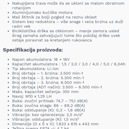
Nakupljena trava može da se ukloni sa malom obratnom
rotacijom
Aluminijumsko kućište motora
Mali štitnik za bolji pogled na reznu oblast
Sistem bez reduktora – više snage i veća brzina uz duži
radni vek
Biciklistička drška sa otklonom – manje zamora usled
šireg zamaha zahvaljujući tome što položaj drške uvek
ostaje poravnat sa kretanjem rukovaoca
Specifikacija proizvoda:
Napon akumulatora: 18 + 18V
Kapacitet akumulatora : 1,5 / 2,0 / 3,0 / 4,0 / 5,0 / 6,0Ah
Tip akumulatora: Li-ion
Broj obrtaja – 1. brzina: 3.500 min-1
Broj obrtaja – 2. brzina: 5.300 min-1
Broj obrtaja – 3. brzina: 6.500 min-1
Broj obrtaja (ADT način): 3.500 – 6.500 min-1
Maks. kapacitet sečenja: 350 mm
Navoj: M10 x 1,25 LH
Buka: zvučni pritisak: 74,7 – 75,1 dB(A)
Buka: zvučna snaga: 86 – 89,2 dB(A)
Buka: odstupanje (K): 0,3 – 1,6 dB(A)
Vibracije: bez opterećenja: 2,5 m/s²
Vibracije: odstupanje (K): 1,5 m/s²
Dimenzije (D x Š x V): 1.823 x 615 x 442 mm
Težina prema EPTA –i: 4,7 kg