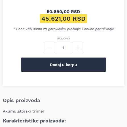
50.690,00
RSD
Originalna cena je bila: 50.6
45.621,00
RSD
Trenutna cena je: 45.621,00 
* Cena važi samo za gotovinsko plaćanje i online poručivanje
Količina
Dodaj u korpu
Opis proizvoda
Akumulatorski trimer
Karakteristike proizvoda: