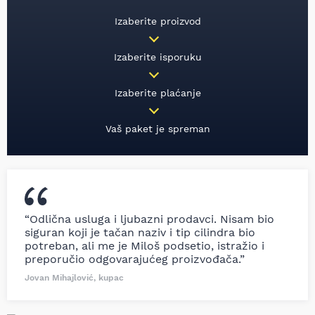
Izaberite proizvod
Izaberite isporuku
Izaberite plaćanje
Vaš paket je spreman
“Odlična usluga i ljubazni prodavci. Nisam bio
siguran koji je tačan naziv i tip cilindra bio
potreban, ali me je Miloš podsetio, istražio i
preporučio odgovarajućeg proizvođača.”
Jovan Mihajlović, kupac