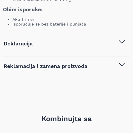
Obim isporuke:
Aku trimer
Isporučuje se bez baterije i punjača
Deklaracija
Tip i model:
Makita Akumulatorska kosa-
Reklamacija i zamena proizvoda
trimer 18 + 18V, DUR368AZ
Naziv i vrsta robe:
Akumulatorski trimeri za
Ukoliko niste zadovoljni proizvodom kupljenim na sajtu
travu
,
Baštenski alati
,
Trimeri
najpovoljnijialati.rs, iz bilo kog razloga, u roku od 14 dana od
za travu
dana prijema robe možete vratiti proizvod. Proizvod koji se
vraća mora biti u istom stanju kao i kada je nabavljen i mora
Barkod:
88381884228
sadržati svu tehničku dokumentaciju (uputstvo, garanciju,
pakovanje itd). Proizvod mora biti bez bilo kakvih fizičkih
oštećenja i tragova korišćenja. Kupac je isključivo odgovoran
za umanjenu vrednost robe koja nastane kao posledica
Kombinujte sa
rukovanja robom na način koji nije adekvatan, odnosno
prevazilazi ono što je neophodno da bi se ustanovili priroda,
karakteristike i funkcionalnost robe. Kupac pismeno ili