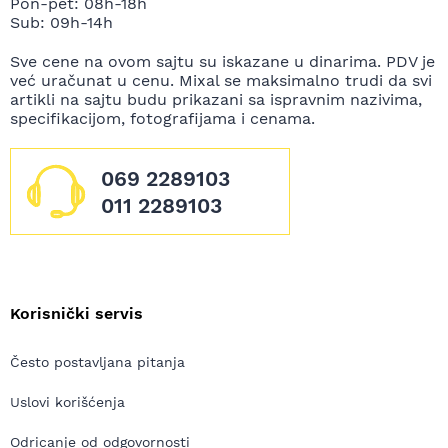
Pon-pet: 08h-18h
Sub: 09h-14h
Sve cene na ovom sajtu su iskazane u dinarima. PDV je
već uračunat u cenu. Mixal se maksimalno trudi da svi
artikli na sajtu budu prikazani sa ispravnim nazivima,
specifikacijom, fotografijama i cenama.
069 2289103
011 2289103
Korisnički servis
Često postavljana pitanja
Uslovi korišćenja
Odricanje od odgovornosti