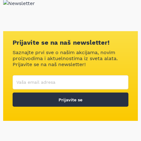
Prijavite se na naš newsletter!
Saznajte prvi sve o našim akcijama, novim
proizvodima i aktuelnostima iz sveta alata.
Prijavite se na naš newsletter!
Korisničko ime
Vaša email adresa
Prijavite se