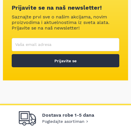
Prijavite se na naš newsletter!
Saznajte prvi sve o našim akcijama, novim
proizvodima i aktuelnostima iz sveta alata.
Prijavite se na naš newsletter!
Korisničko ime
Vaša email adresa
Prijavite se
Dostava robe 1-5 dana
Pogledajte asortiman