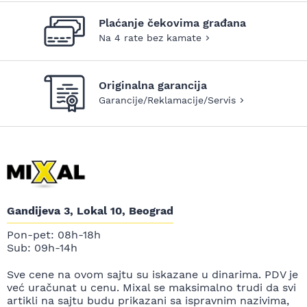
Plaćanje čekovima građana
Na 4 rate bez kamate
Originalna garancija
Garancije/Reklamacije/Servis
Gandijeva 3, Lokal 10, Beograd
Pon-pet: 08h-18h
Sub: 09h-14h
Sve cene na ovom sajtu su iskazane u dinarima. PDV je
već uračunat u cenu. Mixal se maksimalno trudi da svi
artikli na sajtu budu prikazani sa ispravnim nazivima,