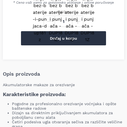
* Cena važi samo za gotovinsko plaćanje i online poručivanje
Količina
Dodaj u korpu
Opis proizvoda
Akumulatorske makaze za orezivanje
Karakteristike proizvoda:
Pogodne za profesionalno orezivanje voćnjaka i opšte
baštenske radove
Dizajn sa direktnim priključivanjem akumulatora za
poboljšanu cenu alata
Četiri podesiva ugla otvaranja sečiva za različite veličine
grana