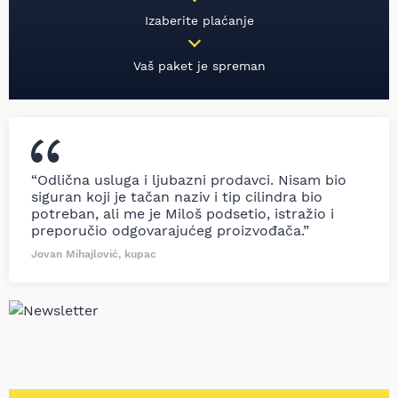
Izaberite plaćanje
Vaš paket je spreman
“Odlična usluga i ljubazni prodavci. Nisam bio
siguran koji je tačan naziv i tip cilindra bio
potreban, ali me je Miloš podsetio, istražio i
preporučio odgovarajućeg proizvođača.”
Jovan Mihajlović, kupac