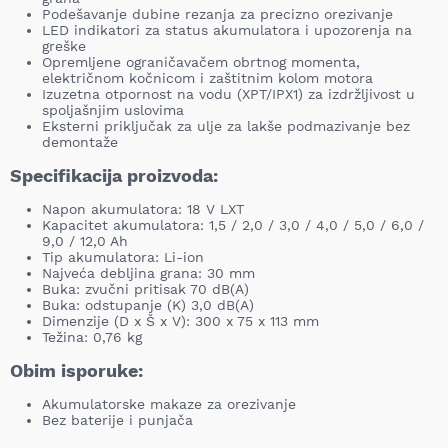
Podešavanje dubine rezanja za precizno orezivanje
LED indikatori za status akumulatora i upozorenja na
greške
Opremljene ograničavačem obrtnog momenta,
električnom kočnicom i zaštitnim kolom motora
Izuzetna otpornost na vodu (XPT/IPX1) za izdržljivost u
spoljašnjim uslovima
Eksterni priključak za ulje za lakše podmazivanje bez
demontaže
Specifikacija proizvoda:
Napon akumulatora: 18 V LXT
Kapacitet akumulatora: 1,5 / 2,0 / 3,0 / 4,0 / 5,0 / 6,0 /
9,0 / 12,0 Ah
Tip akumulatora: Li-ion
Najveća debljina grana: 30 mm
Buka: zvučni pritisak 70 dB(A)
Buka: odstupanje (K) 3,0 dB(A)
Dimenzije (D x Š x V): 300 x 75 x 113 mm
Težina: 0,76 kg
Obim isporuke:
Akumulatorske makaze za orezivanje
Bez baterije i punjača