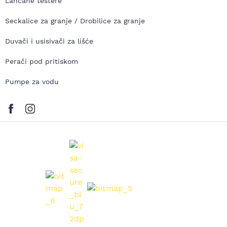
Lančane testere
Seckalice za granje / Drobilice za granje
Duvači i usisivači za lišće
Perači pod pritiskom
Pumpe za vodu