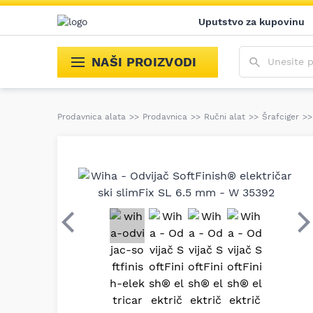
Uputstvo za kupovinu
Unesite poja
NAŠI PROIZVODI
Prodavnica alata
>>
Prodavnica
>>
Ručni alat
>>
Šrafciger
>>
Prethodni
S