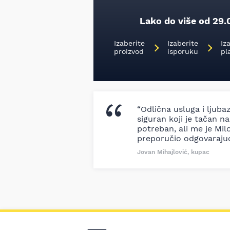
Lako do više od 29.
Izaberite
Izaberite
Iz
proizvod
isporuku
pl
“Odlična usluga i ljuba
siguran koji je tačan naz
potreban, ali me je Milo
preporučio odgovaraju
Jovan Mihajlović, kupac