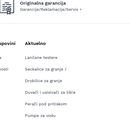
Originalna garancija
Garancije/Reklamacije/Servis
upovini
Aktuelno
a
Lančane testere
nosti
Seckalice za granje /
Drobilice za granje
Duvači i usisivači za lišće
Perači pod pritiskom
Pumpe za vodu