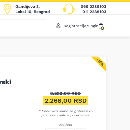
Gandijeva 3,
069 2289103
Lokal 10, Beograd
011 2289103
Registracija/Login
−10%
rski
2.520,00
RSD
Originalna cena je bila: 2.52
2.268,00
RSD
Trenutna cena je: 2.268,00 
* Cena važi samo za gotovinsko
plaćanje i online poručivanje
Količina