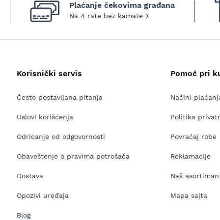
Plaćanje čekovima građana
Na 4 rate bez kamate
Korisnički servis
Pomoć pri k
Često postavljana pitanja
Načini plaćanj
Uslovi korišćenja
Politika privat
Odricanje od odgovornosti
Povraćaj robe
Obaveštenje o pravima potrošača
Reklamacije
Dostava
Naš asortiman
Opozivi uređaja
Mapa sajta
Blog