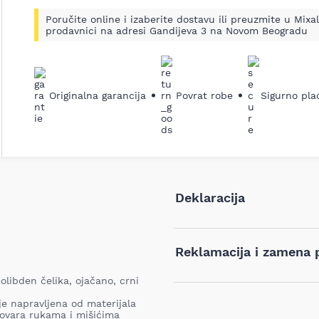
Poručite online i izaberite dostavu ili preuzmite u Mixal
prodavnici na adresi Gandijeva 3 na Novom Beogradu
Originalna garancija
Povrat robe
Sigurno pla
Deklaracija
Tip i model:
Reklamacija i zamena 
libden čelika, ojačano, crni
Ukoliko niste zadovoljni proiz
Naziv i vrsta robe:
iz bilo kog razloga, u roku o
e napravljena od materijala
proizvod. Proizvod koji se vra
dgovara rukama i mišićima