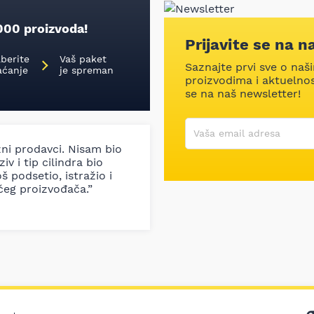
000 proizvoda!
Prijavite se na n
aberite
Vaš paket
Saznajte prvi sve o naš
aćanje
je spreman
proizvodima i aktuelnost
se na naš newsletter!
Korisničko ime
Vaša email adresa
zni prodavci. Nisam bio
iv i tip cilindra bio
š podsetio, istražio i
ćeg proizvođača.”