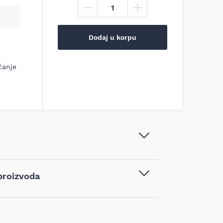
Dodaj u korpu
ćanje
Wiha - Odvijač SoftFinish®
proizvoda
električarski slimFix SL 6.5 mm - W
35392
vodom kupljenim na sajtu najpovoljnijialati.rs,
Alat za električare
,
Ravni odvijači /
d 14 dana od dana prijema robe možete vratiti
Pljosnati odvijači
,
Ručni alat
,
ća mora biti u istom stanju kao i kada je
Šrafciger