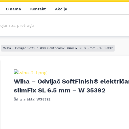
O nama
Kontakt
Akcije
m za pretragu
Saznajte prvi sve o našim akcijama, novim proizvodima i aktuelnostima iz sveta alata. Prijavite se na naš newsletter!
Prijavite se na naš newsletter!
Wiha - Odvijač SoftFinish® električarski slimFix SL 6.5 mm - W 35392
Wiha – Odvijač SoftFinish® električa
slimFix SL 6.5 mm – W 35392
ledeći
Šifra artikla:
W35392