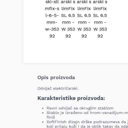
Opis proizvoda
Odvijač električarski.
Karakteristike proizvoda:
Ravni odvijač sa okruglim stablom
Stablo je izrađeno od hrom-vanadijum-mo
finiš
SoftFinish dizajn drške podrazumeva da j
koji prijaju koži i da je oblik takav da o