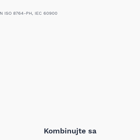
nabavljen i mora sadržati sv
garanciju, pakovanje itd). Pro
Zemlja porekla:
oštećenja i tragova korišćenj
IN ISO 8764-PH, IEC 60900
vrednost robe koja nastane k
nije adekvatan, odnosno prev
ustanovili priroda, karakteris
elektronski obaveštava proda
pomoću Obrasca za odustanak
Troškove transporta pri vrać
prijema MIXAL DOO nije obave
detaljnije informacije kliknit
Kombinujte sa