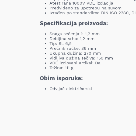
Atestirana 1000V VDE izolacija
Predviđeno za upotrebu na suvom
Izrađen po standardima DIN ISO 2380, D
Specifikacija proizvoda:
Snaga sečenja 1: 1,2 mm
Debljina vrha: 1,2 mm
Tip: SL 6,5
Prečnik ručke: 36 mm
Ukupna dužina: 270 mm
Vidljiva dužina sečiva: 150 mm
VDE izolovani artikal: Da
Težina: 111 g
Obim isporuke:
Odvijač električarski