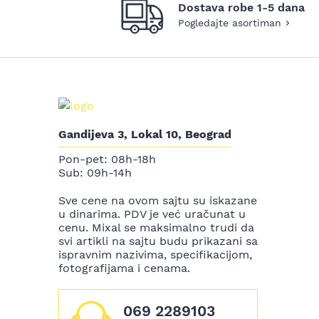
Dostava robe 1-5 dana
Pogledajte asortiman
Gandijeva 3, Lokal 10, Beograd
Pon-pet: 08h-18h
Sub: 09h-14h
Sve cene na ovom sajtu su iskazane
u dinarima. PDV je već uračunat u
cenu. Mixal se maksimalno trudi da
svi artikli na sajtu budu prikazani sa
ispravnim nazivima, specifikacijom,
fotografijama i cenama.
069 2289103