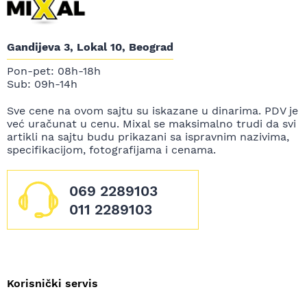
Gandijeva 3, Lokal 10, Beograd
Pon-pet: 08h-18h
Sub: 09h-14h
Sve cene na ovom sajtu su iskazane u dinarima. PDV je
već uračunat u cenu. Mixal se maksimalno trudi da svi
artikli na sajtu budu prikazani sa ispravnim nazivima,
specifikacijom, fotografijama i cenama.
069 2289103
011 2289103
Korisnički servis