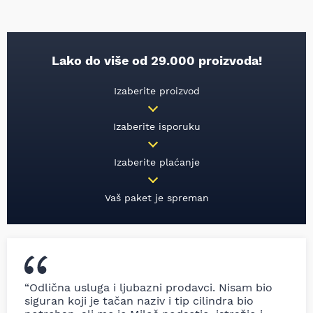
Lako do više od 29.000 proizvoda!
Izaberite proizvod
Izaberite isporuku
Izaberite plaćanje
Vaš paket je spreman
“Odlična usluga i ljubazni prodavci. Nisam bio
siguran koji je tačan naziv i tip cilindra bio