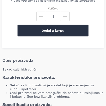
* Cena važi samo za gotovinsko plaćanje i online poručivanje
Količina
Dodaj u korpu
Opis proizvoda
Sekač sajli hidraulični
Karakteristike proizvoda:
Sekač sajli hidraulični je model koji je namenjen za
ručnu upotrebu.
Ovaj proizvod će vam omogućiti da sečete aluminijumske
i bakarne žice bez ikakvih problema.
Specifikacija proizvoda: