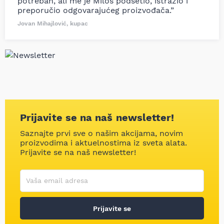
potreban, ali me je Miloš podsetio, istražio i
preporučio odgovarajućeg proizvođača.”
Jovan Mihajlović, kupac
Prijavite se na naš newsletter!
Saznajte prvi sve o našim akcijama, novim
proizvodima i aktuelnostima iz sveta alata.
Prijavite se na naš newsletter!
Korisničko ime
Vaša email adresa
Prijavite se