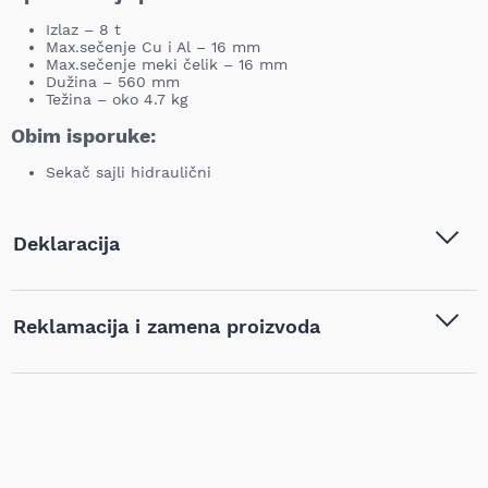
Izlaz – 8 t
Max.sečenje Cu i Al – 16 mm
Max.sečenje meki čelik – 16 mm
Dužina – 560 mm
Težina – oko 4.7 kg
Obim isporuke:
Sekač sajli hidraulični
Deklaracija
Tip i model:
OPT - Sekač sajli hidraulični -
Reklamacija i zamena proizvoda
WR-16
Naziv i vrsta robe:
Ručni alat
,
Ručne hidraulične
Ukoliko niste zadovoljni proizvodom kupljenim na sajtu
i mehaničke prese
najpovoljnijialati.rs, iz bilo kog razloga, u roku od 14 dana od
dana prijema robe možete vratiti proizvod. Proizvod koji se
vraća mora biti u istom stanju kao i kada je nabavljen i mora
sadržati svu tehničku dokumentaciju (uputstvo, garanciju,
pakovanje itd). Proizvod mora biti bez bilo kakvih fizičkih
oštećenja i tragova korišćenja. Kupac je isključivo odgovoran