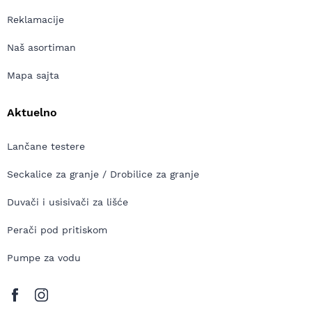
Reklamacije
Naš asortiman
Mapa sajta
Aktuelno
Lančane testere
Seckalice za granje / Drobilice za granje
Duvači i usisivači za lišće
Perači pod pritiskom
Pumpe za vodu