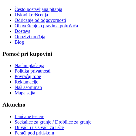
Često postavljana pitanja
Uslovi korišćenja
Odricanje od odgovornosti
Obaveštenje o pravima potrošača
Dostava
Opozivi uređaja
Blog
Pomoć pri kupovini
Načini plaćanja
Politika privatnosti
Povraćaj robe
Reklamacije
Naš asortiman
Mapa sajta
Aktuelno
Lančane testere
Seckalice za granje / Drobilice za granje
Duvači i usisivači za lišće
Perači pod pritiskom