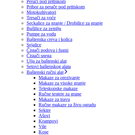
Perači pod pritiskom
Pribor za perače pod pritiskom
Motokultivatori
Tresači za voće
Seckalice za granje / Drobilice za granje
Bušilice za zemlju
Pumpe za vodu
Baštenska creva i kolica
Sejalice
Čistači podova i fugni
Čistači snega
Ulja za baštenski alat
Setovi baštenskog alata
Baštenski ručni alat
Makaze za orezivanje
Makaze za visoke granje
Teleskopske makaze
Ručne testere za grane
Makaze za travu
Ručne makaze za živu ogradu
Sekire
Ašovi
Krampovi
Vile
Kose