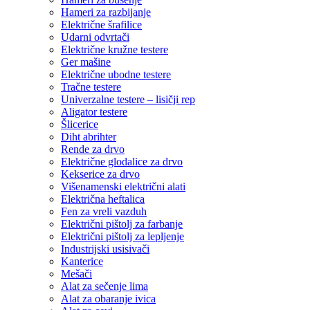
Hameri za razbijanje
Električne šrafilice
Udarni odvrtači
Električne kružne testere
Ger mašine
Električne ubodne testere
Tračne testere
Univerzalne testere – lisičji rep
Aligator testere
Šlicerice
Diht abrihter
Rende za drvo
Električne glodalice za drvo
Kekserice za drvo
Višenamenski električni alati
Električna heftalica
Fen za vreli vazduh
Električni pištolj za farbanje
Električni pištolj za lepljenje
Industrijski usisivači
Kanterice
Mešači
Alat za sečenje lima
Alat za obaranje ivica