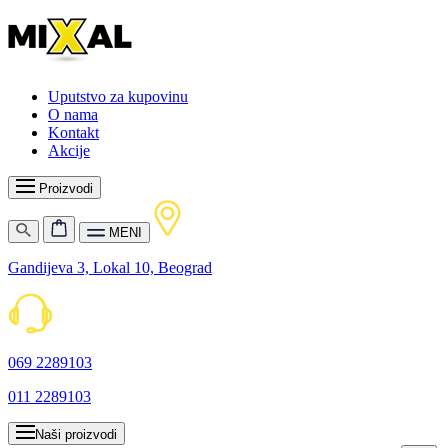
Uputstvo za kupovinu
O nama
Kontakt
Akcije
Proizvodi
MENI
Gandijeva 3, Lokal 10, Beograd
069 2289103
011 2289103
Naši proizvodi