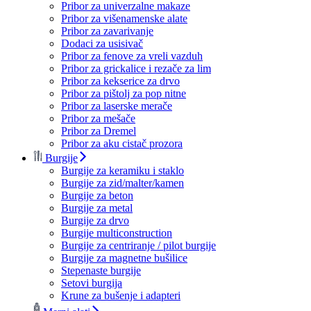
Pribor za univerzalne makaze
Pribor za višenamenske alate
Pribor za zavarivanje
Dodaci za usisivač
Pribor za fenove za vreli vazduh
Pribor za grickalice i rezače za lim
Pribor za kekserice za drvo
Pribor za pištolj za pop nitne
Pribor za laserske merače
Pribor za mešače
Pribor za Dremel
Pribor za aku cistač prozora
Burgije
Burgije za keramiku i staklo
Burgije za zid/malter/kamen
Burgije za beton
Burgije za metal
Burgije za drvo
Burgije multiconstruction
Burgije za centriranje / pilot burgije
Burgije za magnetne bušilice
Stepenaste burgije
Setovi burgija
Krune za bušenje i adapteri