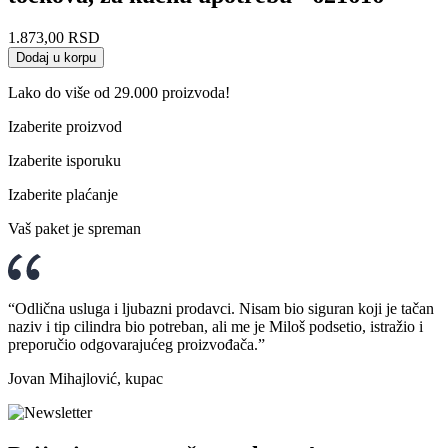
1.873,00
RSD
Dodaj u korpu
Lako do više od 29.000 proizvoda!
Izaberite proizvod
Izaberite isporuku
Izaberite plaćanje
Vaš paket je spreman
“Odlična usluga i ljubazni prodavci. Nisam bio siguran koji je tačan
naziv i tip cilindra bio potreban, ali me je Miloš podsetio, istražio i
preporučio odgovarajućeg proizvođača.”
Jovan Mihajlović, kupac