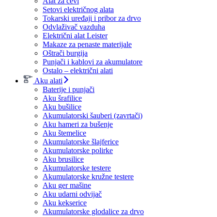
Alat za cevi
Setovi električnog alata
Tokarski uređaji i pribor za drvo
Odvlaživač vazduha
Električni alat Leister
Makaze za penaste materijale
Oštrači burgija
Punjači i kablovi za akumulatore
Ostalo – električni alati
Aku alati
Baterije i punjači
Aku šrafilice
Aku bušilice
Akumulatorski šauberi (zavrtači)
Aku hameri za bušenje
Aku štemelice
Akumulatorske šlajferice
Akumulatorske polirke
Aku brusilice
Akumulatorske testere
Akumulatorske kružne testere
Aku ger mašine
Aku udarni odvijač
Aku kekserice
Akumulatorske glodalice za drvo