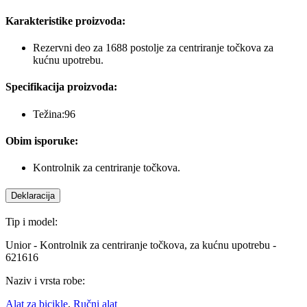
Karakteristike proizvoda:
Rezervni deo za 1688 postolje za centriranje točkova za
kućnu upotrebu.
Specifikacija proizvoda:
Težina:96
Obim isporuke:
Kontrolnik za centriranje točkova.
Deklaracija
Tip i model:
Unior - Kontrolnik za centriranje točkova, za kućnu upotrebu -
621616
Naziv i vrsta robe:
Alat za bicikle
,
Ručni alat