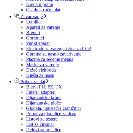
Kreda u prahu
Ostalo – ručni alat
Zavarivanje
Lemilice
Aparati za varenje
Breneri
Gorionici
Punkt aparat
Elektrode za varenje i žice za CO2
Oprema za gasno zavarivanje
Plazma za sečenje metala
Maske za varenje
Držač elektroda
Klešta za masu
Pribor za alat
Bitovi PH, PZ, TX
Futeri i adapteri
Dijamantske krune
Dijamantske ploče
Glodala, upuštači i graničnici
Pribor za glodalice za drvo
Listovi za testere
List za cirkular
Delovi za brusilice