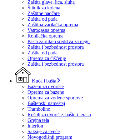
Zaštita glave, lica, sluha
Štitnik za kolena
Zaštitne naočare
Zaštita od pada
Zaštitna varilačka oprema
Vatrogasna oprema
Ronilačka oprema
Pasta za ruke i sredstva za negu
Zaštita i bezbednost prostora
Zaštita od pada
Oprema za čišćenje
Zaštita i bezbednost prostora
Kuća i bašta
Bazeni za dvorište
Oprema za bazene
Oprema za vodene sportove
Baštenski nameštaj
Tramboline
Roštilj za dvorište, baštu i terasu
Grejna tela
Interfon
Saksije za cveće
Novogodišnji program