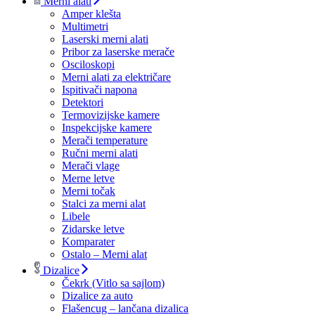
Merni alati
Amper klešta
Multimetri
Laserski merni alati
Pribor za laserske merače
Osciloskopi
Merni alati za električare
Ispitivači napona
Detektori
Termovizijske kamere
Inspekcijske kamere
Merači temperature
Ručni merni alati
Merači vlage
Merne letve
Merni točak
Stalci za merni alat
Libele
Zidarske letve
Komparater
Ostalo – Merni alat
Dizalice
Čekrk (Vitlo sa sajlom)
Dizalice za auto
Flašencug – lančana dizalica