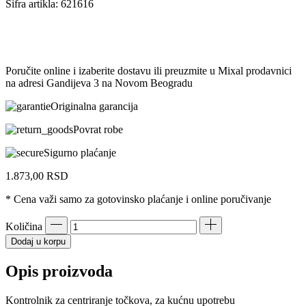
Šifra artikla:
621616
Poručite online i izaberite dostavu ili preuzmite u Mixal prodavnici
na adresi Gandijeva 3 na Novom Beogradu
Originalna garancija
Povrat robe
Sigurno plaćanje
1.873,00
RSD
* Cena važi samo za gotovinsko plaćanje i online poručivanje
Količina
Dodaj u korpu
Opis proizvoda
Kontrolnik za centriranje točkova, za kućnu upotrebu