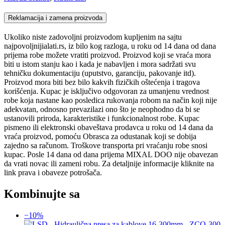
Reklamacija i zamena proizvoda
Ukoliko niste zadovoljni proizvodom kupljenim na sajtu
najpovoljnijialati.rs, iz bilo kog razloga, u roku od 14 dana od dana
prijema robe možete vratiti proizvod. Proizvod koji se vraća mora
biti u istom stanju kao i kada je nabavljen i mora sadržati svu
tehničku dokumentaciju (uputstvo, garanciju, pakovanje itd).
Proizvod mora biti bez bilo kakvih fizičkih oštećenja i tragova
korišćenja. Kupac je isključivo odgovoran za umanjenu vrednost
robe koja nastane kao posledica rukovanja robom na način koji nije
adekvatan, odnosno prevazilazi ono što je neophodno da bi se
ustanovili priroda, karakteristike i funkcionalnost robe. Kupac
pismeno ili elektronski obaveštava prodavca u roku od 14 dana da
vraća proizvod, pomoću Obrasca za odustanak koji se dobija
zajedno sa računom. Troškove transporta pri vraćanju robe snosi
kupac. Posle 14 dana od dana prijema MIXAL DOO nije obavezan
da vrati novac ili zameni robu. Za detaljnije informacije kliknite na
link prava i obaveze potrošača.
Kombinujte sa
−10%