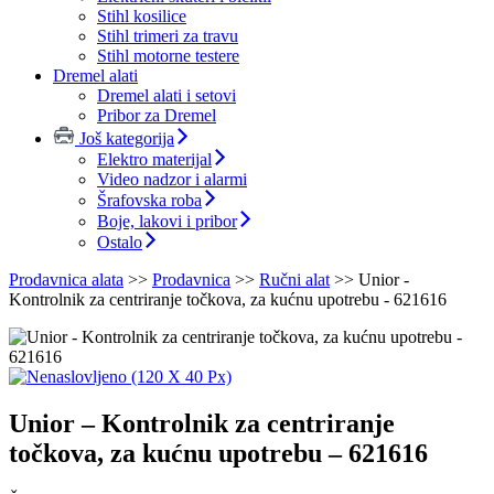
Stihl kosilice
Stihl trimeri za travu
Stihl motorne testere
Dremel alati
Dremel alati i setovi
Pribor za Dremel
Još kategorija
Elektro materijal
Video nadzor i alarmi
Šrafovska roba
Boje, lakovi i pribor
Ostalo
Prodavnica alata
>>
Prodavnica
>>
Ručni alat
>>
Unior -
Kontrolnik za centriranje točkova, za kućnu upotrebu - 621616
Unior – Kontrolnik za centriranje
točkova, za kućnu upotrebu – 621616