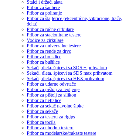
Stalci i držači alata
Pribor za šaubere
Pribor za poliranje
Pribor za šlajferice (ekcentrične, vibracione, trače,
delta)
Pribor za ručne cirkulare
Pribor za stacionirane testere
Vođice za cirkulare
Pribor za univerzalne testere
Pribor za rende za drvo
Pribor za brusilice
Pribor za bušilice
Sekači, dleta, špicevi sa SDS + prihvatom
Sekači, dleta, špicevi sa SDS max prihvatom
Sekači, dleta, špicevi sa HEX prihvatom
Pribor za udarne odvrtače
Pribor za pištolj za lepljenje
Pribor za pištolj za silikon
Pribor za heftalice
Pribor za sekač navojne šipke
Pribor za sekače
Pribor za testeru za rigips
Pribor za tocila
Pribor za ubodnu testeru
Pribor za modelarske/trakaste testere