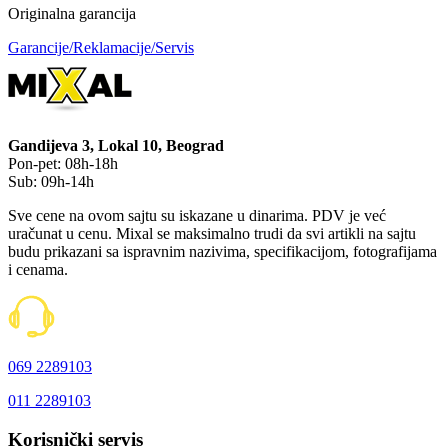
Originalna garancija
Garancije/Reklamacije/Servis
Gandijeva 3, Lokal 10, Beograd
Pon-pet: 08h-18h
Sub: 09h-14h
Sve cene na ovom sajtu su iskazane u dinarima. PDV je već
uračunat u cenu. Mixal se maksimalno trudi da svi artikli na sajtu
budu prikazani sa ispravnim nazivima, specifikacijom, fotografijama
i cenama.
069 2289103
011 2289103
Korisnički servis