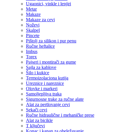
Ugaonici, vinkle i lenjiri
Metar
Makaze
Makaze za cevi
Noževi
Skalpel
Pincete
Pištolj za silikon i pur penu
Ručne heftalice
Imbus
Torex
Pajseri i montirači za gume
Sajla za kablove
Šilo i kukice
Termoizolaciona kutija
Ureznice i nareznice
Olovke i markeri
Samoljepljiva traka
Sigurnosne trake za ručne alate
Alat za pertlovanje cevi
Sekači cevi
Ručne hidraulične i mehaničke prese
Alat za bicikle
T ključevi
Konac i kanap za obeležavanje