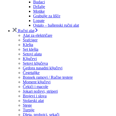
Budaci
Držalje
Motike
Grabulje za lišće
Lopate
Ostalo – baštenski ručni alat
Ručni alat
Alat za električare
Šrafciger
Klešta
Set klešta
Setovi alata
Ključevi
Setovi ključeva
Gedora nasadni ključevi
Čegrtaljke
Bonsek ramovi / Ručne testere
Moment ključevi
Čekići i macole
Jokari noževi, striperi
Brojevi i slova
Stolarski alat
Stege
Turpije
Dleta, probojci, sekači