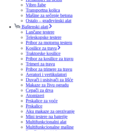
Vibro žabe
Transportna kolica
Mašine za sečenje betona
Ostalo – građevinski alat
Baštenski alati
Lančane testere
Teleskopske testere
Pribor za motornu testeru
Kosilice za travu
Traktorske kosilice
Pribor za kosilice za travu
Trimeri za travu
Pribor za trimere za travu
Aeratori i vertikulatori
Duvači i usisivači za lišće
Makaze za živu ogradu
Cepači za drva
Atomizeri
Prskalice za voće
Prskalice
Aku makaze za orezivanje
Mini testere na baterije
Multifunkcionalni alat
Multifunkcionalne mašine