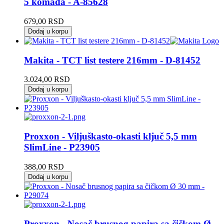
5 komada - A-85628
679,00
RSD
Dodaj u korpu
Makita - TCT list testere 216mm - D-81452
3.024,00
RSD
Dodaj u korpu
Proxxon - Viljuškasto-okasti ključ 5,5 mm
SlimLine - P23905
388,00
RSD
Dodaj u korpu
Proxxon - Nosač brusnog papira sa čičkom Ø