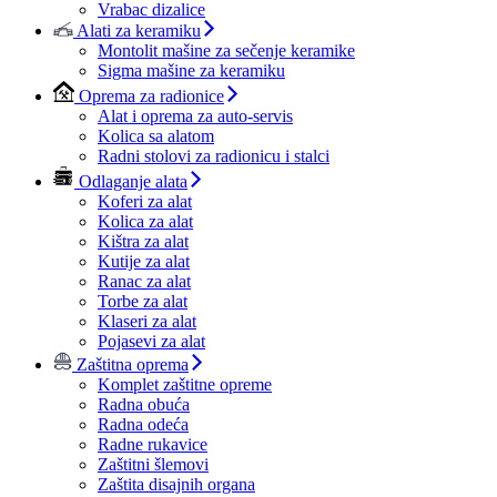
Vrabac dizalice
Alati za keramiku
Montolit mašine za sečenje keramike
Sigma mašine za keramiku
Oprema za radionice
Alat i oprema za auto-servis
Kolica sa alatom
Radni stolovi za radionicu i stalci
Odlaganje alata
Koferi za alat
Kolica za alat
Kištra za alat
Kutije za alat
Ranac za alat
Torbe za alat
Klaseri za alat
Pojasevi za alat
Zaštitna oprema
Komplet zaštitne opreme
Radna obuća
Radna odeća
Radne rukavice
Zaštitni šlemovi
Zaštita disajnih organa