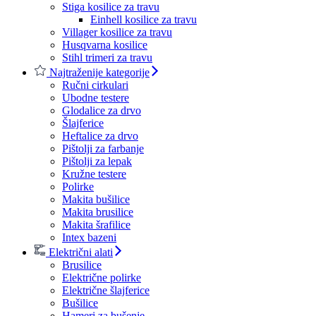
Stiga kosilice za travu
Einhell kosilice za travu
Villager kosilice za travu
Husqvarna kosilice
Stihl trimeri za travu
Najtraženije kategorije
Ručni cirkulari
Ubodne testere
Glodalice za drvo
Šlajferice
Heftalice za drvo
Pištolji za farbanje
Pištolji za lepak
Kružne testere
Polirke
Makita bušilice
Makita brusilice
Makita šrafilice
Intex bazeni
Električni alati
Brusilice
Električne polirke
Električne šlajferice
Bušilice
Hameri za bušenje