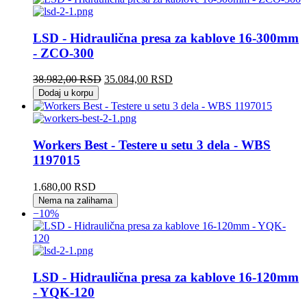
LSD - Hidraulična presa za kablove 16-300mm
- ZCO-300
Originalna
Trenutna
38.982,00
RSD
35.084,00
RSD
cena
cena
Dodaj u korpu
je
je:
bila:
35.084,00 RSD.
38.982,00 RSD.
Workers Best - Testere u setu 3 dela - WBS
1197015
1.680,00
RSD
Nema na zalihama
−10%
LSD - Hidraulična presa za kablove 16-120mm
- YQK-120