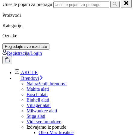
Unesite pojam za pretragu
Proizvodi
Kategorije
Oznake
Pogledajte sve rezultate
Registracija/Login
AKCIJE
Brendovi
Najtraženiji brendovi
Makita alati
Bosch alati
Einhell alati
Villager alati
Milwaukee alati
Stiga alati
Vidi sve brendove
Izdvajamo iz ponude
Oleo-Mac kosilice