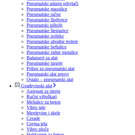
Pneumatski udarni odvrtači
Pneumatske mazalice
Pneumatske račne
Pneumatske šlajferice
Pneumatski pištolji
Pneumatske štemarice
Pneumatske polirke
Pneumatske ubodne testere
Pneumatske heftalice
Pneumatske zidne motalice
Balanseri za alat
Pneumatske turpije
Pribor za pneumatski alat
Pneumatski alat setovi
Ostalo – pneumatski alat
Građevinski alat
Agregati za struju
Ručni viljuškari
Mešalice za beton
Vibro igle
Merdevine i skele
Cerade
Grejna tela
Vibro ploče
Helikopter za beton