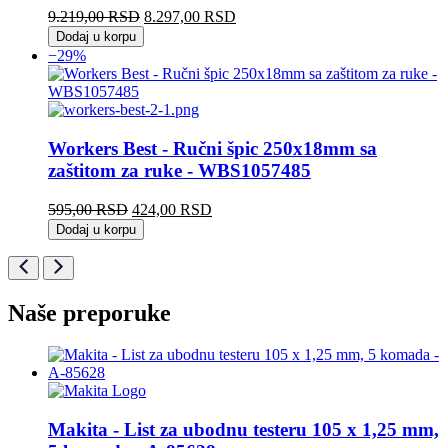
Originalna
Trenutna
9.219,00
RSD
8.297,00
RSD
cena
cena
Dodaj u korpu
je
je:
−29%
bila:
8.297,00 RSD.
9.219,00 RSD.
Workers Best - Ručni špic 250x18mm sa
zaštitom za ruke - WBS1057485
Originalna
Trenutna
595,00
RSD
424,00
RSD
cena
cena
Dodaj u korpu
je
je:
bila:
424,00 RSD.
595,00 RSD.
Naše preporuke
Makita - List za ubodnu testeru 105 x 1,25 mm,