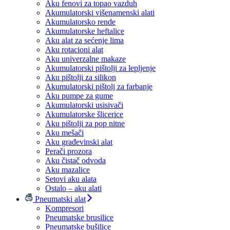
Aku fenovi za topao vazduh
Akumulatorski višenamenski alati
Akumulatorsko rende
Akumulatorske heftalice
Aku alat za sećenje lima
Aku rotacioni alat
Aku univerzalne makaze
Akumulatorski pištolji za lepljenje
Aku pištolji za silikon
Akumulatorski pištolj za farbanje
Aku pumpe za gume
Akumulatorski usisivači
Akumulatorske šlicerice
Aku pištolji za pop nitne
Aku mešači
Aku građevinski alat
Perači prozora
Aku čistač odvoda
Aku mazalice
Setovi aku alata
Ostalo – aku alati
Pneumatski alat
Kompresori
Pneumatske brusilice
Pneumatske bušilice