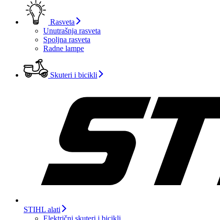
Rasveta
Unutrašnja rasveta
Spoljna rasveta
Radne lampe
Skuteri i bicikli
STIHL alati
Električni skuteri i bicikli