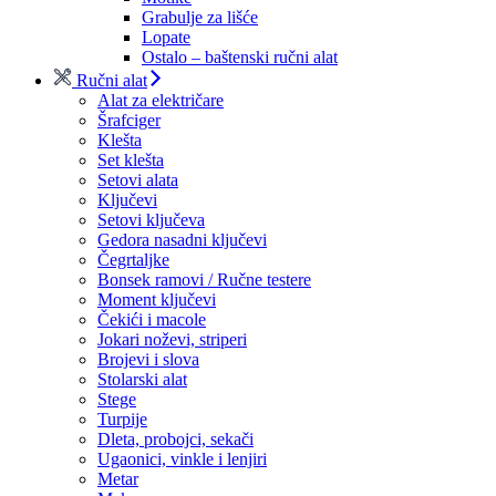
Grabulje za lišće
Lopate
Ostalo – baštenski ručni alat
Ručni alat
Alat za električare
Šrafciger
Klešta
Set klešta
Setovi alata
Ključevi
Setovi ključeva
Gedora nasadni ključevi
Čegrtaljke
Bonsek ramovi / Ručne testere
Moment ključevi
Čekići i macole
Jokari noževi, striperi
Brojevi i slova
Stolarski alat
Stege
Turpije
Dleta, probojci, sekači
Ugaonici, vinkle i lenjiri
Metar