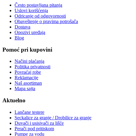
Često postavljana pitanja
Uslovi korišćenja
Odricanje od odgovornosti
Obaveštenje o pravima potrošača
Dostava
Opozivi uređaja
Blog
Pomoć pri kupovini
Načini plaćanja
Politika privatnosti
Povraćaj robe
Reklamacije
Naš asortiman
Mapa sajta
Aktuelno
Lančane testere
Seckalice za granje / Drobilice za granje
Duvači i usisivači za lišće
Perači pod pritiskom
Pumpe za vodu