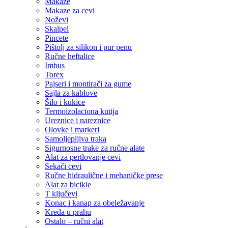
Makaze
Makaze za cevi
Noževi
Skalpel
Pincete
Pištolj za silikon i pur penu
Ručne heftalice
Imbus
Torex
Pajseri i montirači za gume
Sajla za kablove
Šilo i kukice
Termoizolaciona kutija
Ureznice i nareznice
Olovke i markeri
Samoljepljiva traka
Sigurnosne trake za ručne alate
Alat za pertlovanje cevi
Sekači cevi
Ručne hidraulične i mehaničke prese
Alat za bicikle
T ključevi
Konac i kanap za obeležavanje
Kreda u prahu
Ostalo – ručni alat