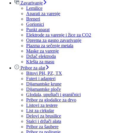
Zavarivanje
Lemilice
Aparati za varenje
Breneri
Gorionici
Punkt aparat
Elektrode za varenje i žice za CO2
Oprema za gasno zavarivanje
Plazma za sečenje metala
Maske za varenje
Držač elektroda
Klešta za masu
Pribor za alat
Bitovi PH, PZ, TX
Futeri i adapteri
Dijamantske krune
Dijamantske ploče
Glodala, upuštači i graničnici
Pribor za glodalice za drvo
Listovi za testere
List za cirkular
Delovi za brusilice
Stalci i držači alata
Pribor za šaubere
Pribor za poliranje