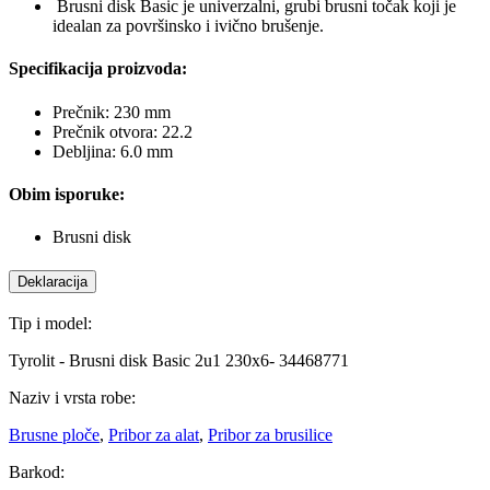
Brusni disk Basic je univerzalni, grubi brusni točak koji je
idealan za površinsko i ivično brušenje.
Specifikacija proizvoda:
Prečnik: 230 mm
Prečnik otvora: 22.2
Debljina: 6.0 mm
Obim isporuke:
Brusni disk
Deklaracija
Tip i model:
Tyrolit - Brusni disk Basic 2u1 230x6- 34468771
Naziv i vrsta robe:
Brusne ploče
,
Pribor za alat
,
Pribor za brusilice
Barkod: