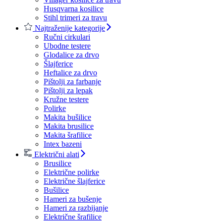
Husqvarna kosilice
Stihl trimeri za travu
Najtraženije kategorije
Ručni cirkulari
Ubodne testere
Glodalice za drvo
Šlajferice
Heftalice za drvo
Pištolji za farbanje
Pištolji za lepak
Kružne testere
Polirke
Makita bušilice
Makita brusilice
Makita šrafilice
Intex bazeni
Električni alati
Brusilice
Električne polirke
Električne šlajferice
Bušilice
Hameri za bušenje
Hameri za razbijanje
Električne šrafilice