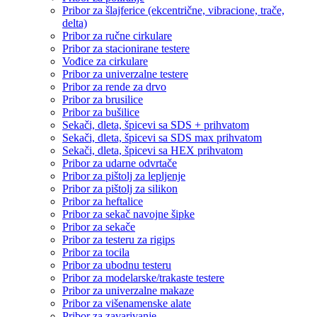
Pribor za šlajferice (ekcentrične, vibracione, trače,
delta)
Pribor za ručne cirkulare
Pribor za stacionirane testere
Vođice za cirkulare
Pribor za univerzalne testere
Pribor za rende za drvo
Pribor za brusilice
Pribor za bušilice
Sekači, dleta, špicevi sa SDS + prihvatom
Sekači, dleta, špicevi sa SDS max prihvatom
Sekači, dleta, špicevi sa HEX prihvatom
Pribor za udarne odvrtače
Pribor za pištolj za lepljenje
Pribor za pištolj za silikon
Pribor za heftalice
Pribor za sekač navojne šipke
Pribor za sekače
Pribor za testeru za rigips
Pribor za tocila
Pribor za ubodnu testeru
Pribor za modelarske/trakaste testere
Pribor za univerzalne makaze
Pribor za višenamenske alate
Pribor za zavarivanje