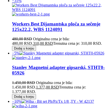
−35%
Workers Best Dijamantska ploča za sečenje
125x22.2, WBS 1124091
480,00
RSD
Originalna cena je bila:
480,00 RSD.
310,00
RSD
Trenutna cena je: 310,00 RSD.
Dodaj u korpu
−5%
Stanley Magnetni adapter gipsarski, STHT0-
05926
1.450,00
RSD
Originalna cena je bila:
1.450,00 RSD.
1.377,00
RSD
Trenutna cena je:
1.377,00 RSD.
Dodaj u korpu
−10%