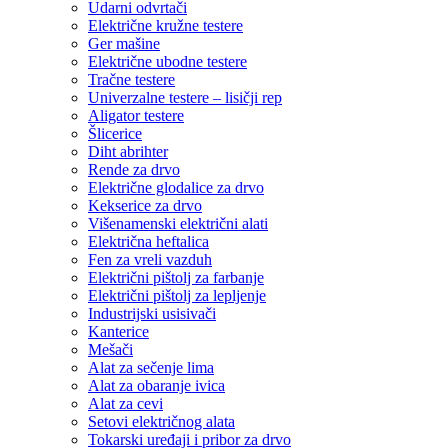
Udarni odvrtači
Električne kružne testere
Ger mašine
Električne ubodne testere
Tračne testere
Univerzalne testere – lisičji rep
Aligator testere
Šlicerice
Diht abrihter
Rende za drvo
Električne glodalice za drvo
Kekserice za drvo
Višenamenski električni alati
Električna heftalica
Fen za vreli vazduh
Električni pištolj za farbanje
Električni pištolj za lepljenje
Industrijski usisivači
Kanterice
Mešači
Alat za sečenje lima
Alat za obaranje ivica
Alat za cevi
Setovi električnog alata
Tokarski uređaji i pribor za drvo