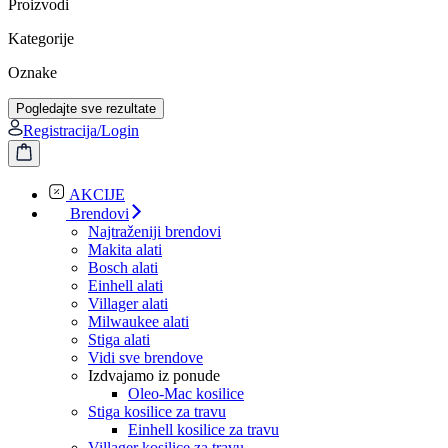
Proizvodi
Kategorije
Oznake
Pogledajte sve rezultate
Registracija/Login
AKCIJE
Brendovi
Najtraženiji brendovi
Makita alati
Bosch alati
Einhell alati
Villager alati
Milwaukee alati
Stiga alati
Vidi sve brendove
Izdvajamo iz ponude
Oleo-Mac kosilice
Stiga kosilice za travu
Einhell kosilice za travu
Villager kosilice za travu