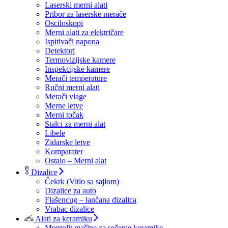
Laserski merni alati
Pribor za laserske merače
Osciloskopi
Merni alati za električare
Ispitivači napona
Detektori
Termovizijske kamere
Inspekcijske kamere
Merači temperature
Ručni merni alati
Merači vlage
Merne letve
Merni točak
Stalci za merni alat
Libele
Zidarske letve
Komparater
Ostalo – Merni alat
Dizalice
Čekrk (Vitlo sa sajlom)
Dizalice za auto
Flašencug – lančana dizalica
Vrabac dizalice
Alati za keramiku
Montolit mašine za sečenje keramike