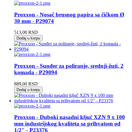
Proxxon - Nosač brusnog papira sa čičkom Ø
30 mm - P29074
513,00
RSD
Dodaj u korpu
Proxxon - Sunđer za poliranje, srednji-žuti, 2
komada - P29094
889,00
RSD
Dodaj u korpu
Proxxon - Duboki nasadni ključ XZN 9 x 100
mm industrijskog kvaliteta sa prihvatom od
1/2" - P23376