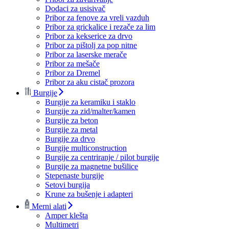
Dodaci za usisivač
Pribor za fenove za vreli vazduh
Pribor za grickalice i rezače za lim
Pribor za kekserice za drvo
Pribor za pištolj za pop nitne
Pribor za laserske merače
Pribor za mešače
Pribor za Dremel
Pribor za aku cistač prozora
Burgije
Burgije za keramiku i staklo
Burgije za zid/malter/kamen
Burgije za beton
Burgije za metal
Burgije za drvo
Burgije multiconstruction
Burgije za centriranje / pilot burgije
Burgije za magnetne bušilice
Stepenaste burgije
Setovi burgija
Krune za bušenje i adapteri
Merni alati
Amper klešta
Multimetri