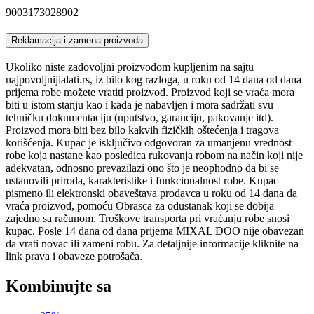
9003173028902
Reklamacija i zamena proizvoda
Ukoliko niste zadovoljni proizvodom kupljenim na sajtu
najpovoljnijialati.rs, iz bilo kog razloga, u roku od 14 dana od dana
prijema robe možete vratiti proizvod. Proizvod koji se vraća mora
biti u istom stanju kao i kada je nabavljen i mora sadržati svu
tehničku dokumentaciju (uputstvo, garanciju, pakovanje itd).
Proizvod mora biti bez bilo kakvih fizičkih oštećenja i tragova
korišćenja. Kupac je isključivo odgovoran za umanjenu vrednost
robe koja nastane kao posledica rukovanja robom na način koji nije
adekvatan, odnosno prevazilazi ono što je neophodno da bi se
ustanovili priroda, karakteristike i funkcionalnost robe. Kupac
pismeno ili elektronski obaveštava prodavca u roku od 14 dana da
vraća proizvod, pomoću Obrasca za odustanak koji se dobija
zajedno sa računom. Troškove transporta pri vraćanju robe snosi
kupac. Posle 14 dana od dana prijema MIXAL DOO nije obavezan
da vrati novac ili zameni robu. Za detaljnije informacije kliknite na
link prava i obaveze potrošača.
Kombinujte sa