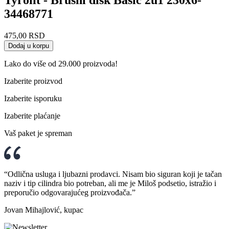
34468771
475,00
RSD
Dodaj u korpu
Lako do više od 29.000 proizvoda!
Izaberite proizvod
Izaberite isporuku
Izaberite plaćanje
Vaš paket je spreman
“Odlična usluga i ljubazni prodavci. Nisam bio siguran koji je tačan
naziv i tip cilindra bio potreban, ali me je Miloš podsetio, istražio i
preporučio odgovarajućeg proizvođača.”
Jovan Mihajlović, kupac