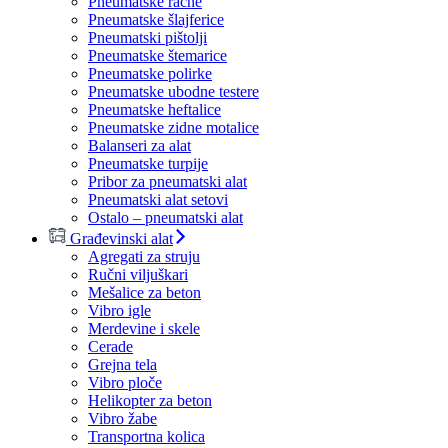
Pneumatske račne
Pneumatske šlajferice
Pneumatski pištolji
Pneumatske štemarice
Pneumatske polirke
Pneumatske ubodne testere
Pneumatske heftalice
Pneumatske zidne motalice
Balanseri za alat
Pneumatske turpije
Pribor za pneumatski alat
Pneumatski alat setovi
Ostalo – pneumatski alat
Građevinski alat
Agregati za struju
Ručni viljuškari
Mešalice za beton
Vibro igle
Merdevine i skele
Cerade
Grejna tela
Vibro ploče
Helikopter za beton
Vibro žabe
Transportna kolica