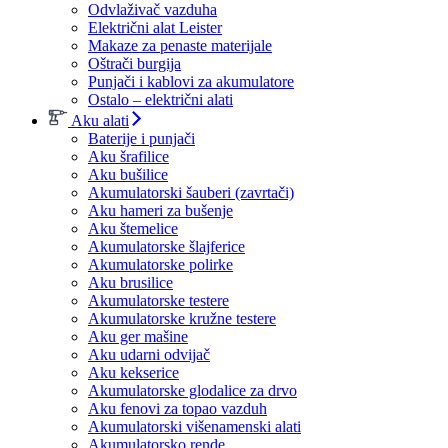
Odvlaživač vazduha
Električni alat Leister
Makaze za penaste materijale
Oštrači burgija
Punjači i kablovi za akumulatore
Ostalo – električni alati
Aku alati
Baterije i punjači
Aku šrafilice
Aku bušilice
Akumulatorski šauberi (zavrtači)
Aku hameri za bušenje
Aku štemelice
Akumulatorske šlajferice
Akumulatorske polirke
Aku brusilice
Akumulatorske testere
Akumulatorske kružne testere
Aku ger mašine
Aku udarni odvijač
Aku kekserice
Akumulatorske glodalice za drvo
Aku fenovi za topao vazduh
Akumulatorski višenamenski alati
Akumulatorsko rende