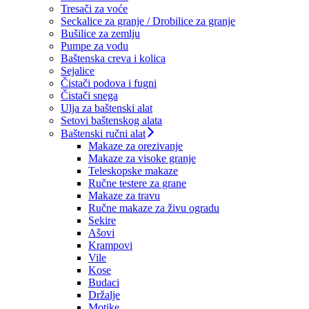
Tresači za voće
Seckalice za granje / Drobilice za granje
Bušilice za zemlju
Pumpe za vodu
Baštenska creva i kolica
Sejalice
Čistači podova i fugni
Čistači snega
Ulja za baštenski alat
Setovi baštenskog alata
Baštenski ručni alat
Makaze za orezivanje
Makaze za visoke granje
Teleskopske makaze
Ručne testere za grane
Makaze za travu
Ručne makaze za živu ogradu
Sekire
Ašovi
Krampovi
Vile
Kose
Budaci
Držalje
Motike