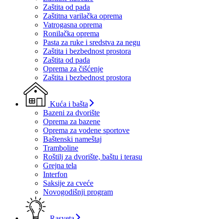
Zaštita od pada
Zaštitna varilačka oprema
Vatrogasna oprema
Ronilačka oprema
Pasta za ruke i sredstva za negu
Zaštita i bezbednost prostora
Zaštita od pada
Oprema za čišćenje
Zaštita i bezbednost prostora
Kuća i bašta
Bazeni za dvorište
Oprema za bazene
Oprema za vodene sportove
Baštenski nameštaj
Tramboline
Roštilj za dvorište, baštu i terasu
Grejna tela
Interfon
Saksije za cveće
Novogodišnji program
Rasveta