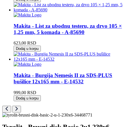
Makita - List za ubodnu testeru, za drvo 105 ×
1,25 mm, 5 komada - A-85690
623,00
RSD
Dodaj u korpu
Makita - Burgija Nemesis II za SDS-PLUS
bušilice 12x165 mm - E-14532
999,00
RSD
Dodaj u korpu
Tyrolit - Brusni disk Basic 2u1 230x6-