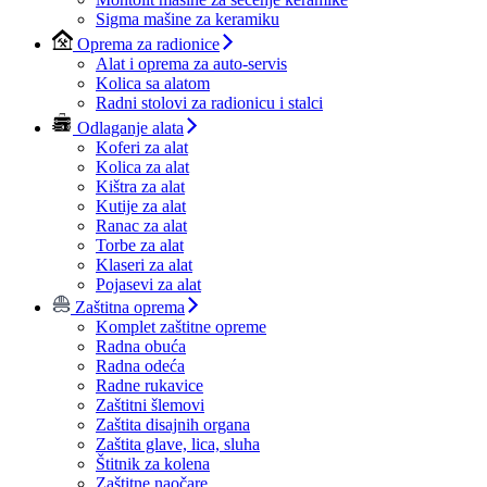
Sigma mašine za keramiku
Oprema za radionice
Alat i oprema za auto-servis
Kolica sa alatom
Radni stolovi za radionicu i stalci
Odlaganje alata
Koferi za alat
Kolica za alat
Kištra za alat
Kutije za alat
Ranac za alat
Torbe za alat
Klaseri za alat
Pojasevi za alat
Zaštitna oprema
Komplet zaštitne opreme
Radna obuća
Radna odeća
Radne rukavice
Zaštitni šlemovi
Zaštita disajnih organa
Zaštita glave, lica, sluha
Štitnik za kolena
Zaštitne naočare