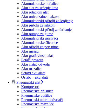
Akumulatorske heftalice
Aku alat za sećenje lima
Aku rotacioni alat
Aku univerzalne makaze
Akumulatorski pištolji za lepljenje
Aku pištolji za silikon
Akumulatorski pištolj za farbanje
Aku pumpe za gume
Akumulatorski usisivači
Akumulatorske šlicerice
Aku pištolji za pop nitne
Aku mešači
Aku građevinski alat
Perači prozora
Aku čistač odvoda
Aku mazalice
Setovi aku alata
Ostalo – aku alati
Pneumatski alat
Kompresori
Pneumatske brusilice
Pneumatske bušilice
Pneumatski udarni odvrtači
Pneumatske mazalice