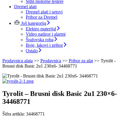
Stihl motorne testere
Dremel alati
Dremel alati i setovi
Pribor za Dremel
Još kategorija
Elektro materijal
Video nadzor i alarmi
Šrafovska roba
Boje, lakovi i pribor
Ostalo
Prodavnica alata
>>
Prodavnica
>>
Pribor za alat
>>
Tyrolit -
Brusni disk Basic 2u1 230x6- 34468771
Tyrolit – Brusni disk Basic 2u1 230×6-
34468771
Šifra artikla:
34468771