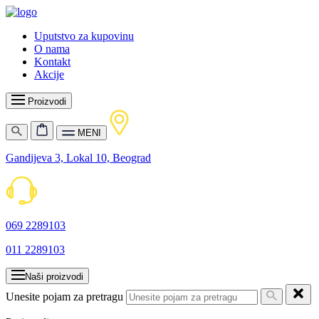
Uputstvo za kupovinu
O nama
Kontakt
Akcije
Proizvodi
MENI
Gandijeva 3, Lokal 10, Beograd
069 2289103
011 2289103
Naši proizvodi
Unesite pojam za pretragu