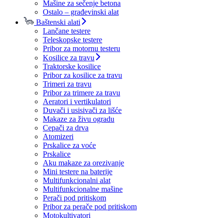
Mašine za sečenje betona
Ostalo – građevinski alat
Baštenski alati
Lančane testere
Teleskopske testere
Pribor za motornu testeru
Kosilice za travu
Traktorske kosilice
Pribor za kosilice za travu
Trimeri za travu
Pribor za trimere za travu
Aeratori i vertikulatori
Duvači i usisivači za lišće
Makaze za živu ogradu
Cepači za drva
Atomizeri
Prskalice za voće
Prskalice
Aku makaze za orezivanje
Mini testere na baterije
Multifunkcionalni alat
Multifunkcionalne mašine
Perači pod pritiskom
Pribor za perače pod pritiskom
Motokultivatori