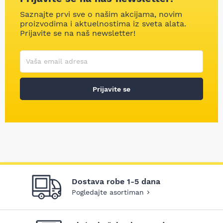
Saznajte prvi sve o našim akcijama, novim
proizvodima i aktuelnostima iz sveta alata.
Prijavite se na naš newsletter!
Korisničko ime
Vaša email adresa
Prijavite se
Dostava robe 1-5 dana
Pogledajte asortiman