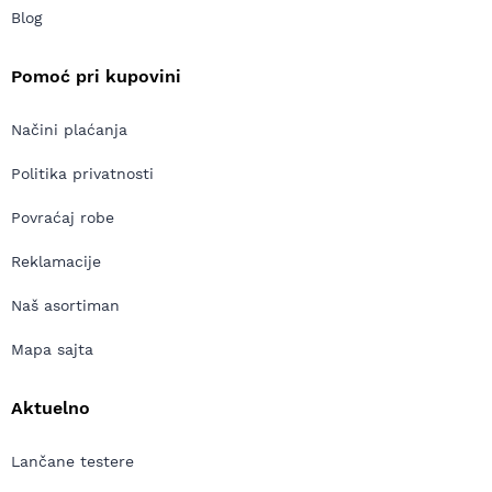
Blog
Pomoć pri kupovini
Načini plaćanja
Politika privatnosti
Povraćaj robe
Reklamacije
Naš asortiman
Mapa sajta
Aktuelno
Lančane testere