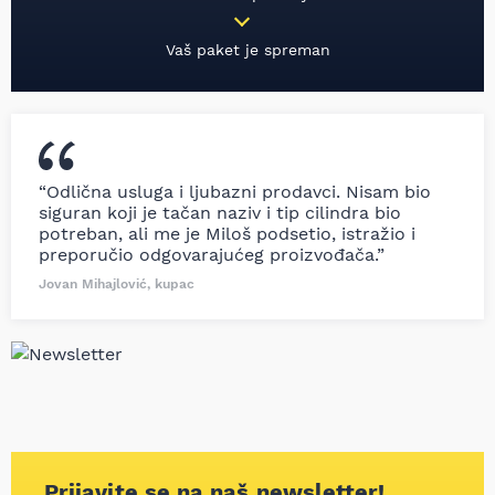
Vaš paket je spreman
“Odlična usluga i ljubazni prodavci. Nisam bio
siguran koji je tačan naziv i tip cilindra bio
potreban, ali me je Miloš podsetio, istražio i
preporučio odgovarajućeg proizvođača.”
Jovan Mihajlović, kupac
Prijavite se na naš newsletter!