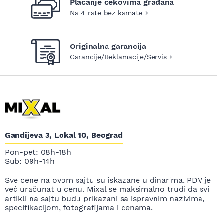
Plaćanje čekovima građana
Na 4 rate bez kamate
Originalna garancija
Garancije/Reklamacije/Servis
Gandijeva 3, Lokal 10, Beograd
Pon-pet: 08h-18h
Sub: 09h-14h
Sve cene na ovom sajtu su iskazane u dinarima. PDV je
već uračunat u cenu. Mixal se maksimalno trudi da svi
artikli na sajtu budu prikazani sa ispravnim nazivima,
specifikacijom, fotografijama i cenama.