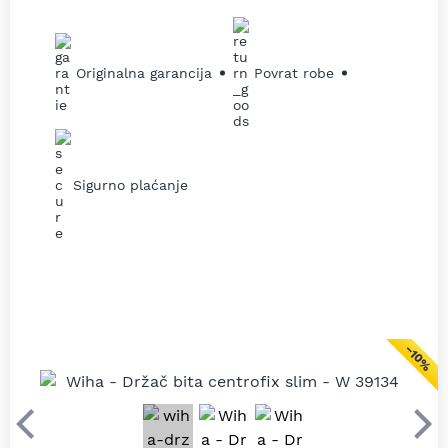
Originalna garancija
Povrat robe
Sigurno plaćanje
−10%
Prethodni
Sle