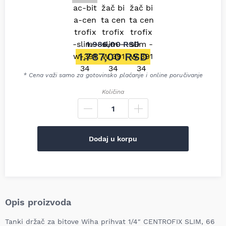
1.986,00
RSD
Originalna cena je bila: 1.98
1.787,00
RSD
Trenutna cena je: 1.787,00 RS
* Cena važi samo za gotovinsko plaćanje i online poručivanje
Količina
Dodaj u korpu
Opis proizvoda
Tanki držač za bitove Wiha prihvat 1/4″ CENTROFIX SLIM, 66