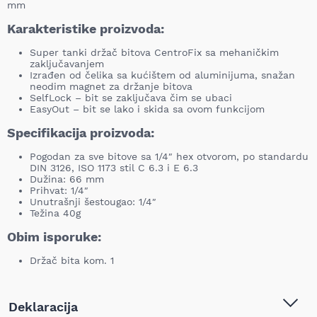
mm
Karakteristike proizvoda:
Super tanki držač bitova CentroFix sa mehaničkim
zaključavanjem
Izrađen od čelika sa kućištem od aluminijuma, snažan
neodim magnet za držanje bitova
SelfLock – bit se zaključava čim se ubaci
EasyOut – bit se lako i skida sa ovom funkcijom
Specifikacija proizvoda:
Pogodan za sve bitove sa 1/4″ hex otvorom, po standardu
DIN 3126, ISO 1173 stil C 6.3 i E 6.3
Dužina: 66 mm
Prihvat: 1/4″
Unutrašnji šestougao: 1/4″
Težina 40g
Obim isporuke:
Držač bita kom. 1
Deklaracija