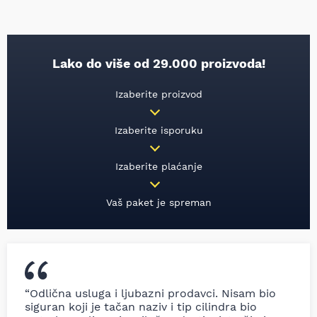
Lako do više od 29.000 proizvoda!
Izaberite proizvod
Izaberite isporuku
Izaberite plaćanje
Vaš paket je spreman
“Odlična usluga i ljubazni prodavci. Nisam bio
siguran koji je tačan naziv i tip cilindra bio