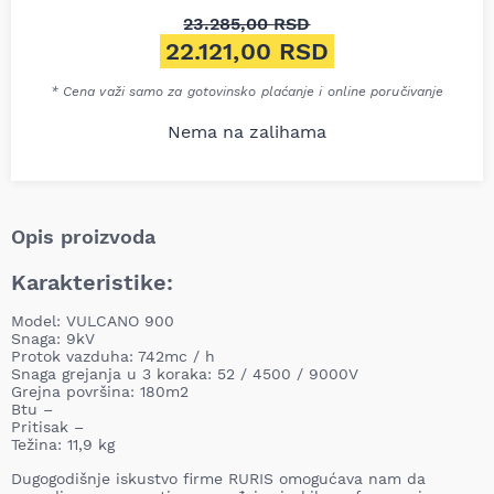
23.285,00
RSD
Originalna cena je bila: 23.2
22.121,00
RSD
Trenutna cena je: 22.121,00 R
* Cena važi samo za gotovinsko plaćanje i online poručivanje
Nema na zalihama
Opis proizvoda
Karakteristike:
Model: VULCANO 900
Snaga: 9kV
Protok vazduha: 742mc / h
Snaga grejanja u 3 koraka: 52 / 4500 / 9000V
Grejna površina: 180m2
Btu –
Pritisak –
Težina: 11,9 kg
Dugogodišnje iskustvo firme RURIS omogućava nam da