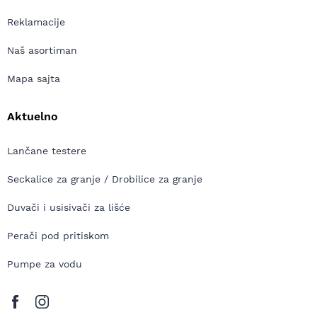
Reklamacije
Naš asortiman
Mapa sajta
Aktuelno
Lančane testere
Seckalice za granje / Drobilice za granje
Duvači i usisivači za lišće
Perači pod pritiskom
Pumpe za vodu