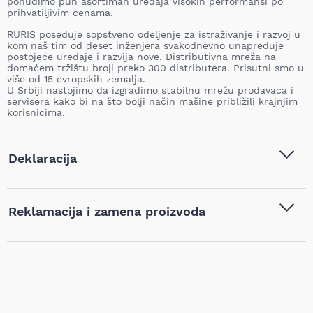
ponudimo pun asortiman uređaja visokih performansi po
prihvatiljivim cenama.
RURIS poseduje sopstveno odeljenje za istraživanje i razvoj u
kom naš tim od deset inženjera svakodnevno unapređuje
postojeće uređaje i razvija nove. Distributivna mreža na
domaćem tržištu broji preko 300 distributera. Prisutni smo u
više od 15 evropskih zemalja.
U Srbiji nastojimo da izgradimo stabilnu mrežu prodavaca i
servisera kako bi na što bolji način mašine približili krajnjim
korisnicima.
Deklaracija
Tip i model:
Ruris Električna grejalica
Reklamacija i zamena proizvoda
VULCANO 900, 9459
Naziv i vrsta robe:
Grejna tela
,
Kalorifer
,
Kuća i
Ukoliko niste zadovoljni proizvodom kupljenim na sajtu
bašta
najpovoljnijialati.rs, iz bilo kog razloga, u roku od 14 dana od
dana prijema robe možete vratiti proizvod. Proizvod koji se
Barkod:
6424340335204
vraća mora biti u istom stanju kao i kada je nabavljen i mora
sadržati svu tehničku dokumentaciju (uputstvo, garanciju,
pakovanje itd). Proizvod mora biti bez bilo kakvih fizičkih