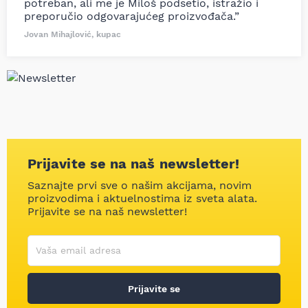
potreban, ali me je Miloš podsetio, istražio i
preporučio odgovarajućeg proizvođača.”
Jovan Mihajlović, kupac
Prijavite se na naš newsletter!
Saznajte prvi sve o našim akcijama, novim
proizvodima i aktuelnostima iz sveta alata.
Prijavite se na naš newsletter!
Korisničko ime
Vaša email adresa
Prijavite se