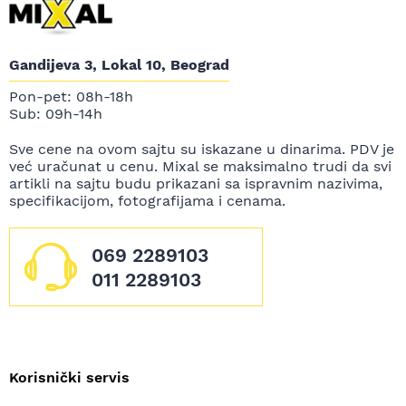
Gandijeva 3, Lokal 10, Beograd
Pon-pet: 08h-18h
Sub: 09h-14h
Sve cene na ovom sajtu su iskazane u dinarima. PDV je
već uračunat u cenu. Mixal se maksimalno trudi da svi
artikli na sajtu budu prikazani sa ispravnim nazivima,
specifikacijom, fotografijama i cenama.
069 2289103
011 2289103
Korisnički servis