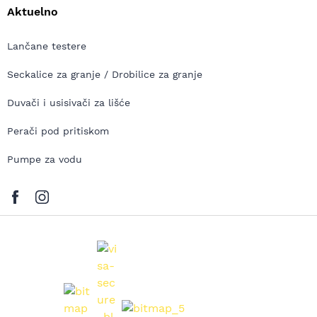
Aktuelno
Lančane testere
Seckalice za granje / Drobilice za granje
Duvači i usisivači za lišće
Perači pod pritiskom
Pumpe za vodu