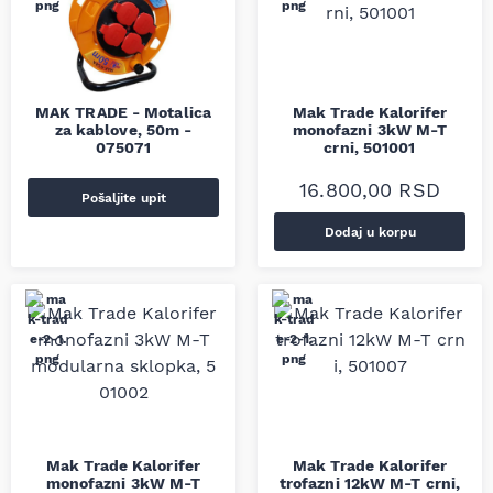
MAK TRADE - Motalica
Mak Trade Kalorifer
za kablove, 50m -
monofazni 3kW M-T
075071
crni, 501001
16.800,00
RSD
Pošaljite upit
Dodaj u korpu
Mak Trade Kalorifer
Mak Trade Kalorifer
monofazni 3kW M-T
trofazni 12kW M-T crni,