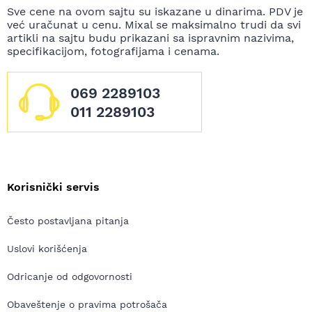
Sve cene na ovom sajtu su iskazane u dinarima. PDV je
već uračunat u cenu. Mixal se maksimalno trudi da svi
artikli na sajtu budu prikazani sa ispravnim nazivima,
specifikacijom, fotografijama i cenama.
069 2289103
011 2289103
Korisnički servis
Često postavljana pitanja
Uslovi korišćenja
Odricanje od odgovornosti
Obaveštenje o pravima potrošača