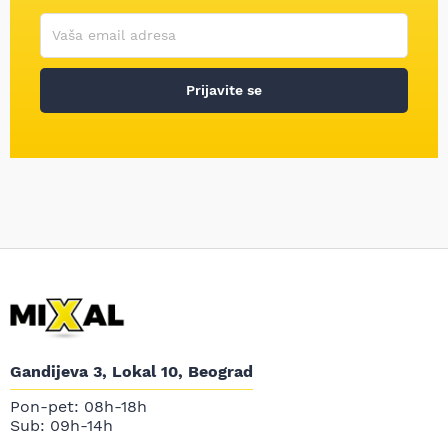
Korisničko ime
Vaša email adresa
Prijavite se
Gandijeva 3, Lokal 10, Beograd
Pon-pet: 08h-18h
Sub: 09h-14h