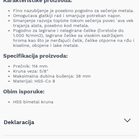
Karakteristike proizvoda:
Fino nazubljenje je posebno pogodno za sečenje metala.
Omogućava glatkiji rad i smanjuje potreban napor.
Smanjenje razvoja toplote tokom sečenja povec´ava vek
trajanja alata, posebno kod metala.
Pogodno za legirane i nelegirane čelike (čvrstoće do
1.000 N/mm2), legirane čelike sa visokim sadržajem
hroma kao što je nerđajući čelik, čelike otporne na rđu i
kiseline, obojene i lake metale.
Specifikacija proizvoda:
Prečnik: 114 mm
Kruna veza: 5/8″
Maksimalna dubina bušenja: 38 mm
Materijal: HSS-Co 8
Obim isporuke:
HSS bimetal kruna
Deklaracija