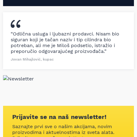
“Odlična usluga i ljubazni prodavci. Nisam bio
siguran koji je tačan naziv i tip cilindra bio
potreban, ali me je Miloš podsetio, istražio i
preporučio odgovarajućeg proizvođača.”
Jovan Mihajlović, kupac
Prijavite se na naš newsletter!
Saznajte prvi sve o našim akcijama, novim
proizvodima i aktuelnostima iz sveta alata.