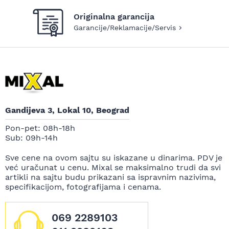
Originalna garancija
Garancije/Reklamacije/Servis
Gandijeva 3, Lokal 10, Beograd
Pon-pet: 08h-18h
Sub: 09h-14h
Sve cene na ovom sajtu su iskazane u dinarima. PDV je
već uračunat u cenu. Mixal se maksimalno trudi da svi
artikli na sajtu budu prikazani sa ispravnim nazivima,
specifikacijom, fotografijama i cenama.
069 2289103