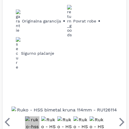
Originalna garancija
Povrat robe
Sigurno plaćanje
Prethodni
Sle