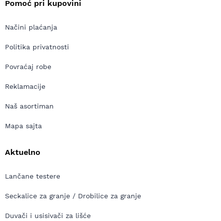
Pomoć pri kupovini
Načini plaćanja
Politika privatnosti
Povraćaj robe
Reklamacije
Naš asortiman
Mapa sajta
Aktuelno
Lančane testere
Seckalice za granje / Drobilice za granje
Duvači i usisivači za lišće