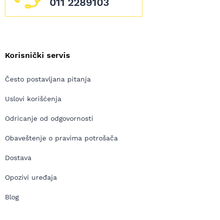
011 2289103
Korisnički servis
Često postavljana pitanja
Uslovi korišćenja
Odricanje od odgovornosti
Obaveštenje o pravima potrošača
Dostava
Opozivi uređaja
Blog