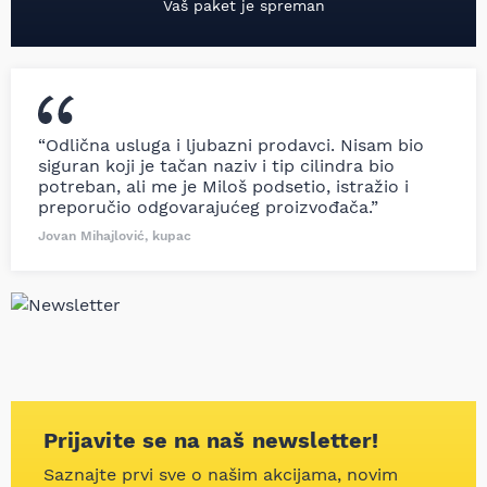
Vaš paket je spreman
“Odlična usluga i ljubazni prodavci. Nisam bio
siguran koji je tačan naziv i tip cilindra bio
potreban, ali me je Miloš podsetio, istražio i
preporučio odgovarajućeg proizvođača.”
Jovan Mihajlović, kupac
Prijavite se na naš newsletter!
Saznajte prvi sve o našim akcijama, novim