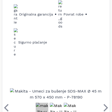
Originalna garancija
Povrat robe
Sigurno plaćanje
Prethodni
Sle