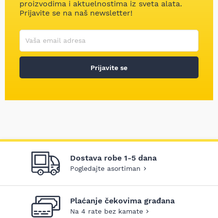
proizvodima i aktuelnostima iz sveta alata.
Prijavite se na naš newsletter!
Korisničko ime
Vaša email adresa
Prijavite se
Dostava robe 1-5 dana
Pogledajte asortiman
Plaćanje čekovima građana
Na 4 rate bez kamate