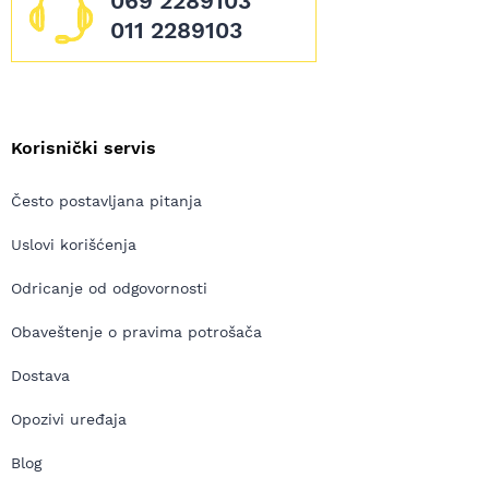
069 2289103
011 2289103
Korisnički servis
Često postavljana pitanja
Uslovi korišćenja
Odricanje od odgovornosti
Obaveštenje o pravima potrošača
Dostava
Opozivi uređaja
Blog