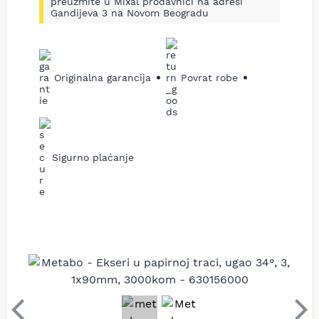
preuzmite u Mixal prodavnici na adresi
Gandijeva 3 na Novom Beogradu
Originalna garancija
Povrat robe
Sigurno plaćanje
Prethodni
Sle