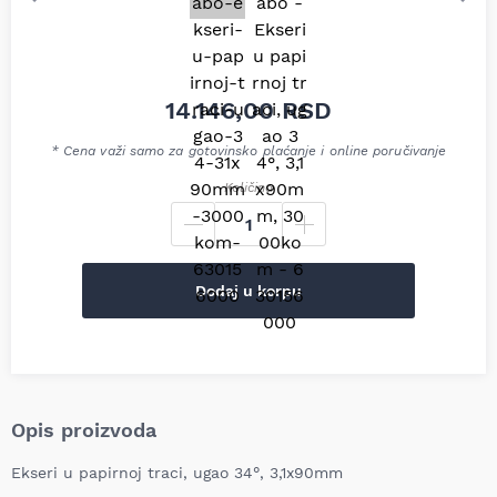
14.146,00
RSD
* Cena važi samo za gotovinsko plaćanje i online poručivanje
Količina
Dodaj u korpu
Opis proizvoda
Ekseri u papirnoj traci, ugao 34°, 3,1x90mm