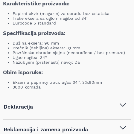
Karakteristike proizvoda:
Papirni okvir (magazin) za obradu bez ostataka
Trake eksera sa uglom nagiba od 34°
Eurocode 5 standard
Specifikacija proizvoda:
Dužina eksera: 90 mm
Prečnik (debljina) eksera: 3,1 mm
Površinska obrada: sjajna (neobrađena / bez premaza)
Ugao nagiba: 34°
Nazubljeni (prstenasti) navoj: Da
Obim isporuke:
Ekseri u papirnoj traci, ugao 34°, 3,1x90mm
3000 komada
Deklaracija
Tip i model:
Metabo - Ekseri u papirnoj
Reklamacija i zamena proizvoda
traci, ugao 34°, 3,1x90mm,