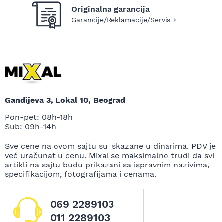
Originalna garancija
Garancije/Reklamacije/Servis
Gandijeva 3, Lokal 10, Beograd
Pon-pet: 08h-18h
Sub: 09h-14h
Sve cene na ovom sajtu su iskazane u dinarima. PDV je
već uračunat u cenu. Mixal se maksimalno trudi da svi
artikli na sajtu budu prikazani sa ispravnim nazivima,
specifikacijom, fotografijama i cenama.
069 2289103
011 2289103