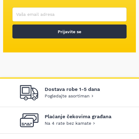
Korisničko ime
Vaša email adresa
Prijavite se
Dostava robe 1-5 dana
Pogledajte asortiman
Plaćanje čekovima građana
Na 4 rate bez kamate