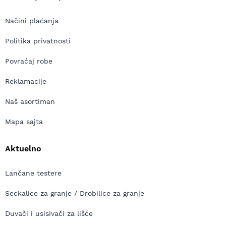
Načini plaćanja
Politika privatnosti
Povraćaj robe
Reklamacije
Naš asortiman
Mapa sajta
Aktuelno
Lančane testere
Seckalice za granje / Drobilice za granje
Duvači i usisivači za lišće