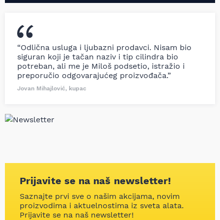
“Odlična usluga i ljubazni prodavci. Nisam bio
siguran koji je tačan naziv i tip cilindra bio
potreban, ali me je Miloš podsetio, istražio i
preporučio odgovarajućeg proizvođača.”
Jovan Mihajlović, kupac
Prijavite se na naš newsletter!
Saznajte prvi sve o našim akcijama, novim
proizvodima i aktuelnostima iz sveta alata.
Prijavite se na naš newsletter!