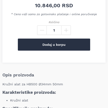
10.846,00
RSD
* Cena važi samo za gotovinsko plaćanje i online poručivanje
Količina
Dodaj u korpu
Opis proizvoda
Kružni alat za HB500 Ø34mm 50mm
Karakteristike proizvoda:
Kružni alat