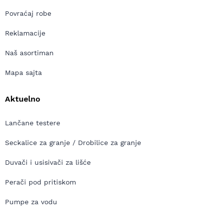
Povraćaj robe
Reklamacije
Naš asortiman
Mapa sajta
Aktuelno
Lančane testere
Seckalice za granje / Drobilice za granje
Duvači i usisivači za lišće
Perači pod pritiskom
Pumpe za vodu