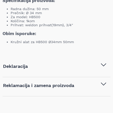
Specifikacija proizvoda:
Radna dužina: 50 mm
Prečnik: Ø 34 mm
Za model: HB500
Količina: 1kom
Prihvat: weldon prihvat(19mm), 3/4″
Obim isporuke:
Kružni alat za HB500 Ø34mm 50mm
Deklaracija
Tip i model:
Makita - Kružni alat za HB500
Reklamacija i zamena proizvoda
Ø34mm 50mm - HB-34L
Naziv i vrsta robe:
Burgije
,
Burgije za magnetne
Ukoliko niste zadovoljni proizvodom kupljenim na sajtu
bušilice
najpovoljnijialati.rs, iz bilo kog razloga, u roku od 14 dana od
dana prijema robe možete vratiti proizvod. Proizvod koji se
vraća mora biti u istom stanju kao i kada je nabavljen i mora