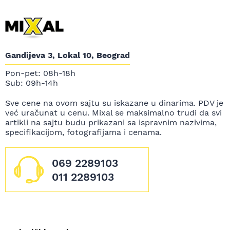
Gandijeva 3, Lokal 10, Beograd
Pon-pet: 08h-18h
Sub: 09h-14h
Sve cene na ovom sajtu su iskazane u dinarima. PDV je
već uračunat u cenu. Mixal se maksimalno trudi da svi
artikli na sajtu budu prikazani sa ispravnim nazivima,
specifikacijom, fotografijama i cenama.
069 2289103
011 2289103