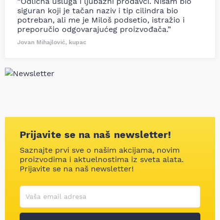
“Odlična usluga i ljubazni prodavci. Nisam bio
siguran koji je tačan naziv i tip cilindra bio
potreban, ali me je Miloš podsetio, istražio i
preporučio odgovarajućeg proizvođača.”
Jovan Mihajlović, kupac
Prijavite se na naš newsletter!
Saznajte prvi sve o našim akcijama, novim
proizvodima i aktuelnostima iz sveta alata.
Prijavite se na naš newsletter!
Korisničko ime
Vaša email adresa