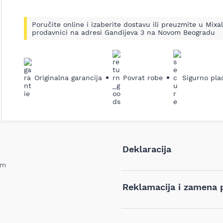
Poručite online i izaberite dostavu ili preuzmite u Mixal
prodavnici na adresi Gandijeva 3 na Novom Beogradu
Originalna garancija
Povrat robe
Sigurno pla
Deklaracija
om
Tip i model:
Reklamacija i zamena 
Naziv i vrsta robe:
Ukoliko niste zadovoljni proiz
iz bilo kog razloga, u roku o