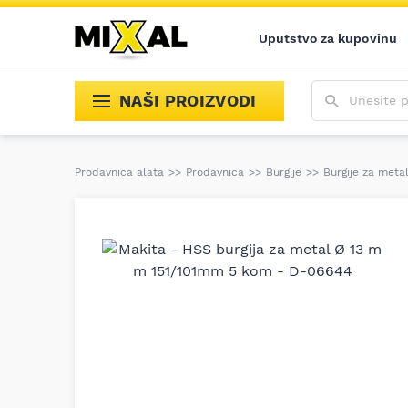
Uputstvo za kupovinu
Unesite poja
NAŠI PROIZVODI
Prodavnica alata
>>
Prodavnica
>>
Burgije
>>
Burgije za meta