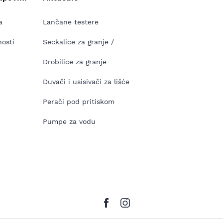
a
Lančane testere
nosti
Seckalice za granje /
Drobilice za granje
Duvači i usisivači za lišće
Perači pod pritiskom
Pumpe za vodu