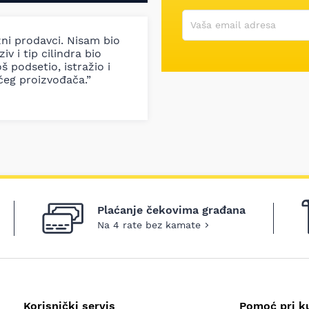
Korisničko ime
Vaša email adresa
zni prodavci. Nisam bio
iv i tip cilindra bio
š podsetio, istražio i
ćeg proizvođača.”
Plaćanje čekovima građana
Na 4 rate bez kamate
Korisnički servis
Pomoć pri k