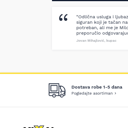
“Odlična usluga i ljuba
siguran koji je tačan naz
potreban, ali me je Milo
preporučio odgovaraju
Jovan Mihajlović, kupac
Dostava robe 1-5 dana
Pogledajte asortiman