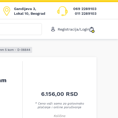
Gandijeva 3,
069 2289103
Lokal 10, Beograd
011 2289103
Registracija/Login
01mm 5 kom - D-06644
 mm
6.156,00
RSD
* Cena važi samo za gotovinsko
plaćanje i online poručivanje
Količina