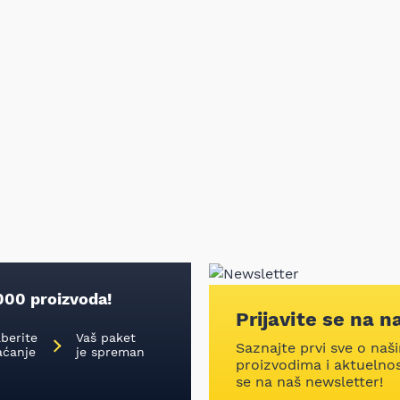
000 proizvoda!
Prijavite se na n
aberite
Vaš paket
Saznajte prvi sve o naš
aćanje
je spreman
proizvodima i aktuelnost
se na naš newsletter!