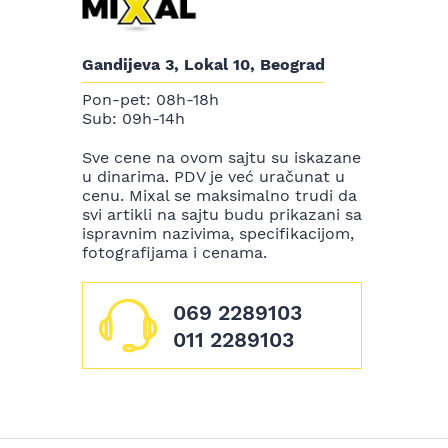
Gandijeva 3, Lokal 10, Beograd
Pon-pet: 08h-18h
Sub: 09h-14h
Sve cene na ovom sajtu su iskazane
u dinarima. PDV je već uračunat u
cenu. Mixal se maksimalno trudi da
svi artikli na sajtu budu prikazani sa
ispravnim nazivima, specifikacijom,
fotografijama i cenama.
069 2289103
011 2289103