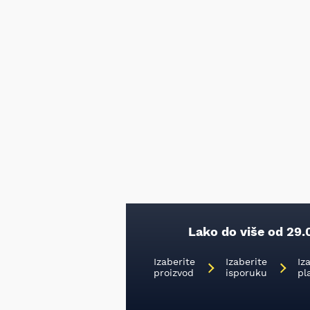
Lako do više od 29.
Izaberite
Izaberite
Iz
proizvod
isporuku
pl