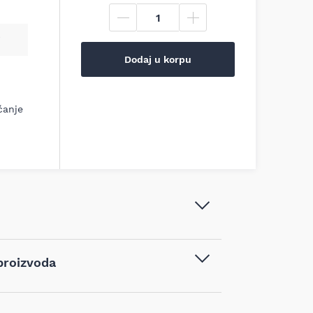
Dodaj u korpu
ćanje
Makita - HSS burgija za metal Ø 13
proizvoda
mm 151/101mm 5 kom - D-06644
Burgije
,
Burgije za metal
,
Burgije za
vodom kupljenim na sajtu najpovoljnijialati.rs,
metal HSS-G
d 14 dana od dana prijema robe možete vratiti