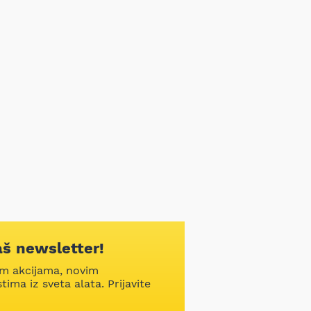
aš newsletter!
im akcijama, novim
ima iz sveta alata. Prijavite