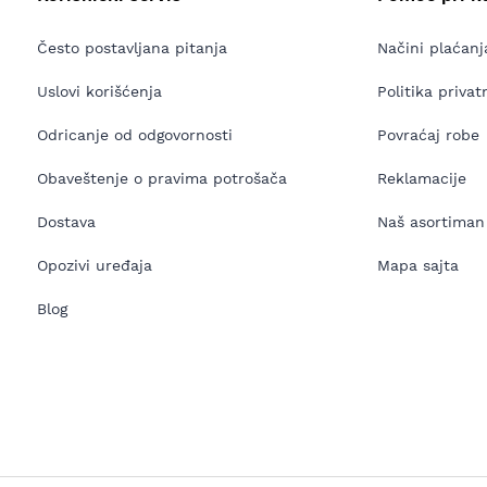
Često postavljana pitanja
Načini plaćanj
Uslovi korišćenja
Politika privat
Odricanje od odgovornosti
Povraćaj robe
Obaveštenje o pravima potrošača
Reklamacije
Dostava
Naš asortiman
Opozivi uređaja
Mapa sajta
Blog