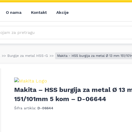
O nama
Kontakt
Akcije
m za pretragu
Saznajte prvi sve o našim akcijama, novim proizvodima i aktuelnostima iz sveta alata. Prijavite se na naš newsletter!
Prijavite se na naš newsletter!
l
>>
Burgije za metal HSS-G
>>
Makita - HSS burgija za metal Ø 13 mm 151/1
Makita – HSS burgija za metal Ø 13
151/101mm 5 kom – D-06644
Šifra artikla:
D-06644