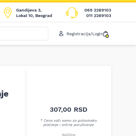
Gandijeva 3,
069 2289103
Lokal 10, Beograd
011 2289103
Registracija/Login
je
307,00
RSD
* Cena važi samo za gotovinsko
plaćanje i online poručivanje
Količina