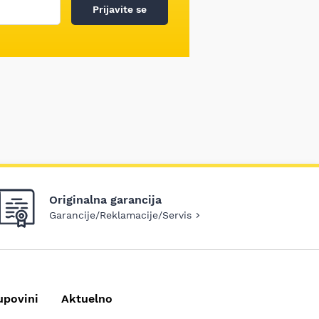
Prijavite se
Originalna garancija
Garancije/Reklamacije/Servis
upovini
Aktuelno