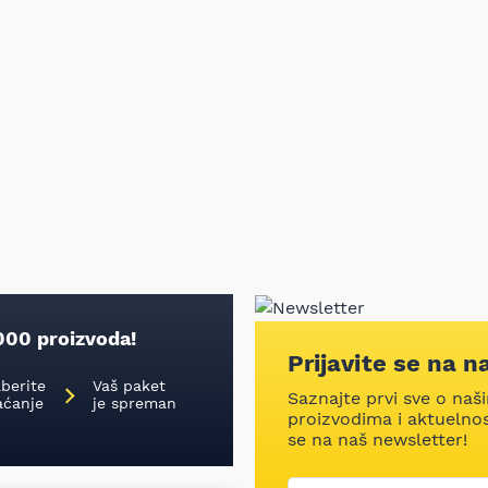
000 proizvoda!
Prijavite se na n
aberite
Vaš paket
Saznajte prvi sve o naš
aćanje
je spreman
proizvodima i aktuelnost
se na naš newsletter!