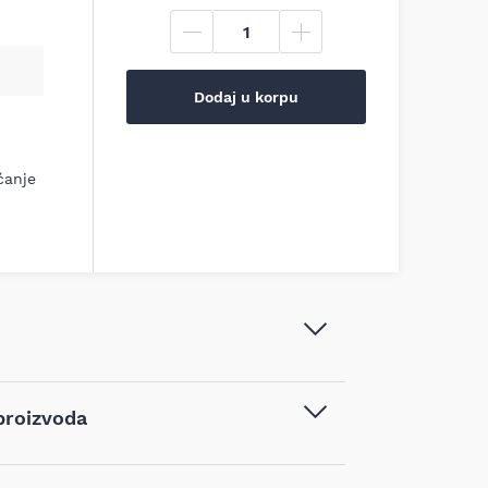
Dodaj u korpu
ćanje
Makita - Adapter za usisavanje
proizvoda
prašine - 136173-4
Adapteri i nastavci
,
Dodaci za
vodom kupljenim na sajtu najpovoljnijialati.rs,
usisivač
,
Pribor za alat