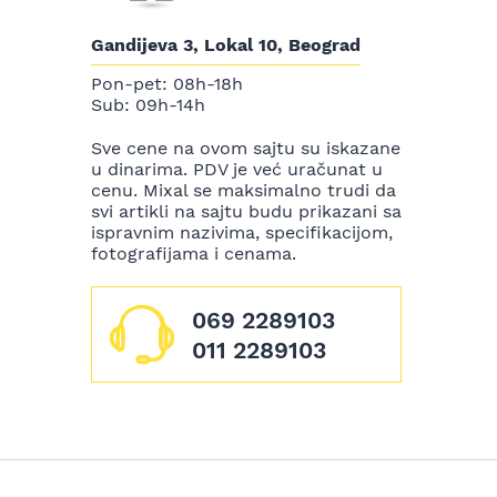
Gandijeva 3, Lokal 10, Beograd
Pon-pet: 08h-18h
Sub: 09h-14h
Sve cene na ovom sajtu su iskazane
u dinarima. PDV je već uračunat u
cenu. Mixal se maksimalno trudi da
svi artikli na sajtu budu prikazani sa
ispravnim nazivima, specifikacijom,
fotografijama i cenama.
069 2289103
011 2289103