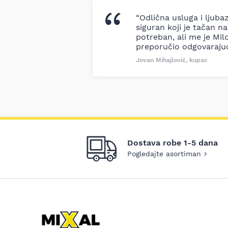
“Odlična usluga i ljuba
siguran koji je tačan naz
potreban, ali me je Milo
preporučio odgovaraju
Jovan Mihajlović, kupac
Dostava robe 1-5 dana
Pogledajte asortiman