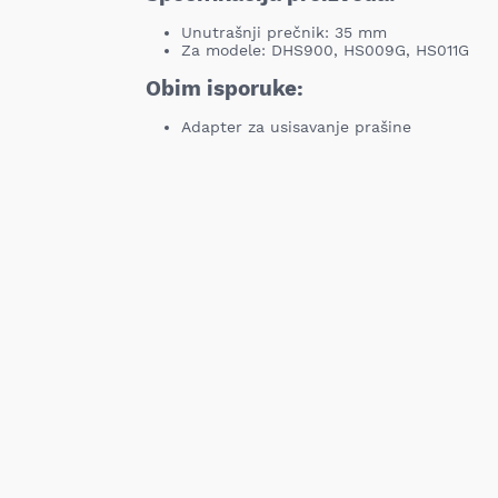
Unutrašnji prečnik: 35 mm
Za modele: DHS900, HS009G, HS011G
Obim isporuke:
Adapter za usisavanje prašine