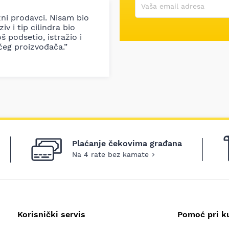
Korisničko ime
Vaša email adresa
zni prodavci. Nisam bio
iv i tip cilindra bio
š podsetio, istražio i
ćeg proizvođača.”
Plaćanje čekovima građana
Na 4 rate bez kamate
Korisnički servis
Pomoć pri k