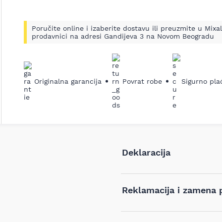
Poručite online i izaberite dostavu ili preuzmite u Mixal
prodavnici na adresi Gandijeva 3 na Novom Beogradu
Originalna garancija
Povrat robe
Sigurno pla
Deklaracija
Tip i model:
Reklamacija i zamena 
.
Naziv i vrsta robe:
Ukoliko niste zadovoljni proiz