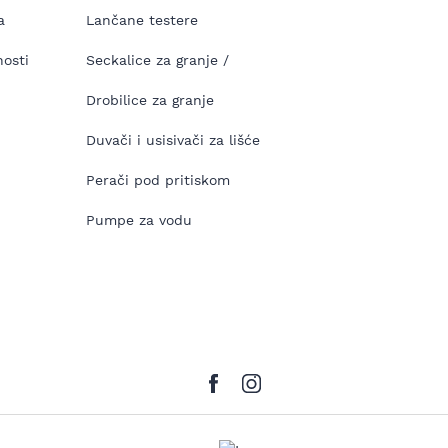
a
Lančane testere
nosti
Seckalice za granje /
Drobilice za granje
Duvači i usisivači za lišće
Perači pod pritiskom
Pumpe za vodu