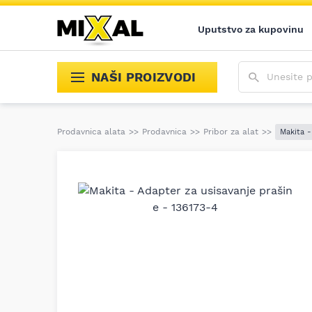
Uputstvo za kupovinu
Unesite poja
NAŠI PROIZVODI
Prodavnica alata
>>
Prodavnica
>>
Pribor za alat
>>
Makita -