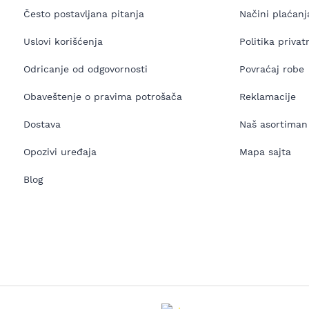
Često postavljana pitanja
Načini plaćanj
Uslovi korišćenja
Politika privat
Odricanje od odgovornosti
Povraćaj robe
Obaveštenje o pravima potrošača
Reklamacije
Dostava
Naš asortiman
Opozivi uređaja
Mapa sajta
Blog