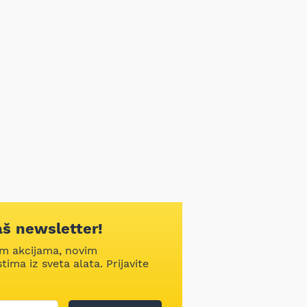
aš newsletter!
im akcijama, novim
ima iz sveta alata. Prijavite