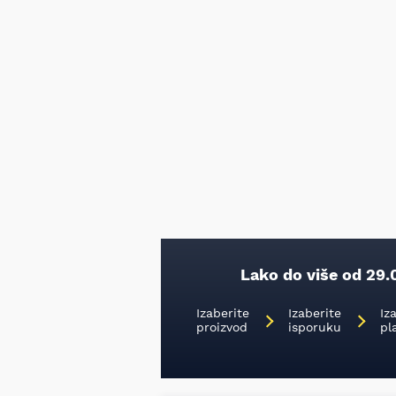
Lako do više od 29.
Izaberite
Izaberite
Iz
proizvod
isporuku
pl