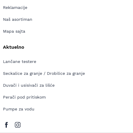
Reklamacije
Naš asortiman
Mapa sajta
Aktuelno
Lančane testere
Seckalice za granje / Drobilice za granje
Duvači i usisivači za lišće
Perači pod pritiskom
Pumpe za vodu