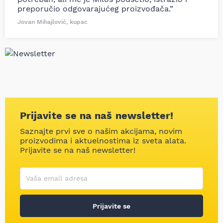
preporučio odgovarajućeg proizvođača.”
Jovan Mihajlović, kupac
Prijavite se na naš newsletter!
Saznajte prvi sve o našim akcijama, novim
proizvodima i aktuelnostima iz sveta alata.
Prijavite se na naš newsletter!
Korisničko ime
Vaša email adresa
Prijavite se