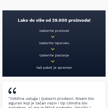
Lako do više od 29.000 proizvoda!
Izaberite proizvod
Izaberite isporuku
Izaberite plaćanje
Vaš paket je spreman
“Odlična usluga i ljubazni prodavci. Nisam bio
siguran koji je tačan naziv i tip cilindra bio
potreban, ali me je Miloš podsetio, istražio i