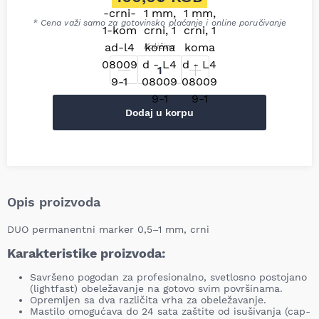
Trenutna cena je: 160,00 RSD
* Cena važi samo za gotovinsko plaćanje i online poručivanje
Količina
Dodaj u korpu
Opis proizvoda
DUO permanentni marker 0,5–1 mm, crni
Karakteristike proizvoda:
Savršeno pogodan za profesionalno, svetlosno postojano
(lightfast) obeležavanje na gotovo svim površinama.
Opremljen sa dva različita vrha za obeležavanje.
Mastilo omogućava do 24 sata zaštite od isušivanja (cap-