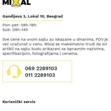
Gandijeva 3, Lokal 10, Beograd
Pon-pet: 08h-18h
Sub: 09h-14h
Sve cene na ovom sajtu su iskazane u dinarima. PDV je
već uračunat u cenu. Mixal se maksimalno trudi da svi
artikli na sajtu budu prikazani sa ispravnim nazivima,
specifikacijom, fotografijama i cenama.
069 2289103
011 2289103
Korisnički servis