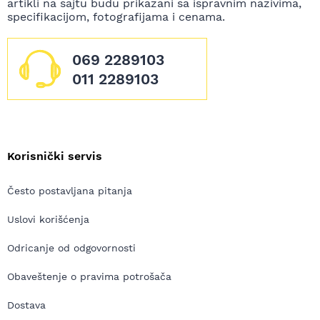
artikli na sajtu budu prikazani sa ispravnim nazivima,
specifikacijom, fotografijama i cenama.
069 2289103
011 2289103
Korisnički servis
Često postavljana pitanja
Uslovi korišćenja
Odricanje od odgovornosti
Obaveštenje o pravima potrošača
Dostava