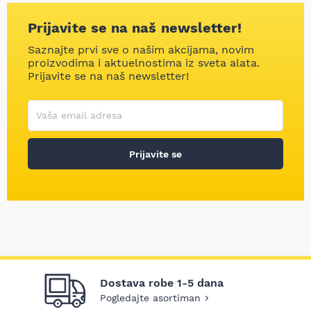
Prijavite se na naš newsletter!
Saznajte prvi sve o našim akcijama, novim
proizvodima i aktuelnostima iz sveta alata.
Prijavite se na naš newsletter!
Korisničko ime
Vaša email adresa
Prijavite se
Dostava robe 1-5 dana
Pogledajte asortiman