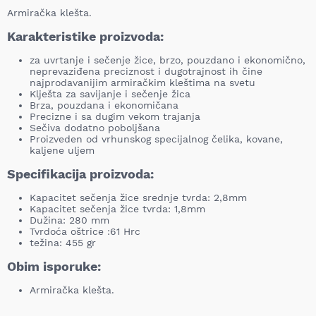
Armiračka klešta.
Karakteristike proizvoda:
za uvrtanje i sečenje žice, brzo, pouzdano i ekonomično,
neprevaziđena preciznost i dugotrajnost ih čine
najprodavanijim armiračkim kleštima na svetu
Klješta za savijanje i sečenje žica
Brza, pouzdana i ekonomičana
Precizne i sa dugim vekom trajanja
Sečiva dodatno poboljšana
Proizveden od vrhunskog specijalnog čelika, kovane,
kaljene uljem
Specifikacija proizvoda:
Kapacitet sečenja žice srednje tvrda: 2,8mm
Kapacitet sečenja žice tvrda: 1,8mm
Dužina: 280 mm
Tvrdoća oštrice :61 Hrc
težina: 455 gr
Obim isporuke:
Armiračka klešta.