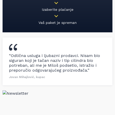
Izaberite plaćanje
Vaš paket je spreman
“Odlična usluga i ljubazni prodavci. Nisam bio
siguran koji je tačan naziv i tip cilindra bio
potreban, ali me je Miloš podsetio, istražio i
preporučio odgovarajućeg proizvođača.”
Jovan Mihajlović, kupac