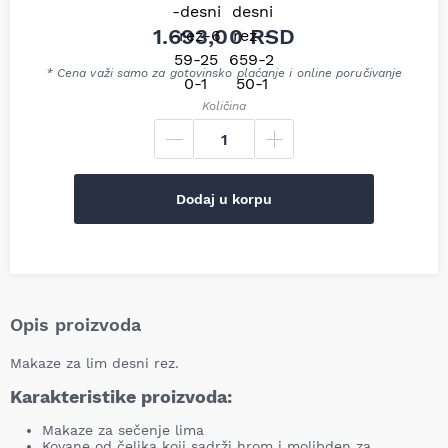
1.693,00
RSD
* Cena važi samo za gotovinsko plaćanje i online poručivanje
Količina
Dodaj u korpu
Opis proizvoda
Makaze za lim desni rez.
Karakteristike proizvoda:
Makaze za sečenje lima
Kovane od čelika koji sadrži hrom i molibden za