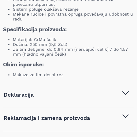
povećanu otpornost
Sistem poluge olakšava rezanje
Mekane ručice i povratna opruga povećavaju udobnost u
radu
Specifikacija proizvoda:
Materijal: CrMo čelik
Dužina: 250 mm (9,5 Zoll)
Za lim debljine: do 0,94 mm (nerđajući čelik) / do 1,57
mm (hladno valjani čelik)
Obim isporuke:
Makaze za lim desni rez
Deklaracija
Tip i model:
Irimo - Makaze za lim desni
Reklamacija i zamena proizvoda
rez - 659-250-1
Naziv i vrsta robe:
Makaze za lim
,
Ručne makaze
Ukoliko niste zadovoljni proizvodom kupljenim na sajtu
za lim
,
Ručni alat