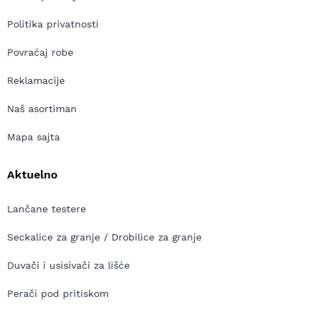
Politika privatnosti
Povraćaj robe
Reklamacije
Naš asortiman
Mapa sajta
Aktuelno
Lančane testere
Seckalice za granje / Drobilice za granje
Duvači i usisivači za lišće
Perači pod pritiskom