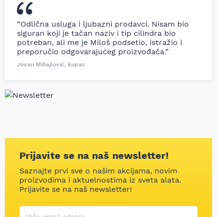
“Odlična usluga i ljubazni prodavci. Nisam bio
siguran koji je tačan naziv i tip cilindra bio
potreban, ali me je Miloš podsetio, istražio i
preporučio odgovarajućeg proizvođača.”
Jovan Mihajlović, kupac
Prijavite se na naš newsletter!
Saznajte prvi sve o našim akcijama, novim
proizvodima i aktuelnostima iz sveta alata.
Prijavite se na naš newsletter!
Korisničko ime
Vaša email adresa