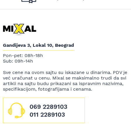
Gandijeva 3, Lokal 10, Beograd
Pon-pet: 08h-18h
Sub: 09h-14h
Sve cene na ovom sajtu su iskazane u dinarima. PDV je
već uračunat u cenu. Mixal se maksimalno trudi da svi
artikli na sajtu budu prikazani sa ispravnim nazivima,
specifikacijom, fotografijama i cenama.
069 2289103
011 2289103