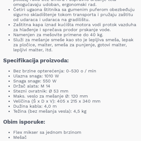
omogućavaju udoban, ergonomski rad.
Četiri ugaona štitnika sa gumenim puferom obezbeđuju
sigurno skladištenje tokom transporta i pružaju zaštitu
od udaraca i udaraca na gradilištu.
Zaštitna kapa iznad kućišta motora vodi protok vazduha
za hlađenje i sprečava prodor prskanje vode.
Namenjen za mešovite primene do 40 kg.
Služi za mešanje smeše kao sto je lepljiva smeša, lepak
za pločice, malter, smeša za punjenje, gotovi malter,
lepljivi malter, itd.
Specifikacija proizvoda:
Bez brzine opterećenja: 0-530 o / min
Ulazna snaga: 1010 W
Snaga snage: 550 W
Držač alata: M 14
Stezni ovratnik: Ø 53 mm
Maks. veslo za mešanje Ø: 120 mm
Veličina (Š x D x V): 405 x 215 x 340 mm
Dužina kabla: 4,0 m
Težina (bez mešanja vesla): 4,5 kg
Obim isporuke:
Flex mikser sa jednom brzinom
Mešač