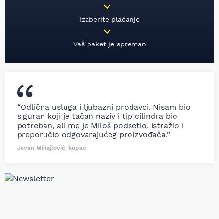
Izaberite plaćanje
Vaš paket je spreman
“Odlična usluga i ljubazni prodavci. Nisam bio
siguran koji je tačan naziv i tip cilindra bio
potreban, ali me je Miloš podsetio, istražio i
preporučio odgovarajućeg proizvođača.”
Jovan Mihajlović, kupac