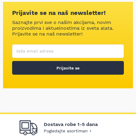
Prijavite se na naš newsletter!
Saznajte prvi sve o našim akcijama, novim
proizvodima i aktuelnostima iz sveta alata.
Prijavite se na naš newsletter!
Korisničko ime
Vaša email adresa
Prijavite se
Dostava robe 1-5 dana
Pogledajte asortiman