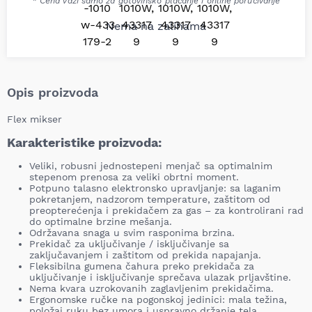
* Cena važi samo za gotovinsko plaćanje i online poručivanje
Nema na zalihama
Opis proizvoda
Flex mikser
Karakteristike proizvoda:
Veliki, robusni jednostepeni menjač sa optimalnim
stepenom prenosa za veliki obrtni moment.
Potpuno talasno elektronsko upravljanje: sa laganim
pokretanjem, nadzorom temperature, zaštitom od
preopterećenja i prekidačem za gas – za kontrolirani rad
do optimalne brzine mešanja.
Održavana snaga u svim rasponima brzina.
Prekidač za uključivanje / isključivanje sa
zaključavanjem i zaštitom od prekida napajanja.
Fleksibilna gumena čahura preko prekidača za
uključivanje i isključivanje sprečava ulazak prljavštine.
Nema kvara uzrokovanih zaglavljenim prekidačima.
Ergonomske ručke na pogonskoj jedinici: mala težina,
položaj ruku bez umora i uspravno držanje tela