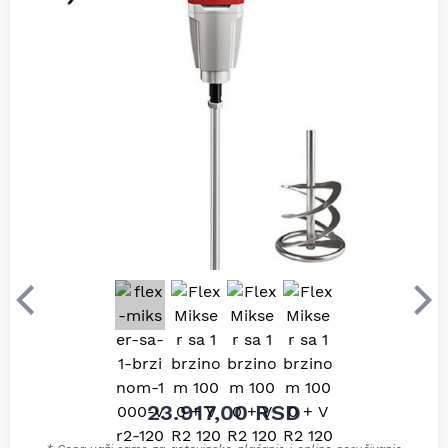
Prethodni
Sle
23.917,00
RSD