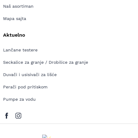
Naš asortiman
Mapa sajta
Aktuelno
Lančane testere
Seckalice za granje / Drobilice za granje
Duvači i usisivači za lišće
Perači pod pritiskom
Pumpe za vodu