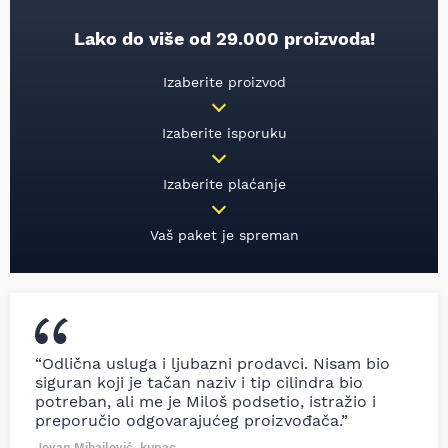
Lako do više od 29.000 proizvoda!
Izaberite proizvod
Izaberite isporuku
Izaberite plaćanje
Vaš paket je spreman
“Odlična usluga i ljubazni prodavci. Nisam bio
siguran koji je tačan naziv i tip cilindra bio
potreban, ali me je Miloš podsetio, istražio i
preporučio odgovarajućeg proizvođača.”
Jovan Mihajlović, kupac