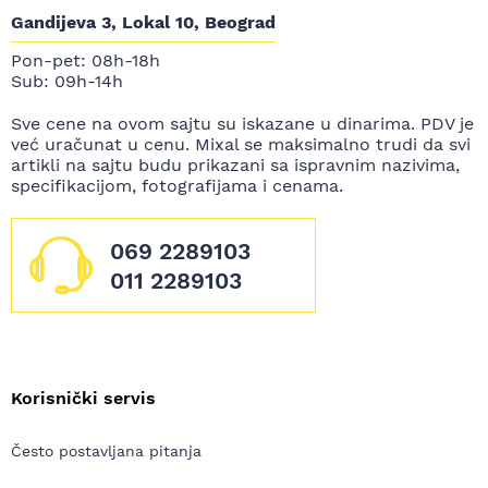
Gandijeva 3, Lokal 10, Beograd
Pon-pet: 08h-18h
Sub: 09h-14h
Sve cene na ovom sajtu su iskazane u dinarima. PDV je
već uračunat u cenu. Mixal se maksimalno trudi da svi
artikli na sajtu budu prikazani sa ispravnim nazivima,
specifikacijom, fotografijama i cenama.
069 2289103
011 2289103
Korisnički servis
Često postavljana pitanja