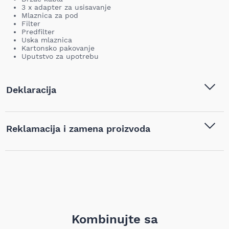
3 x adapter za usisavanje
Mlaznica za pod
Filter
Predfilter
Uska mlaznica
Kartonsko pakovanje
Uputstvo za upotrebu
Deklaracija
Tip i model:
Makita Usisivač 1050W 32L,
Reklamacija i zamena proizvoda
VC3210LX1
Naziv i vrsta robe:
Električni alati
,
Industrijski
Ukoliko niste zadovoljni proizvodom kupljenim na sajtu
usisivači
,
Usisivači za mokro i
najpovoljnijialati.rs, iz bilo kog razloga, u roku od 14 dana od
suvo usisavanje
dana prijema robe možete vratiti proizvod. Proizvod koji se
vraća mora biti u istom stanju kao i kada je nabavljen i mora
Barkod:
88381615211
sadržati svu tehničku dokumentaciju (uputstvo, garanciju,
pakovanje itd). Proizvod mora biti bez bilo kakvih fizičkih
oštećenja i tragova korišćenja. Kupac je isključivo odgovoran
za umanjenu vrednost robe koja nastane kao posledica
Kombinujte sa
rukovanja robom na način koji nije adekvatan, odnosno
prevazilazi ono što je neophodno da bi se ustanovili priroda,