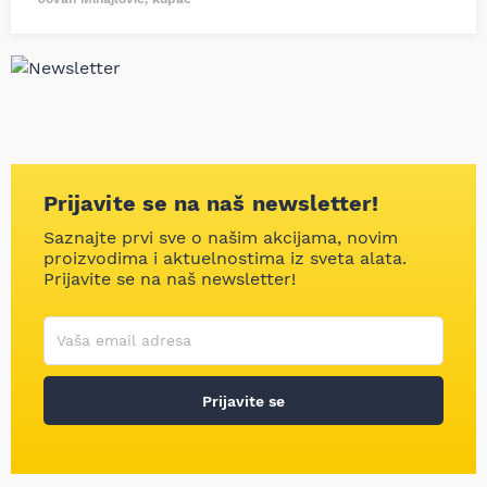
Prijavite se na naš newsletter!
Saznajte prvi sve o našim akcijama, novim
proizvodima i aktuelnostima iz sveta alata.
Prijavite se na naš newsletter!
Korisničko ime
Vaša email adresa
Prijavite se