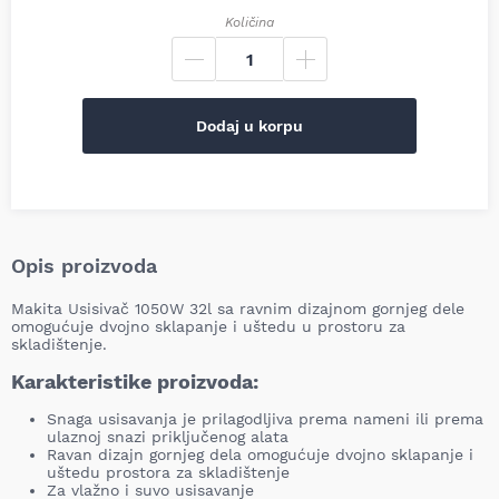
Količina
Dodaj u korpu
Opis proizvoda
Makita Usisivač 1050W 32l sa ravnim dizajnom gornjeg dele
omogućuje dvojno sklapanje i uštedu u prostoru za
skladištenje.
Karakteristike proizvoda:
Snaga usisavanja je prilagodljiva prema nameni ili prema
ulaznoj snazi priključenog alata
Ravan dizajn gornjeg dela omogućuje dvojno sklapanje i
uštedu prostora za skladištenje
Za vlažno i suvo usisavanje