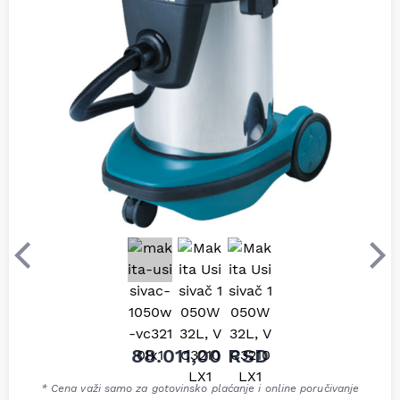
Prethodni
Sle
88.011,00
RSD
* Cena važi samo za gotovinsko plaćanje i online poručivanje