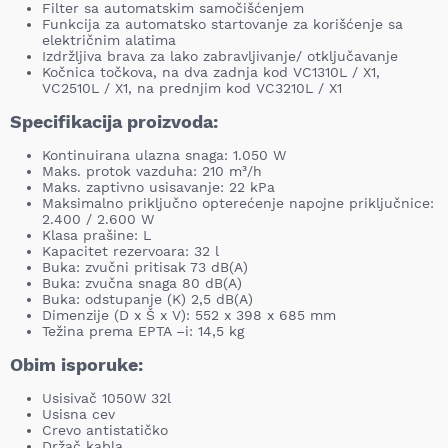
Filter sa automatskim samočišćenjem
Funkcija za automatsko startovanje za korišćenje sa
električnim alatima
Izdržljiva brava za lako zabravljivanje/ otključavanje
Kočnica točkova, na dva zadnja kod VC1310L / X1,
VC2510L / X1, na prednjim kod VC3210L / X1
Specifikacija proizvoda:
Kontinuirana ulazna snaga: 1.050 W
Maks. protok vazduha: 210 m³/h
Maks. zaptivno usisavanje: 22 kPa
Maksimalno priključno opterećenje napojne priključnice:
2.400 / 2.600 W
Klasa prašine: L
Kapacitet rezervoara: 32 l
Buka: zvučni pritisak 73 dB(A)
Buka: zvučna snaga 80 dB(A)
Buka: odstupanje (K) 2,5 dB(A)
Dimenzije (D x Š x V): 552 x 398 x 685 mm
Težina prema EPTA –i: 14,5 kg
Obim isporuke:
Usisivač 1050W 32l
Usisna cev
Crevo antistatičko
Držač kabla