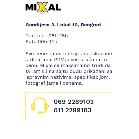
Gandijeva 3, Lokal 10, Beograd
Pon-pet: 08h-18h
Sub: 09h-14h
Sve cene na ovom sajtu su iskazane
u dinarima. PDV je već uračunat u
cenu. Mixal se maksimalno trudi da
svi artikli na sajtu budu prikazani sa
ispravnim nazivima, specifikacijom,
fotografijama i cenama.
069 2289103
011 2289103