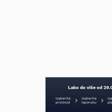
Lako do više od 29.
Izaberite
Izaberite
Iz
proizvod
isporuku
pl