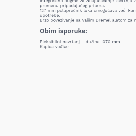
Integrisano dugme za zaključavanje zavrtnja 
promenu pripadajućeg pribora.
127 mm poluprečnik luka omogućava veći komf
upotrebe.
Brzo povezivanje sa Vašim Dremel alatom za n
Obim isporuke:
Fleksibilni navrtanj – dužina 1070 mm
Kapica vođice