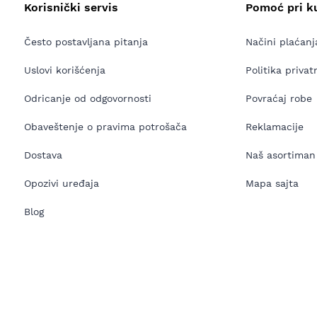
Korisnički servis
Pomoć pri k
Često postavljana pitanja
Načini plaćanj
Uslovi korišćenja
Politika privat
Odricanje od odgovornosti
Povraćaj robe
Obaveštenje o pravima potrošača
Reklamacije
Dostava
Naš asortiman
Opozivi uređaja
Mapa sajta
Blog