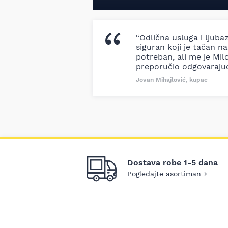
“Odlična usluga i ljuba
siguran koji je tačan naz
potreban, ali me je Milo
preporučio odgovaraju
Jovan Mihajlović, kupac
Dostava robe 1-5 dana
Pogledajte asortiman