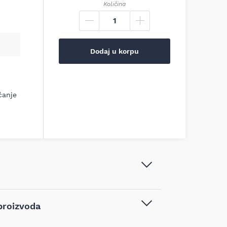
Količina
Dodaj u korpu
ćanje
Dremel Fleksibilna osovina 225,
proizvoda
26150225JA
Dremel
,
Pribor za alat
,
Pribor za