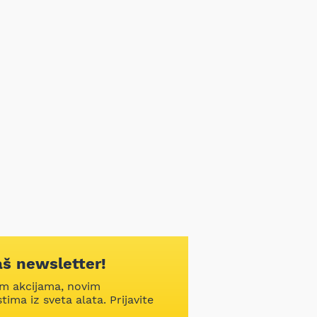
aš newsletter!
im akcijama, novim
ima iz sveta alata. Prijavite