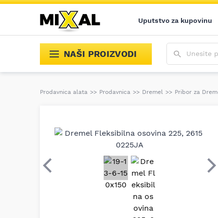
Uputstvo za kupovinu
Unesite poja
NAŠI PROIZVODI
Prodavnica alata
>>
Prodavnica
>>
Dremel
>>
Pribor za Drem
Prethodni
S