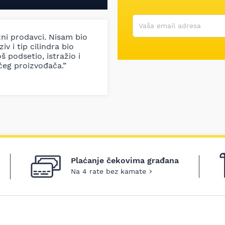
Korisničko ime
Vaša email adresa
zni prodavci. Nisam bio
iv i tip cilindra bio
š podsetio, istražio i
ćeg proizvođača.”
Plaćanje čekovima građana
Na 4 rate bez kamate