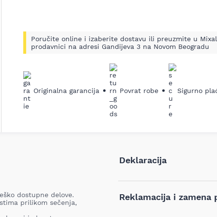
Poručite online i izaberite dostavu ili preuzmite u Mixal
prodavnici na adresi Gandijeva 3 na Novom Beogradu
Originalna garancija
Povrat robe
Sigurno pla
Deklaracija
Tip i model:
 teško dostupne delove.
Reklamacija i zamena 
tima prilikom sečenja,
Naziv i vrsta robe: