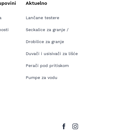
upovini
Aktuelno
a
Lančane testere
nosti
Seckalice za granje /
Drobilice za granje
Duvači i usisivači za lišće
Perači pod pritiskom
Pumpe za vodu