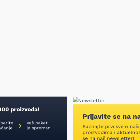
000 proizvoda!
Prijavite se na n
aberite
Vaš paket
Saznajte prvi sve o naš
aćanje
je spreman
proizvodima i aktuelnost
se na naš newsletter!