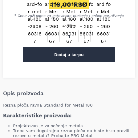
Originalna cena je bila: 126,
119,00
RSD
Trenutna cena je: 119,00 RSD
* Cena važi samo za gotovinsko plaćanje i online poručivanje
Količina
Dodaj u korpu
Opis proizvoda
Rezna ploča ravna Standard for Metal 180
Karakteristike proizvoda:
Projektovan je za sečenje metala
Treba vam dugotrajna rezna ploča da biste brzo pravili
rezove u metalu? Probajte PRO Metal.