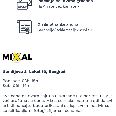
Plaćanje čekovima građana
Na 4 rate bez kamate
Originalna garancija
Garancije/Reklamacije/Servis
Gandijeva 3, Lokal 10, Beograd
Pon-pet: 08h-18h
Sub: 09h-14h
Sve cene na ovom sajtu su iskazane u dinarima. PDV je
već uračunat u cenu. Mixal se maksimalno trudi da svi
artikli na sajtu budu prikazani sa ispravnim nazivima,
specifikacijom, fotografijama i cenama.