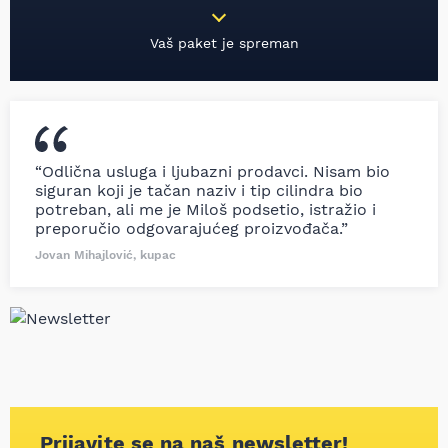
Vaš paket je spreman
“Odlična usluga i ljubazni prodavci. Nisam bio
siguran koji je tačan naziv i tip cilindra bio
potreban, ali me je Miloš podsetio, istražio i
preporučio odgovarajućeg proizvođača.”
Jovan Mihajlović, kupac
Prijavite se na naš newsletter!