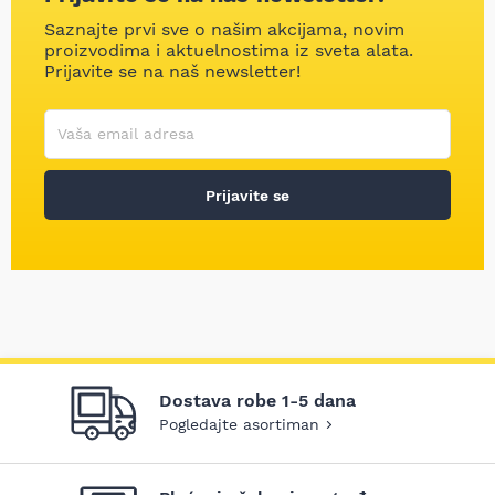
Saznajte prvi sve o našim akcijama, novim
proizvodima i aktuelnostima iz sveta alata.
Prijavite se na naš newsletter!
Korisničko ime
Vaša email adresa
Prijavite se
Dostava robe 1-5 dana
Pogledajte asortiman