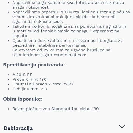
Napravili smo ga koristeći kvalitetna abrazivna zrna za
snagu i otpornost.
Napravili smo otpornu PRO Metal lepljenu reznu ploču sa
vrhunskim zrnima aluminijum-oksida da bismo bili
sigurni da efikasno seče.
Takođe smo kombinovali zrna sa puniocima i ugradili ih
u matricu od fenolne smole za snagu i otpornost na
toplotu.
Ojačali smo disk kvalitetnom mrežom od fiberglasa za
bezbednije i stabilnije performanse.
Sa otvorom od 22,23 mm za ugaone brusilice sa
standardnom sigurnosnom maticom
Specifikacija proizvoda:
A 30 S BF
Prečnik mm: 180
Unutrašnji prečnik mm: 22,23
Debljina mm: 3.0
Obim isporuke:
Rezna ploča ravna Standard for Metal 180
Deklaracija