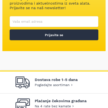
proizvodima i aktuelnostima iz sveta alata.
Prijavite se na naš newsletter!
Korisničko ime
Vaša email adresa
Prijavite se
Dostava robe 1-5 dana
Pogledajte asortiman
Plaćanje čekovima građana
Na 4 rate bez kamate