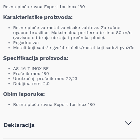
Rezna ploča ravna Expert for Inox 180
Karakteristike proizvoda:
Rezne ploče za metal za visoke zahteve. Za ručne
ugaone brusilice. Maksimalna periferna brzina: 80 m/s
(zavisno od broja obrtaja i prečnika ploče).
Pogodno za:
Metali koji sadrže gvožđe | čelik/metal koji sadrži gvožđe
Specifikacija proizvoda:
AS 46 T INOX BF
Prečnik mm: 180
Unutrašnji prečnik mm: 22,23
Debljina mm: 2,0
Obim isporuke:
Rezna ploča ravna Expert for Inox 180
Deklaracija