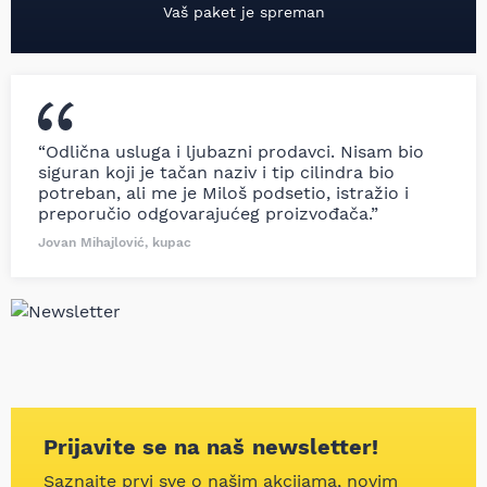
Vaš paket je spreman
“Odlična usluga i ljubazni prodavci. Nisam bio
siguran koji je tačan naziv i tip cilindra bio
potreban, ali me je Miloš podsetio, istražio i
preporučio odgovarajućeg proizvođača.”
Jovan Mihajlović, kupac
Prijavite se na naš newsletter!
Saznajte prvi sve o našim akcijama, novim