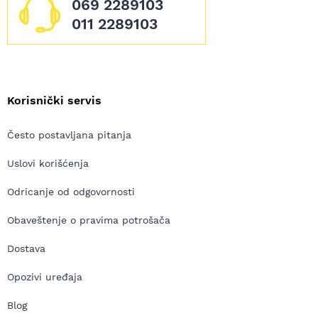
069 2289103
011 2289103
Korisnički servis
Često postavljana pitanja
Uslovi korišćenja
Odricanje od odgovornosti
Obaveštenje o pravima potrošača
Dostava
Opozivi uređaja
Blog