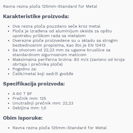
Ravna rezna ploča 125mm-Standard for Metal
Karakteristike proizvoda:
Ova rezna ploča pouzdano seče kroz metal
Ploča je izrađena od aluminijum oksida za opštu
upotrebu prilikom rada sa metalom
Overezne ploče proizvedene su u skladu sa strogim
bezbednosnim propisima, kao što je EN 12413
Sa otvorom od 22,23 mm za ugaone brusilice sa
standardnom sigurnosnom maticom
Maksimalna periferna brzina: 80 m/s (zavisno od broja
obrtaja i prečnika ploče)
Pogodno za:
Čelik/metal koji sadrži gvožđe
Specifikacija proizvoda:
A 60 T BF
Prečnik mm: 125
Unutrašnji prečnik mm: 22,23
Debljina mm: 1,0
Obim isporuke:
Ravna rezna ploča 125mm-Standard for Metal