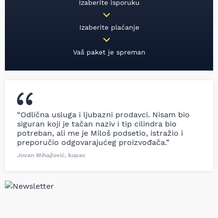
Izaberite isporuku
Izaberite plaćanje
Vaš paket je spreman
“Odlična usluga i ljubazni prodavci. Nisam bio
siguran koji je tačan naziv i tip cilindra bio
potreban, ali me je Miloš podsetio, istražio i
preporučio odgovarajućeg proizvođača.”
Jovan Mihajlović, kupac