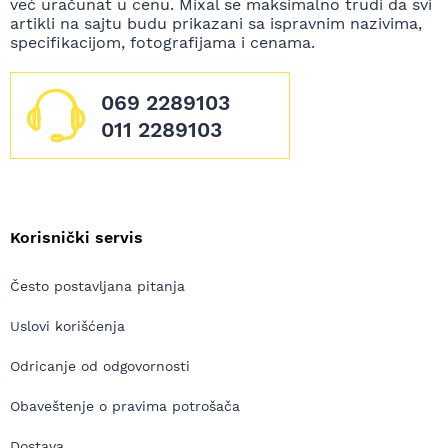
već uračunat u cenu. Mixal se maksimalno trudi da svi
artikli na sajtu budu prikazani sa ispravnim nazivima,
specifikacijom, fotografijama i cenama.
069 2289103
011 2289103
Korisnički servis
Često postavljana pitanja
Uslovi korišćenja
Odricanje od odgovornosti
Obaveštenje o pravima potrošača
Dostava