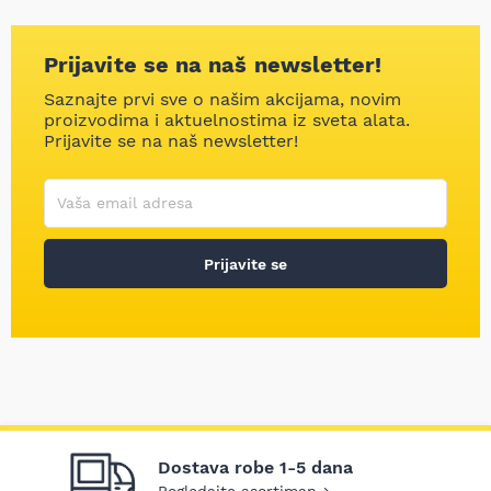
Prijavite se na naš newsletter!
Saznajte prvi sve o našim akcijama, novim
proizvodima i aktuelnostima iz sveta alata.
Prijavite se na naš newsletter!
Korisničko ime
Vaša email adresa
Prijavite se
Dostava robe 1-5 dana
Pogledajte asortiman