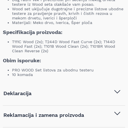
testere iz Wood seta olakšaće vam posao.
Wood set uključuje dugotrajne i precizne listove ubodne
testere za pravljenje pravih, krivih i čistih rezova u
mekom drvetu, iverici i šperploči
Materijali: Meko drvo, Iverica, Šper ploča
Specifikacija proizvoda:
T111C Wood (2x); T244D Wood Fast Curve (2x); T144D
Wood Fast (2x); T101B Wood Clean (2x); T101BR Wood
Clean Reverse (2x)
Obim isporuke:
PRO WOOD Set listova za ubodnu testeru
10 komada
Deklaracija
Tip i model:
Bosch - PRO WOOD Set
Reklamacija i zamena proizvoda
listova za ubodnu testeru, 10
komada - 2607012069