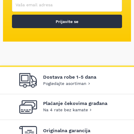
Korisničko ime
Vaša email adresa
Prijavite se
Dostava robe 1-5 dana
Pogledajte asortiman
Plaćanje čekovima građana
Na 4 rate bez kamate
Originalna garancija