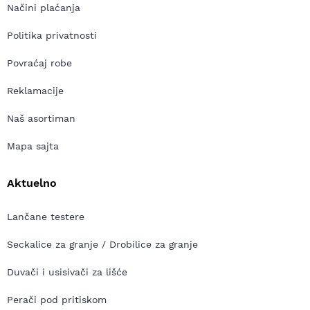
Načini plaćanja
Politika privatnosti
Povraćaj robe
Reklamacije
Naš asortiman
Mapa sajta
Aktuelno
Lančane testere
Seckalice za granje / Drobilice za granje
Duvači i usisivači za lišće
Perači pod pritiskom