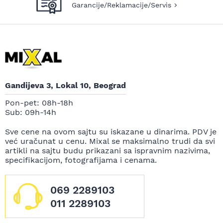
Garancije/Reklamacije/Servis
Gandijeva 3, Lokal 10, Beograd
Pon-pet: 08h-18h
Sub: 09h-14h
Sve cene na ovom sajtu su iskazane u dinarima. PDV je
već uračunat u cenu. Mixal se maksimalno trudi da svi
artikli na sajtu budu prikazani sa ispravnim nazivima,
specifikacijom, fotografijama i cenama.
069 2289103
011 2289103