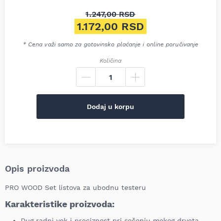
1.247,00
RSD
Originalna cena je bila: 1.247
1.172,00
RSD
Trenutna cena je: 1.172,00 RS
* Cena važi samo za gotovinsko plaćanje i online poručivanje
Količina
Dodaj u korpu
Opis proizvoda
PRO WOOD Set listova za ubodnu testeru
Karakteristike proizvoda:
Dug radni vek i preciznost pri sečenju mekog drveta