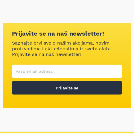
Prijavite se na naš newsletter!
Saznajte prvi sve o našim akcijama, novim
proizvodima i aktuelnostima iz sveta alata.
Prijavite se na naš newsletter!
Korisničko ime
Vaša email adresa
Prijavite se