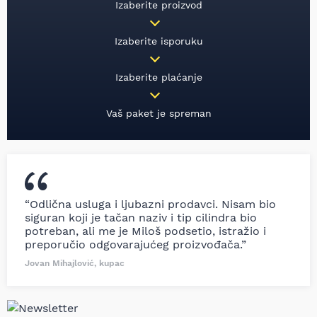
Izaberite proizvod
Izaberite isporuku
Izaberite plaćanje
Vaš paket je spreman
“Odlična usluga i ljubazni prodavci. Nisam bio
siguran koji je tačan naziv i tip cilindra bio
potreban, ali me je Miloš podsetio, istražio i
preporučio odgovarajućeg proizvođača.”
Jovan Mihajlović, kupac