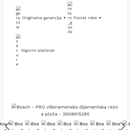
Originalna garancija
Povrat robe
Sigurno plaćanje
Prethodni
Sle