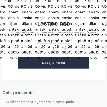
1.987,00
RSD
* Cena važi samo za gotovinsko plaćanje i online poručivanje
Količina
Dodaj u korpu
Opis proizvoda
PRO višenamenska dijamantska rezna ploča