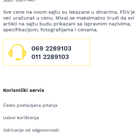
Sve cene na ovom sajtu su iskazane u dinarima. PDV je
već uračunat u cenu. Mixal se maksimalno trudi da svi
artikli na sajtu budu prikazani sa ispravnim nazivima,
specifikacijom, fotografijama i cenama.
069 2289103
011 2289103
Korisnički servis
Često postavljana pitanja
Uslovi korišćenja
Odricanje od odgovornosti