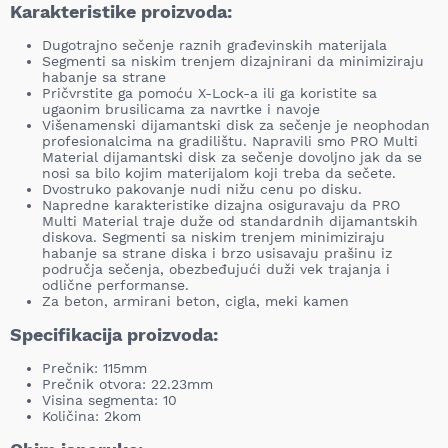
Karakteristike proizvoda:
Dugotrajno sečenje raznih građevinskih materijala
Segmenti sa niskim trenjem dizajnirani da minimiziraju
habanje sa strane
Pričvrstite ga pomoću X-Lock-a ili ga koristite sa
ugaonim brusilicama za navrtke i navoje
Višenamenski dijamantski disk za sečenje je neophodan
profesionalcima na gradilištu. Napravili smo PRO Multi
Material dijamantski disk za sečenje dovoljno jak da se
nosi sa bilo kojim materijalom koji treba da sečete.
Dvostruko pakovanje nudi nižu cenu po disku.
Napredne karakteristike dizajna osiguravaju da PRO
Multi Material traje duže od standardnih dijamantskih
diskova. Segmenti sa niskim trenjem minimiziraju
habanje sa strane diska i brzo usisavaju prašinu iz
područja sečenja, obezbeđujući duži vek trajanja i
odlične performanse.
Za beton, armirani beton, cigla, meki kamen
Specifikacija proizvoda:
Prečnik: 115mm
Prečnik otvora: 22.23mm
Visina segmenta: 10
Količina: 2kom