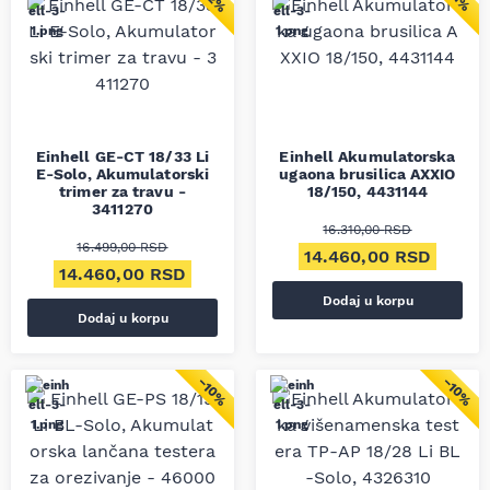
Einhell GE-CT 18/33 Li
Einhell Akumulatorska
E-Solo, Akumulatorski
ugaona brusilica AXXIO
trimer za travu -
18/150, 4431144
3411270
16.310,00
RSD
16.499,00
RSD
Originalna cena je bila
Trenut
14.460,00
RSD
Originalna cena je bila: 16.499,00 RSD.
Trenutna cena je: 14.460,00 RSD.
14.460,00
RSD
Dodaj u korpu
Dodaj u korpu
−10%
−10%