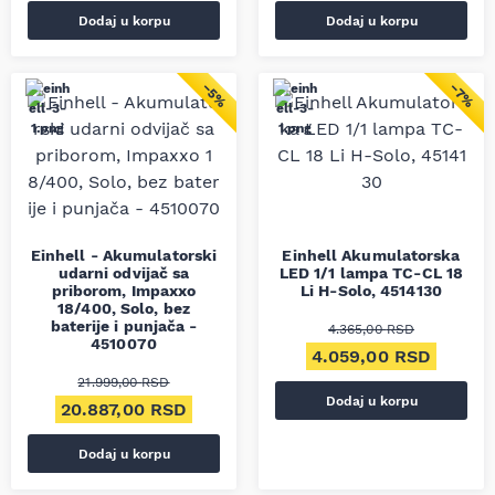
Dodaj u korpu
Dodaj u korpu
−5%
−7%
Einhell - Akumulatorski
Einhell Akumulatorska
udarni odvijač sa
LED 1/1 lampa TC-CL 18
priborom, Impaxxo
Li H-Solo, 4514130
18/400, Solo, bez
baterije i punjača -
4.365,00
RSD
4510070
Originalna cena je bil
Trenut
4.059,00
RSD
21.999,00
RSD
Dodaj u korpu
Originalna cena je bila: 21.999,00 RSD.
Trenutna cena je: 20.887,00 RSD.
20.887,00
RSD
Dodaj u korpu