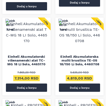
Dodaj u korpu
Dodaj u korpu
−14%
−7%
Einhell Akumulatorski
Einhell Akumulatorska
višenamenski alat TC-
multi brusilica TE-OS
MG 18 LI Solo, 4465170
18/150 Li Solo, 4460708
7.865,00
RSD
5.635,00
RSD
Originalna cena je bila: 7.865,00 RSD.
Trenutna cena je: 7.314,00 RSD.
Originalna cena je bil
Trenut
7.314,00
RSD
4.819,00
RSD
Dodaj u korpu
Dodaj u korpu
−7%
−7%