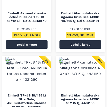
Einhell Akumulatorska
Einhell Akumulatorska
čekić bušilica TE-HD
ugaona brusilica AXXIO
18/12 Li - Solo, 4513970
18/125 Q-Solo, 4431151
12.393,00
RSD
14.788,00
RSD
Originalna cena je bila: 12.393,00 RSD.
Trenutna cena je: 11.525,00 RSD.
Originalna cena je bil
Trenut
11.525,00
RSD
13.753,00
RSD
Dodaj u korpu
Dodaj u korpu
−7%
−7%
Einhell TP-JS 18/135 Li
Einhell Akumulatorska
BL - Solo,
ugaona brusilica AXXIO
Akumulatorksa ubodna
18/115 Q, 4431150
testera - 4321260