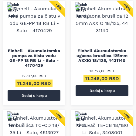
−18%
−9%
Einhell - Akumulatorska
Einhell Akumulatorska
pumpa za čistu vodu
ugaona brusilica 125mm
GE-PP 18 RB Li - Solo -
AXXIO 18/125, 4431140
4170429
13.727,00
RSD
12.317,00
RSD
Originalna cena je bila
Trenut
11.246,00
RSD
Originalna cena je bila: 12.317,00 RSD.
Trenutna cena je: 11.246,00 RSD.
11.246,00
RSD
Dodaj u korpu
Dodaj u korpu
−7%
−7%