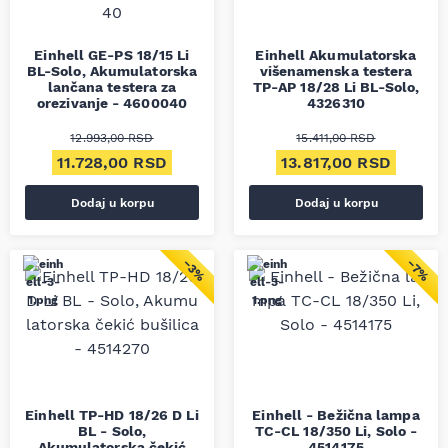
Einhell GE-PS 18/15 Li
Einhell Akumulatorska
BL-Solo, Akumulatorska
višenamenska testera
lančana testera za
TP-AP 18/28 Li BL-Solo,
orezivanje - 4600040
4326310
12.993,00
RSD
15.411,00
RSD
Originalna cena je bila: 12.993,00 RSD.
Trenutna cena je: 11.728,00 RSD.
Originalna cena je bila
Trenut
11.728,00
RSD
13.817,00
RSD
Dodaj u korpu
Dodaj u korpu
−3%
−7%
Einhell TP-HD 18/26 D Li
Einhell - Bežična lampa
BL - Solo,
TC-CL 18/350 Li, Solo -
Akumulatorska čekić
4514175