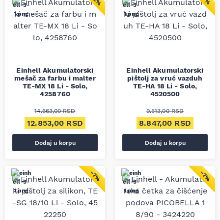
Einhell Akumulatorski
Einhell Akumulatorski
mešač za farbu i malter
pištolj za vruć vazduh
TE-MX 18 Li - Solo,
TE-HA 18 Li - Solo,
4258760
4520500
14.663,00
RSD
9.513,00
RSD
Originalna cena je bila: 14.663,00 RSD.
Trenutna cena je: 12.853,00 RSD.
Originalna cena je bil
Trenut
12.853,00
RSD
8.847,00
RSD
Dodaj u korpu
Dodaj u korpu
−7%
−7%