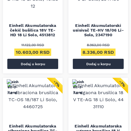
Einhell Akumulatorska
Einhell Akumulatorski
čekić bušilica 18V TE-
usisivač TE-HV 18/06 Li-
HD 18 Li Solo, 4513812
Solo, 2347190
11.122,00
RSD
8.963,00
RSD
Originalna cena je bila: 11.122,00 RSD.
Trenutna cena je: 10.603,00 RSD.
Originalna cena je bil
Trenut
10.603,00
RSD
8.336,00
RSD
Dodaj u korpu
Dodaj u korpu
−7%
−7%
Einhell Akumulatorska
Einhell Akumulatorska
vibraciona brusilica TC-
ugaona brusilica 18 V