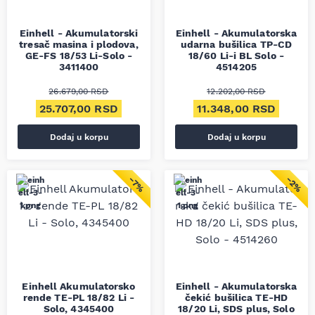
Einhell - Akumulatorski
Einhell - Akumulatorska
tresač masina i plodova,
udarna bušilica TP-CD
GE-FS 18/53 Li-Solo -
18/60 Li-i BL Solo -
3411400
4514205
26.679,00
RSD
12.202,00
RSD
Originalna cena je bila: 26.679,00 RSD.
Trenutna cena je: 25.707,00 RSD.
Originalna cena je bila
Trenut
25.707,00
RSD
11.348,00
RSD
Dodaj u korpu
Dodaj u korpu
−7%
−2%
Einhell Akumulatorsko
Einhell - Akumulatorska
rende TE-PL 18/82 Li -
čekić bušilica TE-HD
Solo, 4345400
18/20 Li, SDS plus, Solo