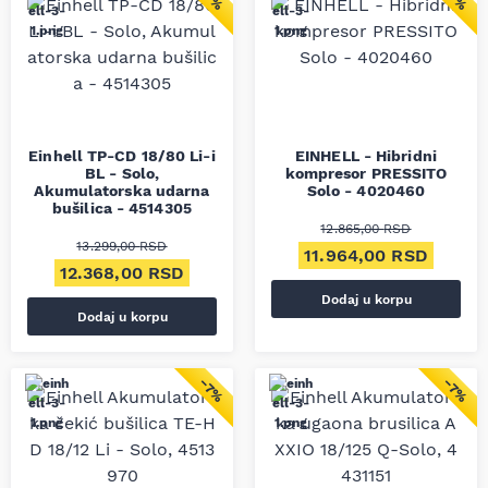
Einhell TP-CD 18/80 Li-i
EINHELL - Hibridni
BL - Solo,
kompresor PRESSITO
Akumulatorska udarna
Solo - 4020460
bušilica - 4514305
12.865,00
RSD
13.299,00
RSD
Originalna cena je bila
Trenut
11.964,00
RSD
Originalna cena je bila: 13.299,00 RSD.
Trenutna cena je: 12.368,00 RSD.
12.368,00
RSD
Dodaj u korpu
Dodaj u korpu
−7%
−7%