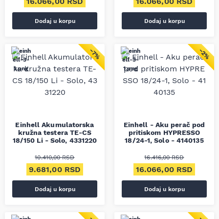
16.066,00
RSD
16.066,00
RSD
Dodaj u korpu
Dodaj u korpu
−7%
−2%
Einhell Akumulatorska
Einhell - Aku perač pod
kružna testera TE-CS
pritiskom HYPRESSO
18/150 Li - Solo, 4331220
18/24-1, Solo - 4140135
10.410,00
RSD
16.416,00
RSD
Originalna cena je bila: 10.410,00 RSD.
Trenutna cena je: 9.681,00 RSD.
Originalna cena je bila
Trenut
9.681,00
RSD
16.066,00
RSD
Dodaj u korpu
Dodaj u korpu