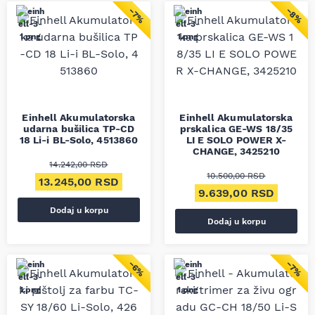
−8%
−7%
Einhell Akumulatorska
Einhell Akumulatorska
udarna bušilica TP-CD
prskalica GE-WS 18/35
18 Li-i BL-Solo, 4513860
LI E SOLO POWER X-
CHANGE, 3425210
14.242,00
RSD
10.500,00
RSD
Originalna cena je bila: 14.242,00 RSD.
Trenutna cena je: 13.245,00 RSD.
13.245,00
RSD
Originalna cena je bil
Trenut
9.639,00
RSD
Dodaj u korpu
Dodaj u korpu
−6%
−7%