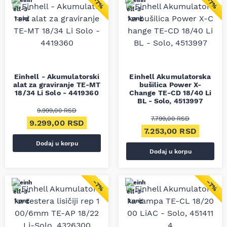
−7%
−7%
Einhell - Akumulatorski
Einhell Akumulatorska
alat za graviranje TE-MT
bušilica Power X-
18/34 Li Solo - 4419360
Change TE-CD 18/40 Li
BL - Solo, 4513997
9.999,00
RSD
7.799,00
RSD
Originalna cena je bila: 9.999,00 RSD.
Trenutna cena je: 9.299,00 RSD.
9.299,00
RSD
Originalna cena je bil
Trenutn
7.253,00
RSD
Dodaj u korpu
Dodaj u korpu
−7%
−7%