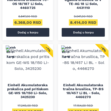
OS 18/187 Li Solo,
TE-AG 18 Li Solo,
4460725
4431110
6.847,00
RSD
9.047,00
RSD
Originalna cena je bila: 6.847,00 RSD.
Trenutna cena je: 6.368,00 RSD.
Originalna cena je bil
Trenut
6.368,00
RSD
8.414,00
RSD
Dodaj u korpu
Dodaj u korpu
−7%
−6%
Einhell Akumulatorska
Einhell Akumulatorska
prskalica pod pritiskom
tračna brusilica, TP-BS
GE-WS 18/150 Li-Solo,
18/457 Li BL - Solo,
3425230
4466270
17.249,00
RSD
17.154,00
RSD
Originalna cena je bila: 17.249,00 RSD.
Trenutna cena je: 16.066,00 RSD.
Originalna cena je bila
Trenut