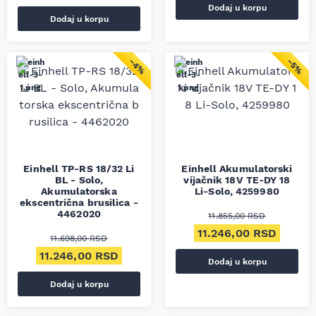
Dodaj u korpu
Dodaj u korpu
−4%
−5%
Einhell TP-RS 18/32 Li
Einhell Akumulatorski
BL - Solo,
vijačnik 18V TE-DY 18
Akumulatorska
Li-Solo, 4259980
ekscentrična brusilica -
4462020
11.855,00
RSD
Originalna cena je bila
Trenut
11.246,00
RSD
11.698,00
RSD
Originalna cena je bila: 11.698,00 RSD.
Trenutna cena je: 11.246,00 RSD.
11.246,00
RSD
Dodaj u korpu
Dodaj u korpu