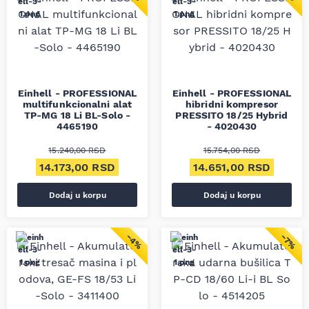
Einhell - PROFESSIONAL
Einhell - PROFESSIONAL
multifunkcionalni alat
hibridni kompresor
TP-MG 18 Li BL-Solo -
PRESSITO 18/25 Hybrid
4465190
- 4020430
15.240,00
RSD
15.754,00
RSD
Originalna cena je bila: 15.240,00 RSD.
Trenutna cena je: 14.173,00 RSD.
Originalna cena je bila
Trenut
14.173,00
RSD
14.651,00
RSD
Dodaj u korpu
Dodaj u korpu
−4%
−7%