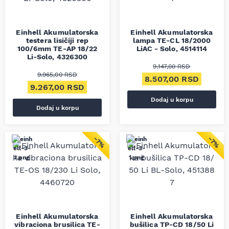
Einhell Akumulatorska
Einhell Akumulatorska
testera lisičiji rep
lampa TE-CL 18/2000
100/6mm TE-AP 18/22
LiAC - Solo, 4514114
Li-Solo, 4326300
9.147,00
RSD
9.965,00
RSD
Originalna cena je bila
Trenut
8.507,00
RSD
Originalna cena je bila: 9.965,00 RSD.
Trenutna cena je: 9.267,00 RSD.
9.267,00
RSD
Dodaj u korpu
Dodaj u korpu
−7%
−7%
Einhell Akumulatorska
Einhell Akumulatorska
vibraciona brusilica TE-
bušilica TP-CD 18/50 Li