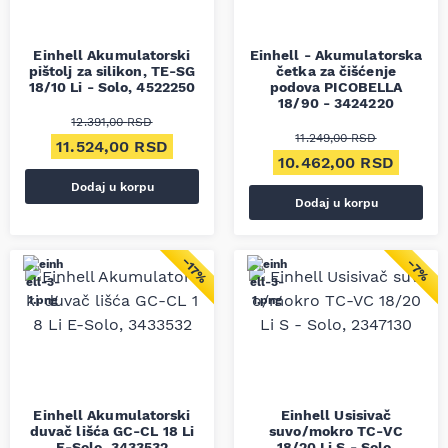
Einhell Akumulatorski
Einhell - Akumulatorska
pištolj za silikon, TE-SG
četka za čišćenje
18/10 Li - Solo, 4522250
podova PICOBELLA
18/90 - 3424220
12.391,00
RSD
11.249,00
RSD
Originalna cena je bila: 12.391,00 RSD.
Trenutna cena je: 11.524,00 RSD.
11.524,00
RSD
Originalna cena je bila
Trenut
10.462,00
RSD
Dodaj u korpu
Dodaj u korpu
−17%
−7%
Einhell Akumulatorski
Einhell Usisivač
duvač lišća GC-CL 18 Li
suvo/mokro TC-VC
E-Solo, 3433532
18/20 Li S - Solo,