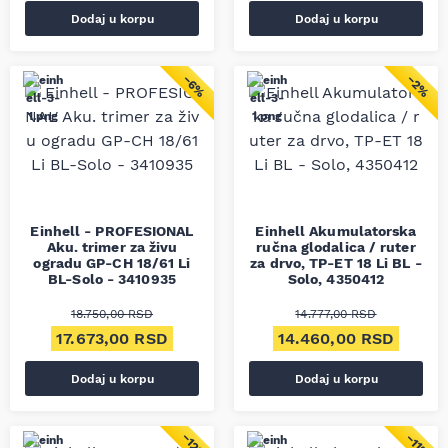
Dodaj u korpu
Dodaj u korpu
−6%
−2%
Einhell - PROFESIONAL
Einhell Akumulatorska
Aku. trimer za živu
ručna glodalica / ruter
ogradu GP-CH 18/61 Li
za drvo, TP-ET 18 Li BL -
BL-Solo - 3410935
Solo, 4350412
18.750,00
RSD
14.777,00
RSD
Originalna cena je bila: 18.750,00 RSD.
Trenutna cena je: 17.673,00 RSD.
Originalna cena je bila
Trenut
17.673,00
RSD
14.460,00
RSD
Dodaj u korpu
Dodaj u korpu
−12%
−11%