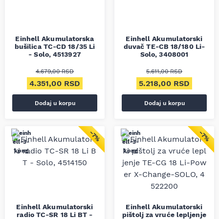
Einhell Akumulatorska
Einhell Akumulatorski
bušilica TC-CD 18/35 Li
duvač TE-CB 18/180 Li-
- Solo, 4513927
Solo, 3408001
4.679,00
RSD
5.611,00
RSD
Originalna cena je bila: 4.679,00 RSD.
Trenutna cena je: 4.351,00 RSD.
Originalna cena je bil
Trenutn
4.351,00
RSD
5.218,00
RSD
Dodaj u korpu
Dodaj u korpu
−7%
−7%
Einhell Akumulatorski
Einhell Akumulatorski
radio TC-SR 18 Li BT -
pištolj za vruće lepljenje