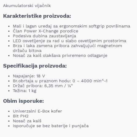
Akumulatorski vijačnik
Karakteristike proizvoda:
Mali i lagan uređaj sa ergonomskim softgrip površinama
Član Power X-Change porodice
Podesiva dubina zaustavljanja
LED osvetljenje za rad u slabo osvetljenim prostorima
Brza i laka zamena pribora zahvaljujući magnetnom
držaču bitova
Nosač za kaiš olakšava privremeno odlaganje
Specifikacija proizvoda:
Napajanje: 18 V
Br.obrtaja u praznom hodu: 0 – 4000 min^-1
Držač pribora: 6,35 mm / ¼“
Težina: 1 kg
Obim isporuke:
Univerzalni E-Box kofer
Bit PH2
Nosač za kaiš
Isporučuje se bez baterije i punjača