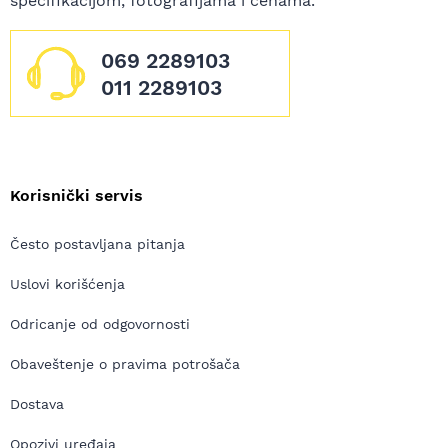
specifikacijom, fotografijama i cenama.
069 2289103
011 2289103
Korisnički servis
Često postavljana pitanja
Uslovi korišćenja
Odricanje od odgovornosti
Obaveštenje o pravima potrošača
Dostava
Opozivi uređaja