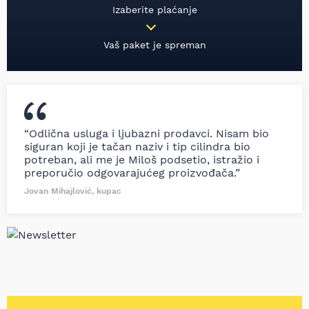
Izaberite plaćanje
Vaš paket je spreman
“Odlična usluga i ljubazni prodavci. Nisam bio
siguran koji je tačan naziv i tip cilindra bio
potreban, ali me je Miloš podsetio, istražio i
preporučio odgovarajućeg proizvođača.”
Jovan Mihajlović, kupac