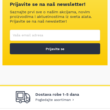
Prijavite se na naš newsletter!
Saznajte prvi sve o našim akcijama, novim
proizvodima i aktuelnostima iz sveta alata.
Prijavite se na naš newsletter!
Korisničko ime
Vaša email adresa
Prijavite se
Dostava robe 1-5 dana
Pogledajte asortiman