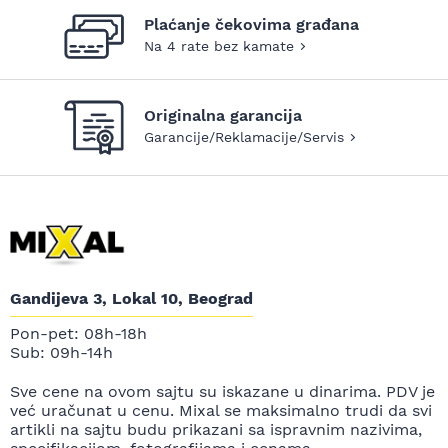
Plaćanje čekovima građana
Na 4 rate bez kamate
Originalna garancija
Garancije/Reklamacije/Servis
Gandijeva 3, Lokal 10, Beograd
Pon-pet: 08h-18h
Sub: 09h-14h
Sve cene na ovom sajtu su iskazane u dinarima. PDV je
već uračunat u cenu. Mixal se maksimalno trudi da svi
artikli na sajtu budu prikazani sa ispravnim nazivima,