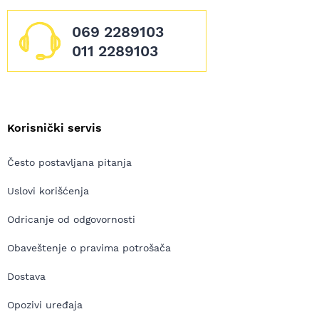
069 2289103
011 2289103
Korisnički servis
Često postavljana pitanja
Uslovi korišćenja
Odricanje od odgovornosti
Obaveštenje o pravima potrošača
Dostava
Opozivi uređaja