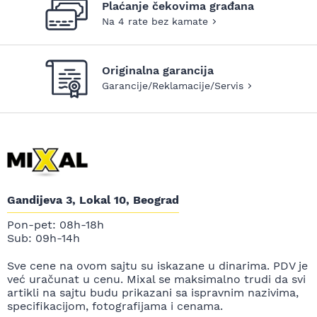
Plaćanje čekovima građana
Na 4 rate bez kamate
Originalna garancija
Garancije/Reklamacije/Servis
Gandijeva 3, Lokal 10, Beograd
Pon-pet: 08h-18h
Sub: 09h-14h
Sve cene na ovom sajtu su iskazane u dinarima. PDV je
već uračunat u cenu. Mixal se maksimalno trudi da svi
artikli na sajtu budu prikazani sa ispravnim nazivima,
specifikacijom, fotografijama i cenama.