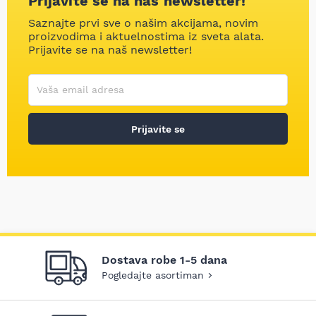
Prijavite se na naš newsletter!
Saznajte prvi sve o našim akcijama, novim
proizvodima i aktuelnostima iz sveta alata.
Prijavite se na naš newsletter!
Korisničko ime
Vaša email adresa
Prijavite se
Dostava robe 1-5 dana
Pogledajte asortiman