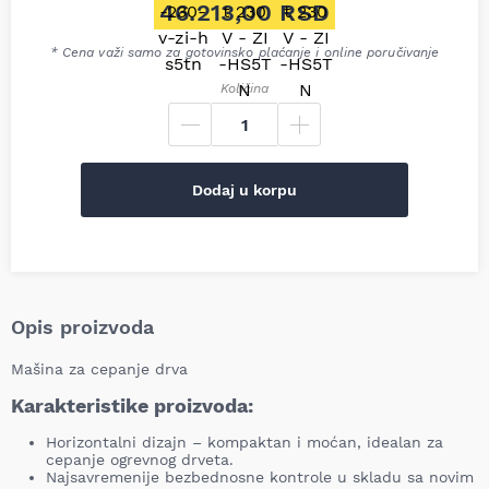
Originalna cena je bila: 57.9
46.213,00
RSD
Trenutna cena je: 46.213,00 
* Cena važi samo za gotovinsko plaćanje i online poručivanje
Količina
Dodaj u korpu
Opis proizvoda
Mašina za cepanje drva
Karakteristike proizvoda:
Horizontalni dizajn – kompaktan i moćan, idealan za
cepanje ogrevnog drveta.
Najsavremenije bezbednosne kontrole u ​​skladu sa novim