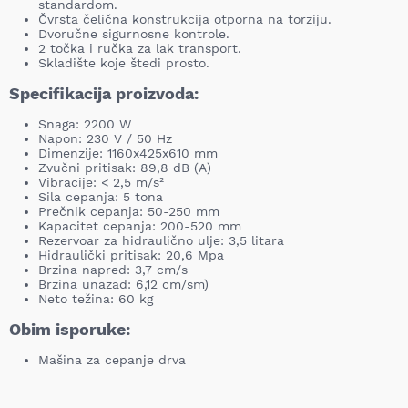
standardom.
Čvrsta čelična konstrukcija otporna na torziju.
Dvoručne sigurnosne kontrole.
2 točka i ručka za lak transport.
Skladište koje štedi prosto.
Specifikacija proizvoda:
Snaga: 2200 W
Napon: 230 V / 50 Hz
Dimenzije: 1160x425x610 mm
Zvučni pritisak: 89,8 dB (A)
Vibracije: < 2,5 m/s²
Sila cepanja: 5 tona
Prečnik cepanja: 50-250 mm
Kapacitet cepanja: 200-520 mm
Rezervoar za hidraulično ulje: 3,5 litara
Hidraulički pritisak: 20,6 Mpa
Brzina napred: 3,7 cm/s
Brzina unazad: 6,12 cm/sm)
Neto težina: 60 kg
Obim isporuke:
Mašina za cepanje drva