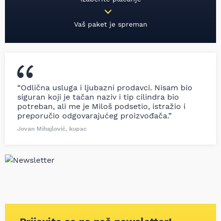
Vaš paket je spreman
“Odlična usluga i ljubazni prodavci. Nisam bio
siguran koji je tačan naziv i tip cilindra bio
potreban, ali me je Miloš podsetio, istražio i
preporučio odgovarajućeg proizvođača.”
Jovan Mihajlović, kupac