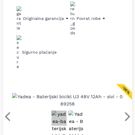
Originalna garancija
Povrat robe
Sigurno plaćanje
−30%
Prethodni
Sle