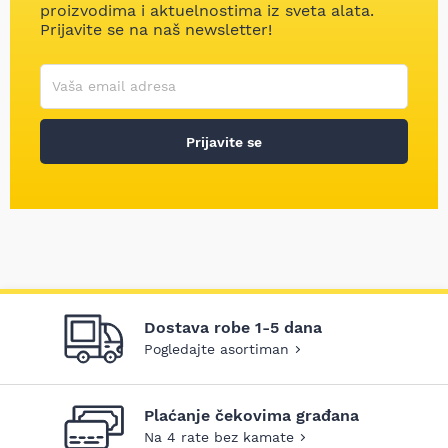
proizvodima i aktuelnostima iz sveta alata.
Prijavite se na naš newsletter!
Korisničko ime
Vaša email adresa
Prijavite se
Dostava robe 1-5 dana
Pogledajte asortiman
Plaćanje čekovima građana
Na 4 rate bez kamate