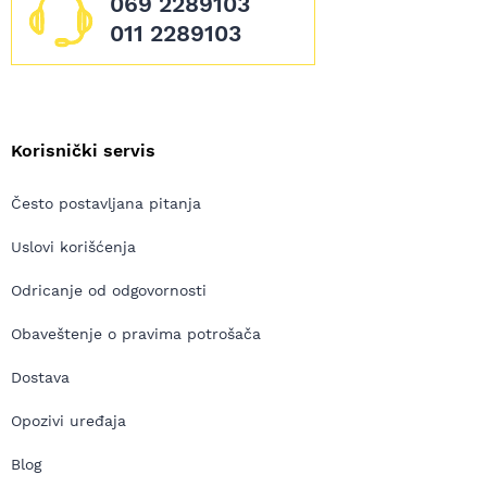
069 2289103
011 2289103
Korisnički servis
Često postavljana pitanja
Uslovi korišćenja
Odricanje od odgovornosti
Obaveštenje o pravima potrošača
Dostava
Opozivi uređaja
Blog