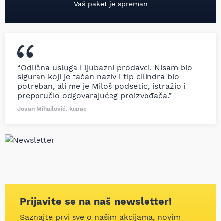
Vaš paket je spreman
“Odlična usluga i ljubazni prodavci. Nisam bio
siguran koji je tačan naziv i tip cilindra bio
potreban, ali me je Miloš podsetio, istražio i
preporučio odgovarajućeg proizvođača.”
Jovan Mihajlović, kupac
Prijavite se na naš newsletter!
Saznajte prvi sve o našim akcijama, novim