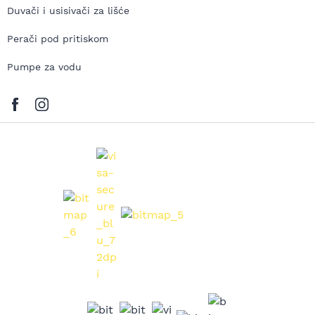
Duvači i usisivači za lišće
Perači pod pritiskom
Pumpe za vodu