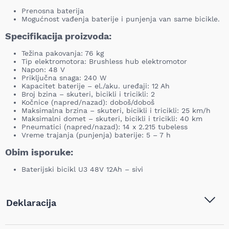
Prenosna baterija
Mogućnost vađenja baterije i punjenja van same bicikle.
Specifikacija proizvoda:
Težina pakovanja: 76 kg
Tip elektromotora: Brushless hub elektromotor
Napon: 48 V
Priključna snaga: 240 W
Kapacitet baterije – el./aku. uređaji: 12 Ah
Broj bzina – skuteri, bicikli i tricikli: 2
Kočnice (napred/nazad): doboš/doboš
Maksimalna brzina – skuteri, bicikli i tricikli: 25 km/h
Maksimalni domet – skuteri, bicikli i tricikli: 40 km
Pneumatici (napred/nazad): 14 x 2.215 tubeless
Vreme trajanja (punjenja) baterije: 5 – 7 h
Obim isporuke:
Baterijski bicikl U3 48V 12Ah – sivi
Deklaracija