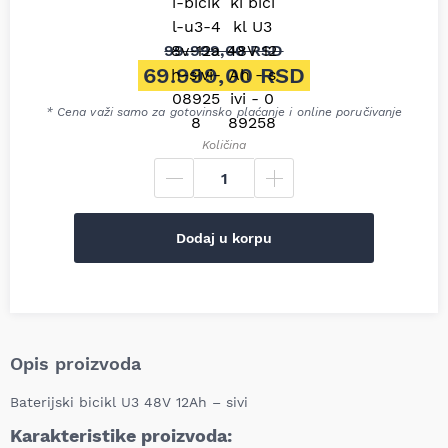
99.999,00
RSD
Originalna cena je bila: 99.9
69.999,00
RSD
Trenutna cena je: 69.999,00
* Cena važi samo za gotovinsko plaćanje i online poručivanje
Količina
Dodaj u korpu
Opis proizvoda
Baterijski bicikl U3 48V 12Ah – sivi
Karakteristike proizvoda: