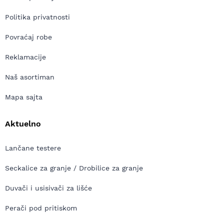
Politika privatnosti
Povraćaj robe
Reklamacije
Naš asortiman
Mapa sajta
Aktuelno
Lančane testere
Seckalice za granje / Drobilice za granje
Duvači i usisivači za lišće
Perači pod pritiskom