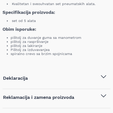
Kvalitetan i sveouhvatan set pneumatskih alata.
Specifikacija proizvoda:
set od 5 alata
Obim isporuke:
pištolj za duvanje guma sa manometrom
pištolj za raspršivanje
pištolj za lakiranje
Pištolj za izduvavanjea
spiralno crevo sa brzim spojnicama
Deklaracija
Tip i model:
Workers Best - Pneumatski
Reklamacija i zamena proizvoda
set alata 5 delova -
WBS1101118
Ukoliko niste zadovoljni proizvodom kupljenim na sajtu
Naziv i vrsta robe:
Pneumatski alat
,
Pneumatski