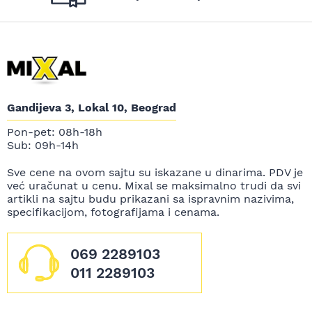
Gandijeva 3, Lokal 10, Beograd
Pon-pet: 08h-18h
Sub: 09h-14h
Sve cene na ovom sajtu su iskazane u dinarima. PDV je
već uračunat u cenu. Mixal se maksimalno trudi da svi
artikli na sajtu budu prikazani sa ispravnim nazivima,
specifikacijom, fotografijama i cenama.
069 2289103
011 2289103