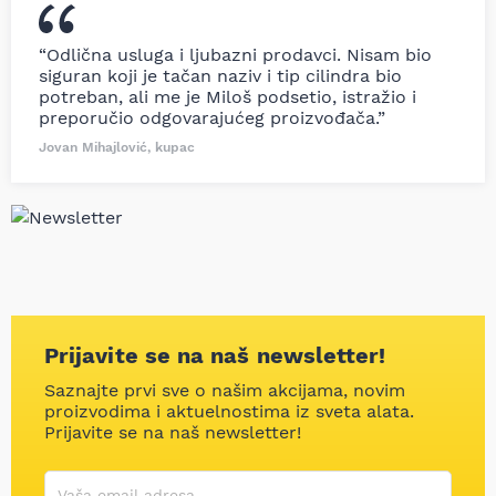
“Odlična usluga i ljubazni prodavci. Nisam bio
siguran koji je tačan naziv i tip cilindra bio
potreban, ali me je Miloš podsetio, istražio i
preporučio odgovarajućeg proizvođača.”
Jovan Mihajlović, kupac
Prijavite se na naš newsletter!
Saznajte prvi sve o našim akcijama, novim
proizvodima i aktuelnostima iz sveta alata.
Prijavite se na naš newsletter!
Korisničko ime
Vaša email adresa