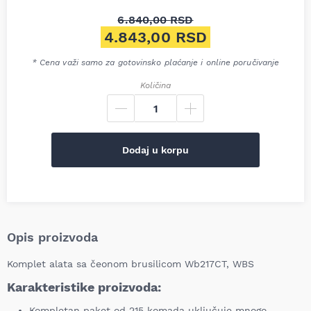
6.840,00
RSD
Originalna cena je bila: 6.84
4.843,00
RSD
Trenutna cena je: 4.843,00 R
* Cena važi samo za gotovinsko plaćanje i online poručivanje
Količina
Dodaj u korpu
Opis proizvoda
Komplet alata sa čeonom brusilicom Wb217CT, WBS
Karakteristike proizvoda:
Kompletan paket od 215 komada uključuje mnogo