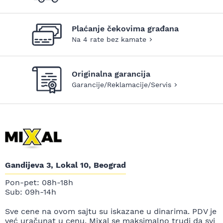
Plaćanje čekovima građana
Na 4 rate bez kamate
Originalna garancija
Garancije/Reklamacije/Servis
Gandijeva 3, Lokal 10, Beograd
Pon-pet: 08h-18h
Sub: 09h-14h
Sve cene na ovom sajtu su iskazane u dinarima. PDV je
već uračunat u cenu. Mixal se maksimalno trudi da svi