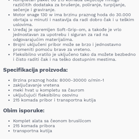
različitih dodataka za brušenje, poliranje, turpijanje,
sečenje i graviranje.
Motor snage 130 w ima brzinu praznog hoda do 30.000
obrtaja u minuti i nastavlja da radi dobro čak i u teškim
uslovima.
Uređaj je opremljen Soft-Grip-om, a takođe je vrlo
jednostavan za upotrebu i siguran za rad na
odgovarajućim materijalima.
Brojni uključeni pribor može se brzo i jednostavno
promeniti pomoću brave za vreteno.
Fleksibilno vratilo je uključeno tako da možete bezbedno
i čisto raditi čak i na teško dostupnim mestima.
Specifikacija proizvoda:
Brzina praznog hoda: 8000-30000 o/min-1
zaključavanje vretena
meki hvat u kompletu sa čaurom
uključujući fleksibilnu osovinu
215 komada pribor i transportna kutija
Obim isporuke:
Komplet alata sa čeonom brusilicom
215 komada pribora
transportna kutija