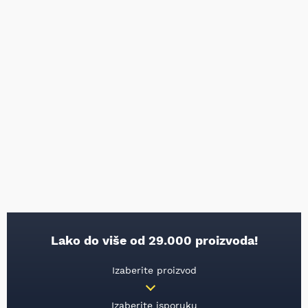
Lako do više od 29.000 proizvoda!
Izaberite proizvod
Izaberite isporuku