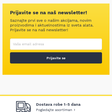
Prijavite se na naš newsletter!
Saznajte prvi sve o našim akcijama, novim
proizvodima i aktuelnostima iz sveta alata.
Prijavite se na naš newsletter!
Korisničko ime
Vaša email adresa
Prijavite se
Dostava robe 1-5 dana
Pogledajte asortiman