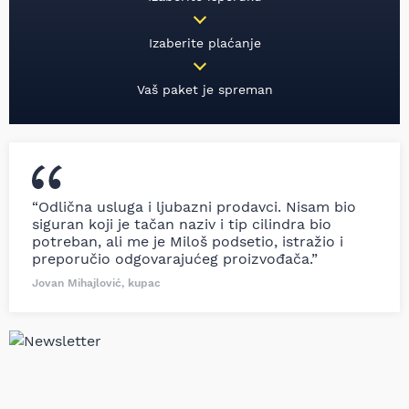
Izaberite plaćanje
Vaš paket je spreman
“Odlična usluga i ljubazni prodavci. Nisam bio
siguran koji je tačan naziv i tip cilindra bio
potreban, ali me je Miloš podsetio, istražio i
preporučio odgovarajućeg proizvođača.”
Jovan Mihajlović, kupac