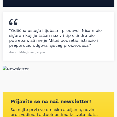
“Odlična usluga i ljubazni prodavci. Nisam bio
siguran koji je tačan naziv i tip cilindra bio
potreban, ali me je Miloš podsetio, istražio i
preporučio odgovarajućeg proizvođača.”
Jovan Mihajlović, kupac
Prijavite se na naš newsletter!
Saznajte prvi sve o našim akcijama, novim
proizvodima i aktuelnostima iz sveta alata.