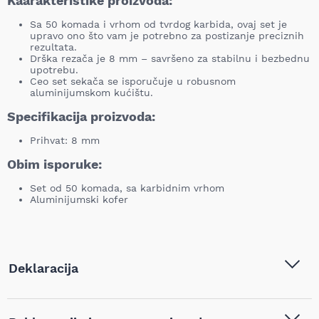
Kaarakteristike proizvoda:
Sa 50 komada i vrhom od tvrdog karbida, ovaj set je
upravo ono što vam je potrebno za postizanje preciznih
rezultata.
Drška rezača je 8 mm – savršeno za stabilnu i bezbednu
upotrebu.
Ceo set sekača se isporučuje u robusnom
aluminijumskom kućištu.
Specifikacija proizvoda:
Prihvat: 8 mm
Obim isporuke:
Set od 50 komada, sa karbidnim vrhom
Aluminijumski kofer
Deklaracija
Tip i model:
Workers - Best Garnitura