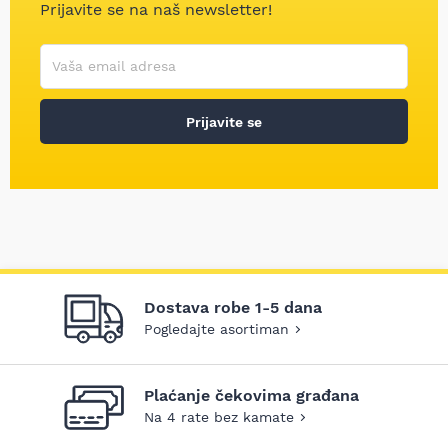
Prijavite se na naš newsletter!
Korisničko ime
Vaša email adresa
Prijavite se
Dostava robe 1-5 dana
Pogledajte asortiman
Plaćanje čekovima građana
Na 4 rate bez kamate