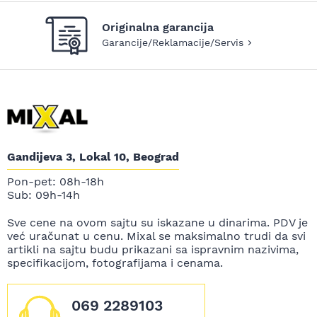
Originalna garancija
Garancije/Reklamacije/Servis
Gandijeva 3, Lokal 10, Beograd
Pon-pet: 08h-18h
Sub: 09h-14h
Sve cene na ovom sajtu su iskazane u dinarima. PDV je
već uračunat u cenu. Mixal se maksimalno trudi da svi
artikli na sajtu budu prikazani sa ispravnim nazivima,
specifikacijom, fotografijama i cenama.
069 2289103