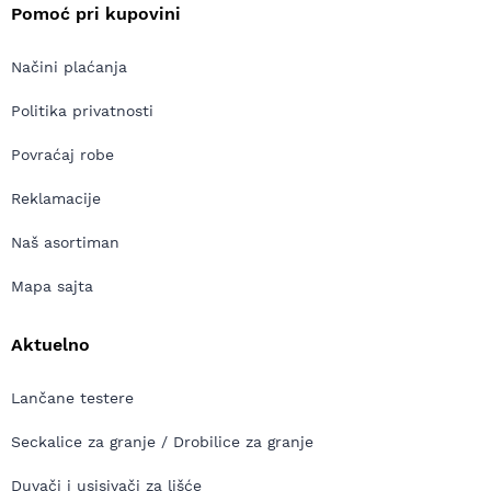
Pomoć pri kupovini
Načini plaćanja
Politika privatnosti
Povraćaj robe
Reklamacije
Naš asortiman
Mapa sajta
Aktuelno
Lančane testere
Seckalice za granje / Drobilice za granje
Duvači i usisivači za lišće