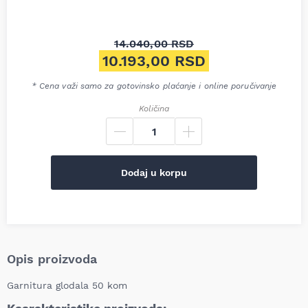
14.040,00
RSD
Originalna cena je bila: 14.0
10.193,00
RSD
Trenutna cena je: 10.193,00 
* Cena važi samo za gotovinsko plaćanje i online poručivanje
Količina
Dodaj u korpu
Opis proizvoda
Garnitura glodala 50 kom