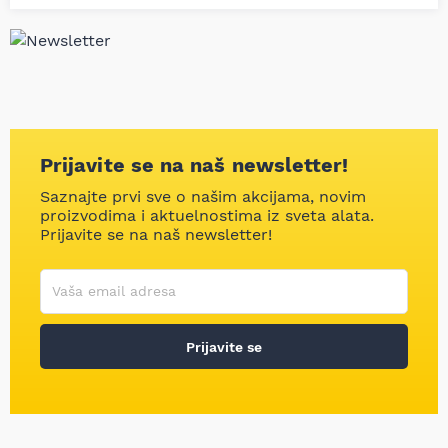
Prijavite se na naš newsletter!
Saznajte prvi sve o našim akcijama, novim
proizvodima i aktuelnostima iz sveta alata.
Prijavite se na naš newsletter!
Korisničko ime
Vaša email adresa
Prijavite se