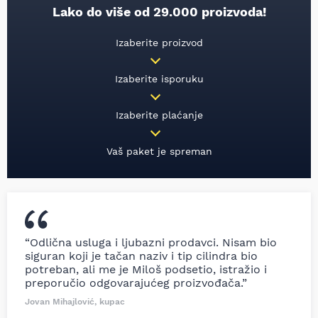
Lako do više od 29.000 proizvoda!
Izaberite proizvod
Izaberite isporuku
Izaberite plaćanje
Vaš paket je spreman
“Odlična usluga i ljubazni prodavci. Nisam bio
siguran koji je tačan naziv i tip cilindra bio
potreban, ali me je Miloš podsetio, istražio i
preporučio odgovarajućeg proizvođača.”
Jovan Mihajlović, kupac