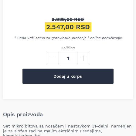
3.929,00
RSD
Originalna cena je bila: 3.92
2.547,00
RSD
Trenutna cena je: 2.547,00 R
* Cena važi samo za gotovinsko plaćanje i online poručivanje
Količina
Dodaj u korpu
Opis proizvoda
Set mikro bitova sa nosačem i nastavkom 31-delni, namenjen
je za složen rad na malim ektričnim uređajima,
kompjuterima, itd.