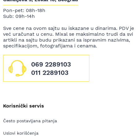
Pon-pet: 08h-18h
Sub: 09h-14h
Sve cene na ovom sajtu su iskazane u dinarima. PDV je
već uračunat u cenu. Mixal se maksimalno trudi da svi
artikli na sajtu budu prikazani sa ispravnim nazivima,
specifikacijom, fotografijama i cenama.
069 2289103
011 2289103
Korisnički servis
Često postavljana pitanja
Uslovi korišćenja