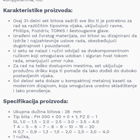
Karakteristike proizvoda:
Ovaj 31-delni set bitova sadrži sve što ti je potrebno za
rad sa različitim tipovima vijaka, uključujući ravne,
Phillips, Pozidriv, TORKS i šestougaone glave.
Izrađeni od čvrstog materijala, ovi bitovi su dizajnirani da
izdrže i najzahtevnije uslove rada, obezbeđujući
dugotrajnost i pouzdanost.
U setu se nalazi i ručni odvijač sa dvokomponentnom
ručkom koji omogućava udoban i siguran hvat tokom
rada, smanjujući umor ruke.
Za rad na teško dostupnim mestima, set uključuje
produžnu dršku koja ti pomaže da lako dođeš do duboko
postavljenih vijaka.
Svi delovi seta dolaze u kompaktnoj metalnoj kaseti sa
modernim dizajnom, koja omogućava uredno skladištenje
i lako prenošenje.
Specifikacija proizvoda:
Ukupna dužina bitova : 28 mm
Tip bita : PH 000 + 00 + 0 + 1; PZ 0 – 1
SL 1.0 – 1.5 – 2.0 – 2.5 – 3.0 – 3.5 – 4.0
T 4 – 5 – 6 – 7 – 8 – 9 – 10 – 15 – 20
H 0,7 – 0,9 – 1,3 – 1,5 – 2,0 – 2,5 – 3,0 – 4,0
1 ručka,