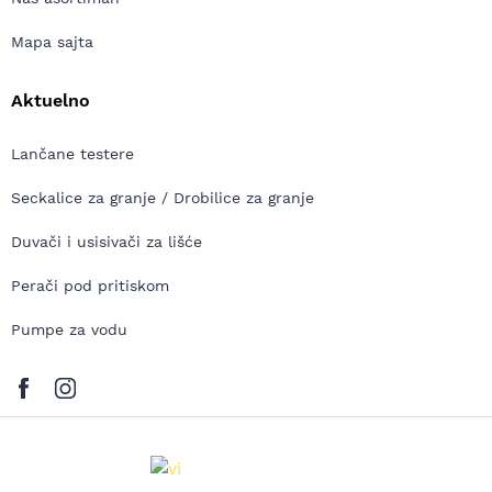
Mapa sajta
Aktuelno
Lančane testere
Seckalice za granje / Drobilice za granje
Duvači i usisivači za lišće
Perači pod pritiskom
Pumpe za vodu