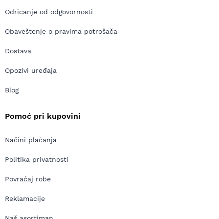
Odricanje od odgovornosti
Obaveštenje o pravima potrošača
Dostava
Opozivi uređaja
Blog
Pomoć pri kupovini
Načini plaćanja
Politika privatnosti
Povraćaj robe
Reklamacije
Naš asortiman